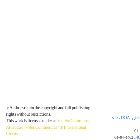
© Authors retain the copyright and full publishing
rights without restrictions.
مجله فیزیک زمین و فضا در پایگاه بین المللی DOAJ نمایه
This work is licensed under a
Creative Commons
Attribution-NonCommercial 4.0 International
License
.
1402-04-04