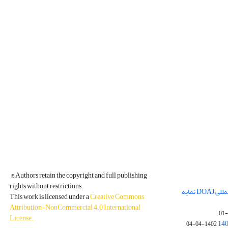
© Authors retain the copyright and full publishing
rights without restrictions.
مجله فیزیک زمین و فضا در پایگاه بین المللی DOAJ نمایه
This work is licensed under a
Creative Commons
Attribution-NonCommercial 4.0 International
License
.
1402-04-04