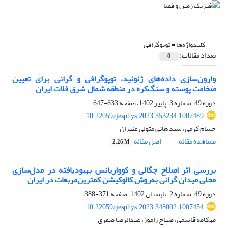
کلیدواژه‌ها =
توپوگرافی
تعداد مقالات:
8
وارون‌سازی داده‌های ژئوئید، توپوگرافی و گرانی برای تعیین
ضخامت پوسته و سنگ‌کره در منطقه‌ شمال شرق فلات ایران
دوره 49، شماره 3، پاییز 1402، صفحه
633-647
10.22059/jesphys.2023.353234.1007489
حسام کرمی، سید هانی متولی عنبران
مشاهده مقاله
اصل مقاله
2.26 M
بررسی اثر اصلاح چگالی و کوواریانس بهبودیافته در مدل‌سازی
محلی میدان گرانی به‌روش کالوکیشن کمترین‌مربعات در ایران
دوره 49، شماره 2، تابستان 1402، صفحه
371-388
10.22059/jesphys.2023.348002.1007454
مهکامه قاسمی، صباح راموز، عبدالرضا صفری