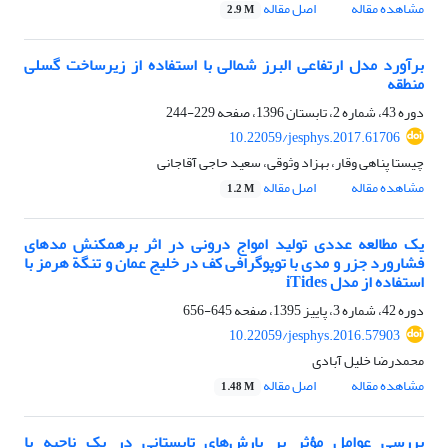
مشاهده مقاله
اصل مقاله
2.9 M
برآورد مدل ارتفاعی البرز شمالی با استفاده از زیرساخت گسلی
منطقه
دوره 43، شماره 2، تابستان 1396، صفحه
229-244
10.22059/jesphys.2017.61706
چیستا پناهی وقار، بهزاد وثوقی، سعید حاجی آقاجانی
مشاهده مقاله
اصل مقاله
1.2 M
یک مطالعه عددی تولید امواج درونی در اثر برهمکنش مدهای
فشارورد جزر و مدی با توپوگرافی کف در خلیج عمان و تنگة هرمز با
استفاده از مدل iTides
دوره 42، شماره 3، پاییز 1395، صفحه
645-656
10.22059/jesphys.2016.57903
محمدرضا خلیل آبادی
مشاهده مقاله
اصل مقاله
1.48 M
بررسی عوامل مؤثر بر بارش‌های تابستانی در یک ناحیه با