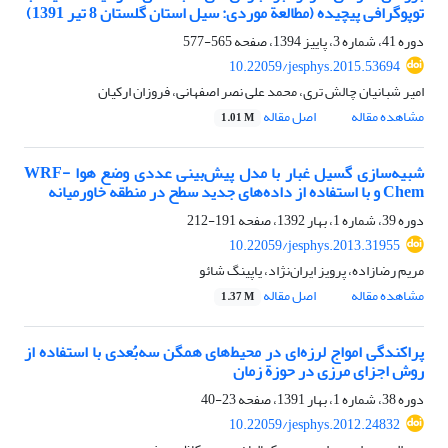
توپوگرافی پیچیده (مطالعة موردی: سیل استان گلستان 8 تیر 1391)
دوره 41، شماره 3، پاییز 1394، صفحه
565-577
10.22059/jesphys.2015.53694
امیر شبانیان چالش تری، محمد علی نصر اصفهانی، فروزان ارکیان
مشاهده مقاله
اصل مقاله
1.01 M
شبیه‌سازی گسیل غبار با مدل پیش‌بینی عددی وضع هوا WRF-
Chem و با استفاده از داده‌های جدید سطح در منطقه خاورمیانه
دوره 39، شماره 1، بهار 1392، صفحه
191-212
10.22059/jesphys.2013.31955
مریم رضازاده، پرویز ایران‌‌نژاد، یاپینگ شائو
مشاهده مقاله
اصل مقاله
1.37 M
پراکندگی امواج لرزه‌ای در محیط‌های همگن سه‌بُعدی با استفاده از
روش اجزای مرزی در حوزة زمان
دوره 38، شماره 1، بهار 1391، صفحه
23-40
10.22059/jesphys.2012.24832