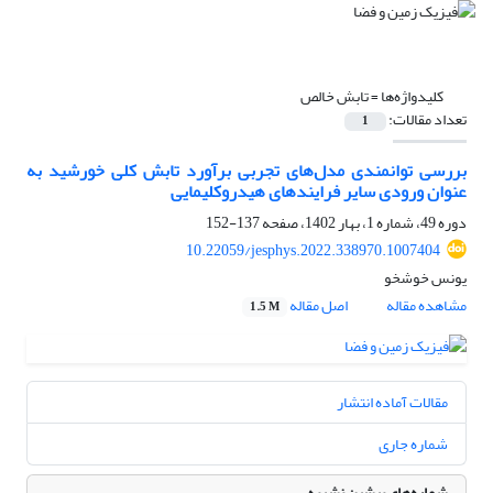
کلیدواژه‌ها =
تابش خالص
تعداد مقالات:
1
بررسی توانمندی مدل‌های تجربی برآورد تابش کلی خورشید به
عنوان ورودی سایر فرایندهای هیدروکلیمایی
دوره 49، شماره 1، بهار 1402، صفحه
137-152
10.22059/jesphys.2022.338970.1007404
یونس خوشخو
مشاهده مقاله
اصل مقاله
1.5 M
مقالات آماده انتشار
شماره جاری
شماره‌های پیشین نشریه