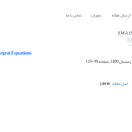
ارسال مقاله
داوران
تماس با ما
EM-LI
egral Equations
99-110
اصل مقاله
2.89 M