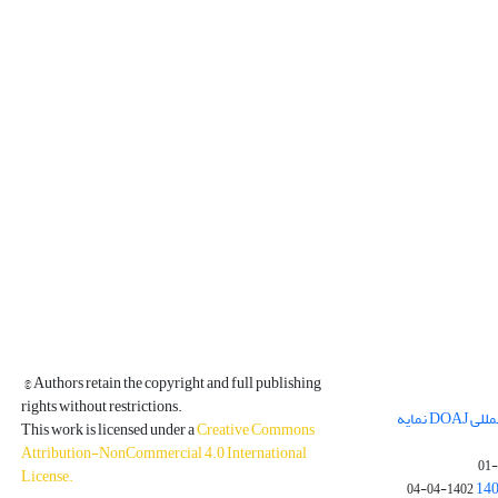
© Authors retain the copyright and full publishing
rights without restrictions.
مجله فیزیک زمین و فضا در پایگاه بین المللی DOAJ نمایه
This work is licensed under a
Creative Commons
Attribution-NonCommercial 4.0 International
License
.
1402-04-04