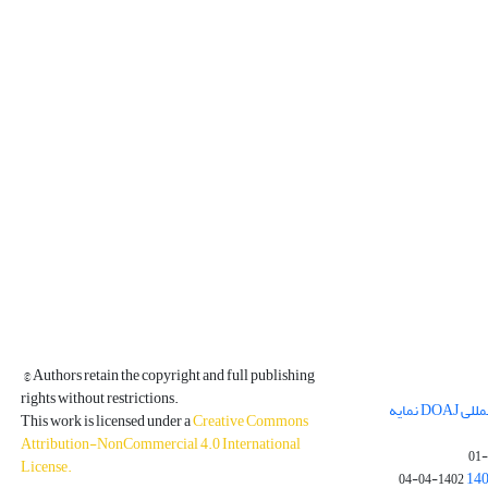
© Authors retain the copyright and full publishing
rights without restrictions.
مجله فیزیک زمین و فضا در پایگاه بین المللی DOAJ نمایه
This work is licensed under a
Creative Commons
Attribution-NonCommercial 4.0 International
License
.
1402-04-04