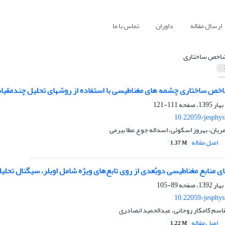
ارسال مقاله
داوران
تماس با ما
اخص ساختاری
خص ساختاری چشمه‏ های مغناطیسی با استفاده از روش‏های تحلیل چندمقیاسی و
111-121
10.22059/jesphy
مریان، بهروز اسکوئی، اسداله جوع عطا بیرمی
اصل مقاله
1.37 M
ای منابع مغناطیسی دوبُعدی از روی تابع‌های ویژه شامل اویلر، سیگنال تحلیل
89-105
10.22059/jesphy
لقاسم کامکار روحانی، عبدالحمید انصادری
اصل مقاله
1.22 M