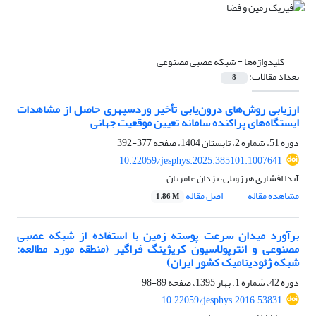
کلیدواژه‌ها =
شبکه عصبی مصنوعی
تعداد مقالات:
8
ارزیابی روش‌های درون‌یابی تأخیر وردسپهری حاصل از مشاهدات
ایستگاه‌های پراکنده سامانه تعیین موقعیت جهانی
دوره 51، شماره 2، تابستان 1404، صفحه
377-392
10.22059/jesphys.2025.385101.1007641
آیدا افشاری هرزویلی، یزدان عامریان
مشاهده مقاله
اصل مقاله
1.86 M
برآورد میدان سرعت پوسته زمین با استفاده از شبکه عصبی
مصنوعی و انترپولاسیون کریژینگ فراگیر (منطقه مورد مطالعه:
شبکه ژئودینامیک کشور ایران)
دوره 42، شماره 1، بهار 1395، صفحه
89-98
10.22059/jesphys.2016.53831