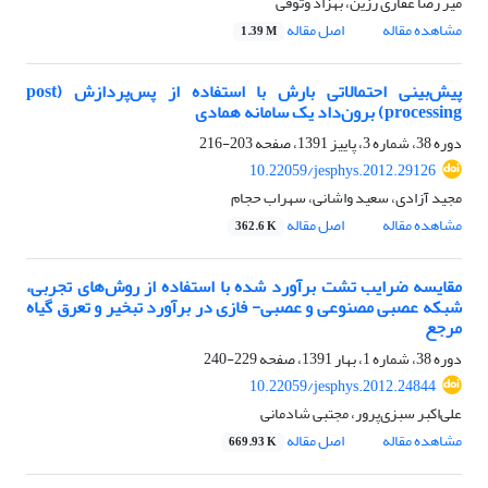
میر رضا غفاری رزین، بهزاد وثوقی
مشاهده مقاله
اصل مقاله
1.39 M
پیش‌بینی احتمالاتی بارش با استفاده از پس‌پردازش (post
processing) برون‌داد یک سامانه همادی
دوره 38، شماره 3، پاییز 1391، صفحه
203-216
10.22059/jesphys.2012.29126
مجید آزادی، سعید واشانی، سهراب حجام
مشاهده مقاله
اصل مقاله
362.6 K
مقایسه ضرایب تشت برآورد شده با استفاده از روش‌های تجربی،
شبکه عصبی مصنوعی و عصبی- فازی در برآورد تبخیر و تعرق گیاه
مرجع
دوره 38، شماره 1، بهار 1391، صفحه
229-240
10.22059/jesphys.2012.24844
علی‌اکبر سبزی‌پرور، مجتبی شادمانی
مشاهده مقاله
اصل مقاله
669.93 K