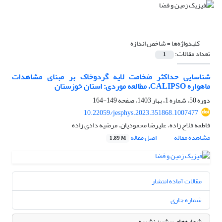
کلیدواژه‌ها =
شاخص اندازه
تعداد مقالات:
1
شناسایی حداکثر ضخامت لایه گردوخاک بر مبنای مشاهدات
ماهواره CALIPSO، مطالعه موردی: استان خوزستان
دوره 50، شماره 1، بهار 1403، صفحه
149-164
10.22059/jesphys.2023.351868.1007477
فاطمه فلاح زاده، علیرضا محمودیان، مرضیه دادی زاده
مشاهده مقاله
اصل مقاله
1.89 M
مقالات آماده انتشار
شماره جاری
شماره‌های پیشین نشریه