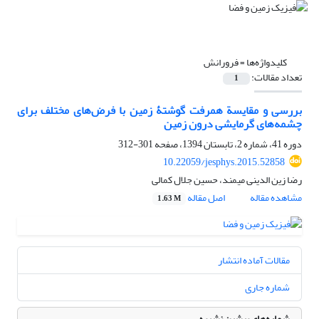
کلیدواژه‌ها =
فرورانش
تعداد مقالات:
1
بررسی و مقایسة همرفت گوشتۀ زمین با فرض‌های مختلف برای
چشمه‌های گرمایشی درون زمین
دوره 41، شماره 2، تابستان 1394، صفحه
301-312
10.22059/jesphys.2015.52858
رضا زین الدینی میمند، حسین جلال کمالی
مشاهده مقاله
اصل مقاله
1.63 M
مقالات آماده انتشار
شماره جاری
شماره‌های پیشین نشریه