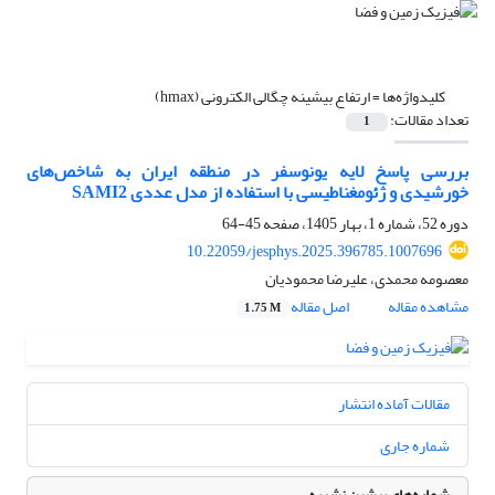
کلیدواژه‌ها =
ارتفاع بیشینه چگالی الکترونی (hmax)
تعداد مقالات:
1
بررسی پاسخ لایه یونوسفر در منطقه ایران به شاخص‌های
خورشیدی و ژئومغناطیسی با استفاده از مدل عددی SAMI2
دوره 52، شماره 1، بهار 1405، صفحه
45-64
10.22059/jesphys.2025.396785.1007696
معصومه محمدی، علیرضا محمودیان
مشاهده مقاله
اصل مقاله
1.75 M
مقالات آماده انتشار
شماره جاری
شماره‌های پیشین نشریه