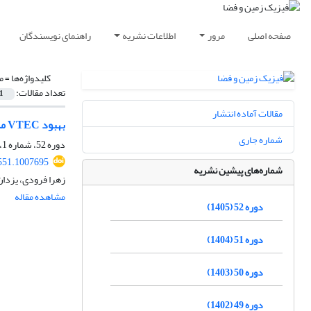
صفحه اصلی
مرور
اطلاعات نشریه
راهنمای نویسندگان
کلیدواژه‌ها =
م
تعداد مقالات:
1
مقالات آماده انتشار
بهبود VTEC مدل تجربی IRI با استفاده از مشاهدات اختفای رادیویی COSMIC2
شماره جاری
دوره 52، شماره 1، بهار 1405، صفحه
551.1007695
شماره‌های پیشین نشریه
زهرا فرودی، یزدان
مشاهده مقاله
دوره 52 (1405)
دوره 51 (1404)
دوره 50 (1403)
دوره 49 (1402)