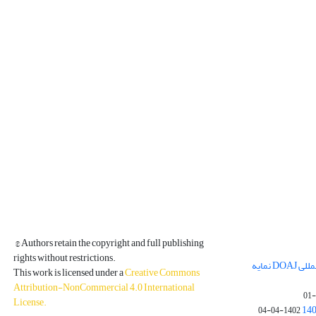
© Authors retain the copyright and full publishing
rights without restrictions.
مجله فیزیک زمین و فضا در پایگاه بین المللی DOAJ نمایه
This work is licensed under a
Creative Commons
Attribution-NonCommercial 4.0 International
License
.
1402-04-04