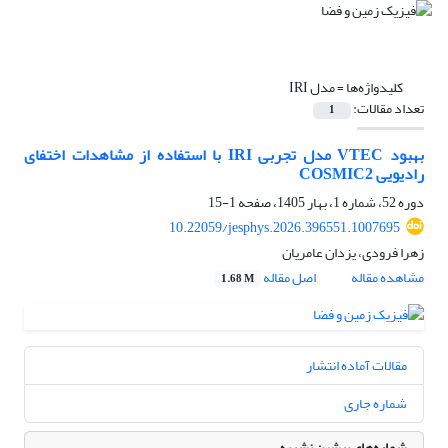
کلیدواژه‌ها =
مدل IRI
تعداد مقالات:
1
بهبود VTEC مدل تجربی IRI با استفاده از مشاهدات اختفای
رادیویی COSMIC2
دوره 52، شماره 1، بهار 1405، صفحه
1-15
10.22059/jesphys.2026.396551.1007695
زهرا فرودی، یزدان عامریان
مشاهده مقاله
اصل مقاله
1.68 M
مقالات آماده انتشار
شماره جاری
شماره‌های پیشین نشریه