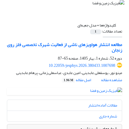
کلیدواژه‌ها =
مدل جعبه‌ای
تعداد مقالات:
1
مطالعه انتشار هواویزهای ناشی از فعالیت شهرک تخصصی فلز روی
زنجان
دوره 52، شماره 1، بهار 1405، صفحه
65-87
10.22059/jesphys.2026.380433.1007698
مینو نور، یوسفعلی عابدینی، امین عابدی، عباسعلی زمانی، پرهام عابدینی
مشاهده مقاله
اصل مقاله
1.96 M
مقالات آماده انتشار
شماره جاری
شماره‌های پیشین نشریه