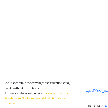
© Authors retain the copyright and full publishing
rights without restrictions.
مجله فیزیک زمین و فضا در پایگاه بین المللی DOAJ نمایه
This work is licensed under a
Creative Commons
Attribution-NonCommercial 4.0 International
License
.
1402-04-04