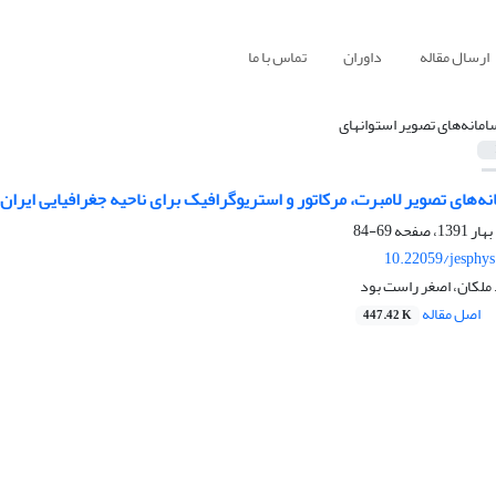
ارسال مقاله
داوران
تماس با ما
نه‌‎های تصویر استوانه‎ای
نه‌های تصویر لامبرت، مرکاتور و استریوگرافیک برای ناحیه جغرافیایی ایران 
69-84
10.22059/jesphy
د ملکان، اصغر راست بود
اصل مقاله
447.42 K