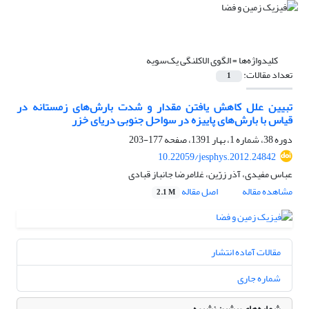
کلیدواژه‌ها =
الگوی الاکلنگی یک‌سویه
تعداد مقالات:
1
تبیین علل کاهش یافتن مقدار و شدت بارش‌‌های زمستانه در
قیاس با بارش‌‌های پاییزه در سواحل جنوبی دریای خزر
دوره 38، شماره 1، بهار 1391، صفحه
177-203
10.22059/jesphys.2012.24842
عباس مفیدی، آذر زرّین، غلامرضا جانباز قبادی
مشاهده مقاله
اصل مقاله
2.1 M
مقالات آماده انتشار
شماره جاری
شماره‌های پیشین نشریه