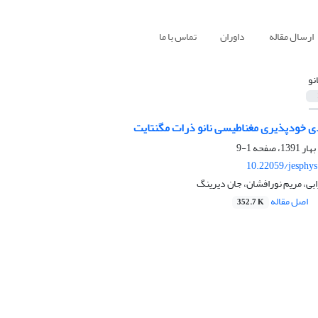
ارسال مقاله
داوران
تماس با ما
انو
 خودپذیری مغناطیسی نانو ذرات مگنتایت
1-9
10.22059/jesphy
بی، مریم نورافشان، جان دیرینگ
اصل مقاله
352.7 K