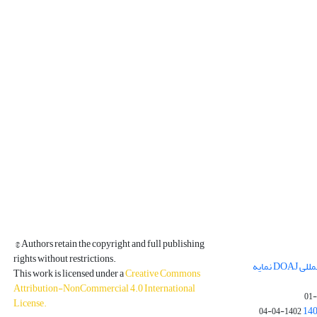
© Authors retain the copyright and full publishing
rights without restrictions.
مجله فیزیک زمین و فضا در پایگاه بین المللی DOAJ نمایه
This work is licensed under a
Creative Commons
Attribution-NonCommercial 4.0 International
License
.
1402-04-04