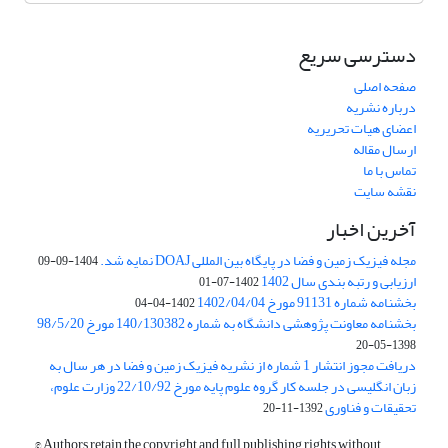
دسترسی سریع
صفحه اصلی
درباره نشریه
اعضای هیات تحریریه
ارسال مقاله
تماس با ما
نقشه سایت
آخرین اخبار
مجله فیزیک زمین و فضا در پایگاه بین المللی DOAJ نمایه شد.
1404-09-09
ارزیابی و رتبه بندی سال 1402
1402-07-01
بخشنامه شماره 91131 مورخ 1402/04/04
1402-04-04
بخشنامه معاونت پژوهشی دانشگاه به شماره 140/130382 مورخ 98/5/20
1398-05-20
دریافت مجوز انتشار 1 شماره از نشریه فیزیک زمین و فضا در هر سال به
زبان انگلیسی در جلسه کار گروه علوم پایه مورخ 22/10/92 وزارت علوم،
تحقیقات و فناوری
1392-11-20
© Authors retain the copyright and full publishing rights without