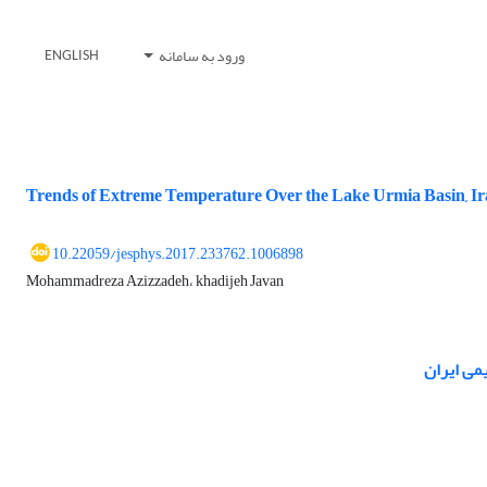
ورود به سامانه
ENGLISH
Trends of Extreme Temperature Over the Lake Urmia Basin, I
10.22059/jesphys.2017.233762.1006898
Mohammadreza Azizzadeh، khadijeh Javan
می ایران