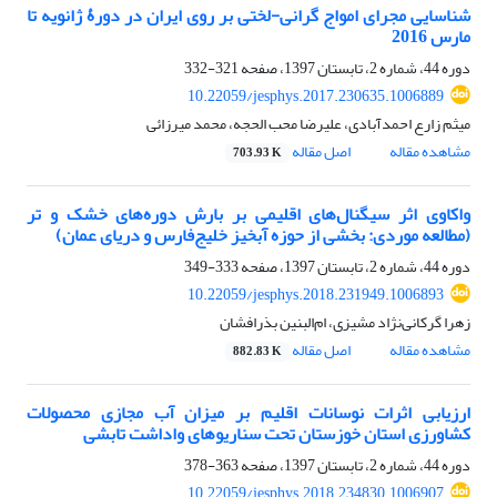
شناسایی مجرای امواج گرانی-لختی بر روی ایران در دورۀ ژانویه تا
مارس 2016
دوره 44، شماره 2، تابستان 1397، صفحه
321-332
10.22059/jesphys.2017.230635.1006889
میثم زارع احمدآبادی، علیرضا محب ‌الحجه، محمد میرزائی
مشاهده مقاله
اصل مقاله
703.93 K
واکاوی اثر سیگنال‌های اقلیمی بر بارش دوره‌های خشک و تر
(مطالعه موردی: بخشی از حوزه آبخیز خلیج‌فارس و دریای عمان)
دوره 44، شماره 2، تابستان 1397، صفحه
333-349
10.22059/jesphys.2018.231949.1006893
زهرا گرکانی‌نژاد مشیزی، ام‌البنین بذرافشان
مشاهده مقاله
اصل مقاله
882.83 K
ارزیابی اثرات نوسانات اقلیم بر میزان آب مجازی محصولات
کشاورزی استان خوزستان تحت سناریوهای واداشت تابشی
دوره 44، شماره 2، تابستان 1397، صفحه
363-378
10.22059/jesphys.2018.234830.1006907