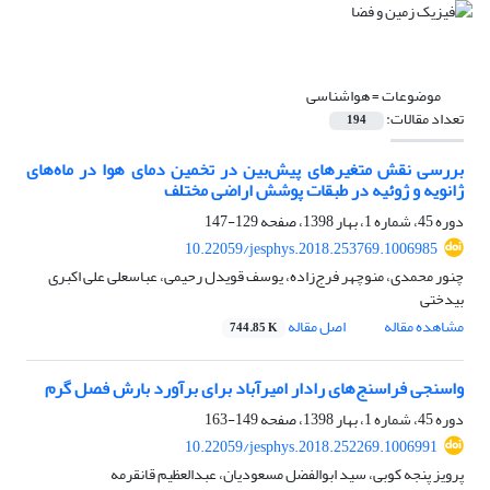
موضوعات =
هواشناسی
تعداد مقالات:
194
بررسی نقش متغیرهای پیش‌بین در تخمین دمای هوا در ماه‌های
ژانویه و ژوئیه در طبقات پوشش اراضی مختلف
دوره 45، شماره 1، بهار 1398، صفحه
129-147
10.22059/jesphys.2018.253769.1006985
چنور محمدی، منوچهر فرج‌زاده، یوسف قویدل رحیمی، عباسعلی علی اکبری
بیدختی
مشاهده مقاله
اصل مقاله
744.85 K
واسنجی فراسنج‌های رادار امیرآباد برای برآورد بارش فصل گرم
دوره 45، شماره 1، بهار 1398، صفحه
149-163
10.22059/jesphys.2018.252269.1006991
پرویز پنجه کوبی، سید ابوالفضل مسعودیان، عبدالعظیم قانقرمه