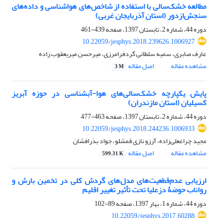
مطالعه خشک‌سالی با استفاده از شاخص‌های هواشناسی و داده‌های
سنجش‌ازدور (استان آذربایجان غربی)
دوره 44، شماره 2، تابستان 1397، صفحه
439-461
10.22059/jesphys.2018.239626.1006927
عارف صابری، سمیه سلطانی گردفرامرزی، میرحسن میریعقوب زاده
مشاهده مقاله
اصل مقاله
3 M
پایش یکپارچه خشک‌سالی‌های هوا-آبشناسی در حوزه آبریز
کسیلیان (استان مازندران)
دوره 44، شماره 2، تابستان 1397، صفحه
463-477
10.22059/jesphys.2018.244236.1006933
مجید چراغعلی‌زاده، آرزو نازی قمشلو، جواد بذرافشان
مشاهده مقاله
اصل مقاله
599.31 K
ارزیابی عدم‌قطعیت‌های مدل‌های گردش کلی در تخمین بارش و
رواناب حوضۀ دزعلیا تحت تأثیر تغییر اقلیم
دوره 44، شماره 1، بهار 1397، صفحه
89-102
10.22059/jesphys.2017.60288