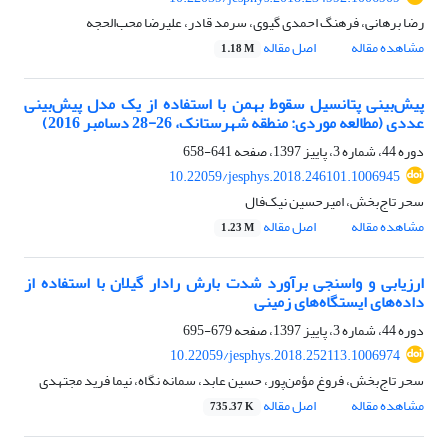
رضا برهانی، فرهنگ احمدی گیوی، سرمد قادر، علیرضا محب‌الحجه
مشاهده مقاله
اصل مقاله
1.18 M
پیش‌بینی پتانسیل سقوط بهمن با استفاده از یک مدل پیش‌بینی
عددی (مطالعه موردی: منطقه شهرستانک، 26-28 دسامبر 2016)
دوره 44، شماره 3، پاییز 1397، صفحه
641-658
10.22059/jesphys.2018.246101.1006945
سحر تاج‌بخش، امیرحسین نیک‌فال
مشاهده مقاله
اصل مقاله
1.23 M
ارزیابی و واسنجی برآورد شدت بارش رادار گیلان با استفاده از
داده‌های ایستگاه‌های زمینی
دوره 44، شماره 3، پاییز 1397، صفحه
679-695
10.22059/jesphys.2018.252113.1006974
سحر تاج‌بخش، فروغ مؤمن‌پور، حسین عابد، سمانه نگاه، نیما فرید مجتهدی
مشاهده مقاله
اصل مقاله
735.37 K