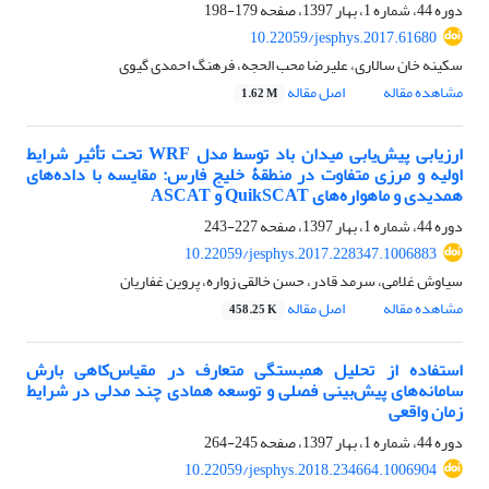
دوره 44، شماره 1، بهار 1397، صفحه
179-198
10.22059/jesphys.2017.61680
سکینه خان سالاری، علیرضا محب الحجه، فرهنگ احمدی گیوی
مشاهده مقاله
اصل مقاله
1.62 M
ارزیابی پیش‌یابی میدان باد توسط مدل WRF تحت تأثیر شرایط
اولیه و مرزی متفاوت در منطقۀ خلیج فارس: مقایسه با داده‌های
همدیدی و ماهواره‌های QuikSCAT و ASCAT
دوره 44، شماره 1، بهار 1397، صفحه
227-243
10.22059/jesphys.2017.228347.1006883
سیاوش غلامی، سرمد قادر، حسن خالقی زواره، پروین غفاریان
مشاهده مقاله
اصل مقاله
458.25 K
استفاده از تحلیل همبستگی متعارف در مقیاس‌کاهی بارش
سامانه‌های پیش‌بینی‌ فصلی و توسعه همادی چند مدلی در شرایط
زمان واقعی
دوره 44، شماره 1، بهار 1397، صفحه
245-264
10.22059/jesphys.2018.234664.1006904