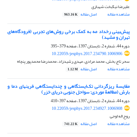
علیرضا نیکبخت شهبازی
مشاهده مقاله
اصل مقاله
963.16 K
پیش‌بینی رخداد مه به کمک برخی روش‌های تجربی (فرودگاه‌های
تهران و مشهد)
دوره 44، شماره 2، تابستان 1397، صفحه
379-395
10.22059/jesphys.2017.234790.1006906
سحر تاج بخش، محمد مرادی، مهدی رشیدزاد، محمدرضا محمدپور پنچاه
مشاهده مقاله
اصل مقاله
1.12 M
مقایسۀ ریزگردانی تک‌ایستگاهی و چندایستگاهی فرین‎های دما و
بارش (مطالعۀ موردی: سواحل جنوبی دریای خزر)
دوره 44، شماره 2، تابستان 1397، صفحه
397-410
10.22059/jesphys.2017.234927.1006908
روح اله اوجی
مشاهده مقاله
اصل مقاله
741.22 K