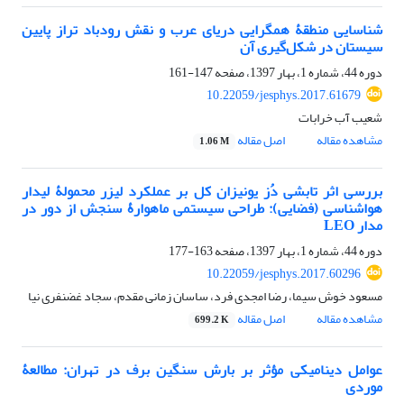
شناسایی منطقۀ همگرایی دریای عرب و نقش رودباد تراز پایین
سیستان در شکل‌گیری آن
دوره 44، شماره 1، بهار 1397، صفحه
147-161
10.22059/jesphys.2017.61679
شعیب آب خرابات
مشاهده مقاله
اصل مقاله
1.06 M
بررسی اثر تابشی دُز یونیزان کل بر عملکرد لیزر محمولۀ لیدار
هواشناسی (فضایی): طراحی سیستمی ماهوارۀ سنجش از دور در
مدار LEO
دوره 44، شماره 1، بهار 1397، صفحه
163-177
10.22059/jesphys.2017.60296
مسعود خوش سیما، رضا امجدی فرد، ساسان زمانی مقدم، سجاد غضنفری نیا
مشاهده مقاله
اصل مقاله
699.2 K
عوامل دینامیکی مؤثر بر بارش سنگین برف در تهران: مطالعۀ
موردی