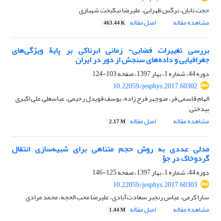
حجت تابان، نرگس ظهرابی، علیرضا نیکبخت شهبازی
مشاهده مقاله
اصل مقاله
463.44 K
بررسی تغییرات فضایی- زمانی ابرناکی بر پایۀ ویژگی‌های
جغرافیایی و داده‌های سنجش از دور در ایران
دوره 44، شماره 1، بهار 1397، صفحه
103-124
10.22059/jesphys.2017.60302
الهام قاسمی فر، منوچهر فرج زاده، یوسف قویدل رحیمی، عباسعلی علی اکبری
بیدختی
مشاهده مقاله
اصل مقاله
2.17 M
مدلی عددی به روش حجم متناهی برای شبیه‌سازی انتقال
گردوخاک در جوّ
دوره 44، شماره 1، بهار 1397، صفحه
125-146
10.22059/jesphys.2017.60303
سارا کرمی، عباس رنجبر سعادت‌آبادی، علیرضا محب الحجه، محمد مرادی
مشاهده مقاله
اصل مقاله
1.44 M