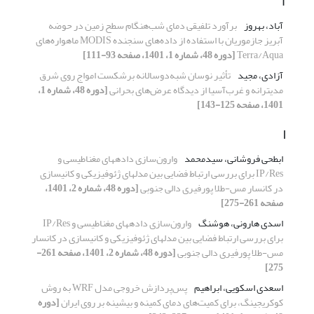
آ
آباد، بهروز
برآورد تلفیقی دمای شب‌هنگام سطح زمین در حوضه
آبریز جازموریان با استفاده از داده‌های سنجنده MODIS ماهواره‌های
Terra/Aqua
[دوره 48، شماره 1، 1401، صفحه 93-111]
آزادی، مجید
تأثیر نوسان شبه‌‌‌دوسالانه برشکست امواج روی شرق
مدیترانه و غرب‌آسیا از دیدگاه عرض‌های بحرانی
[دوره 48، شماره 1،
1401، صفحه 125-143]
ا
ابطحی فروشانی، سیدمحمد
وارون‌‌سازی داده‎های مغناطیسی و
IP/Res برای بررسی ارتباط فضایی بین مدل‎های ژئوفیزیکی و کانی‎سازی
در کانسار مس-طلا پورفیری دالی جنوبی
[دوره 48، شماره 2، 1401،
صفحه 261-275]
اسدی هارونی، هوشنگ
وارون‌‌سازی داده‎های مغناطیسی و IP/Res
برای بررسی ارتباط فضایی بین مدل‎های ژئوفیزیکی و کانی‎سازی در کانسار
مس-طلا پورفیری دالی جنوبی
[دوره 48، شماره 2، 1401، صفحه 261-
275]
اسعدی اسکویی، ابراهیم
پس‌پردازش خروجی مدل WRF به روش
کوکریجینگ، برای کمیت‌های دمای کمینه و بیشینه بر روی ایران
[دوره