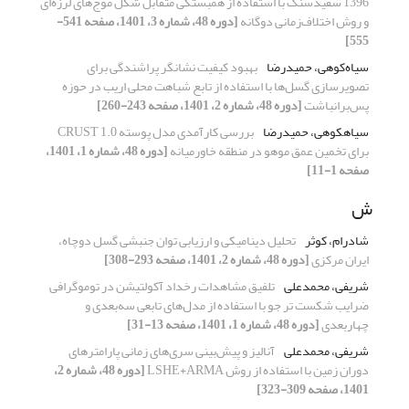
1396 سفیدسنگ با استفاده از همبستگی متقابل شکل موج‌های لرزه‌ای
و روش اختلاف‌زمانی دوگانه
[دوره 48، شماره 3، 1401، صفحه 541-
555]
سیاه‌کوهی، حمیدرضا
بهبود کیفیت نشانگر پراشندگی برای
تصویرسازی گسل‌ها با استفاده از تابع شباهت محلی اریب در حوزه
پس‌برانباشت
[دوره 48، شماره 2، 1401، صفحه 243-260]
سیاهکوهی، حمیدرضا
بررسی کارآمدی مدل پوسته CRUST 1.0
برای تخمین عمق موهو در منطقه خاورمیانه
[دوره 48، شماره 1، 1401،
صفحه 1-11]
ش
شادرام، کوثر
تحلیل دینامیکی و ارزیابی توان جنبشی گسل دوچاه،
ایران مرکزی
[دوره 48، شماره 2، 1401، صفحه 293-308]
شریفی، محمدعلی
تلفیق مشاهدات رخداد آکولتیشن در توموگرافی
ضرایب شکست تر جو با استفاده از مدل‌های تابعی سه‌بعدی و
چهاربعدی
[دوره 48، شماره 1، 1401، صفحه 13-31]
شریفی، محمدعلی
آنالیز و پیش‌بینی سری‌های زمانی پارامترهای
دوران زمین با استفاده از روش LSHE+ARMA
[دوره 48، شماره 2،
1401، صفحه 309-323]