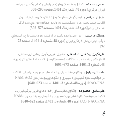
عجمی، محدثه
تحلیل دینامیکی و ارزیابی توان جنبشی گسل دوچاه،
ایران مرکزی
[دوره 48، شماره 2، 1401، صفحه 293-308]
عزیزلو، مرتضی
توموگرافی مقاومت‌ویژه الکتریکی و پلاریزاسیون
القایی جهت تعیین مرز سنگ‌بستر و رولایه؛ مطالعه موردی سدخاکی
شهدای ایلام
[دوره 48، شماره 3، 1401، صفحه 575-592]
عساکره، حسین
بررسی رابطه تغییر تراز فشار وردایست با چرخند‌های
توأم با بارش‌های فراگیر ایران
[دوره 48، شماره 1، 1401، صفحه 75-
92]
علی‌اکبری بیدختی، عباسعلی
تحلیل تغییرپذیری زمانی ازن‌سطحی
اندازه‌گیری‌شده در ایستگاه مؤسسه ژئوفیزیک دانشگاه تهران
[دوره
48، شماره 3، 1401، صفحه 673-691]
علیجانی، بهلول
واکاوی مقایسه‎ای رخدادهای فرین برفی ایران با تأکید
بر موقعیت تاوه قطبی وردسپهری و الگوهای پیوندازدور (NAM، AO،
NAO، PNA)
[دوره 48، شماره 3، 1401، صفحه 623-640]
علی دادی، معصومه
واکاوی مقایسه‎ای رخدادهای فرین برفی ایران با
تأکید بر موقعیت تاوه قطبی وردسپهری و الگوهای پیوندازدور (NAM،
AO، NAO، PNA)
[دوره 48، شماره 3، 1401، صفحه 623-640]
غ