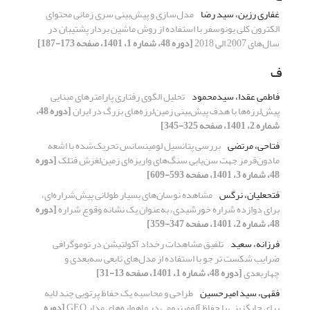
غفاری رزین، سید رضا
مدل‌سازی و پیش‌بینی سری زمانی محتوای
الکترون کلی یونوسفر با استفاده از روش‌ ماشین بردار پشتیبان در
سال‌های 2007 الی 2018
[دوره 48، شماره 1، 1401، صفحه 173-187]
ف
فاطمی عقدا، سیدمحمود
تحلیل الگوی رفتاری پارامترهای مبنایی
پیش‌لرزه‌ها با هدف پیش‌بینی زمین‌لرزه‌های بزرگ در ایران
[دوره 48،
شماره 2، 1401، صفحه 325-345]
فتاحی، مرتضی
بررسی پتانسیل لومینسانس تحریک‌شده با اشعه
مادون‌قرمز جهت سن‌یابی سنگ‌های واریزه‌ای زمین‌لغزش فتلک
[دوره
48، شماره 3، 1401، صفحه 593-609]
فتحعلیان، نرگس
مشاهده نوسان‌های بسیار طولانی پیش‌شراره‌ای،
برای دوازده شراره خورشیدی، به‌‌‌عنوان یک نشانه وقوع شراره
[دوره
48، شماره 2، 1401، صفحه 347-359]
فرزانه، سعید
تلفیق مشاهدات رخداد آکولتیشن در توموگرافی
ضرایب شکست تر جو با استفاده از مدل‌های تابعی سه‌بعدی و
چهاربعدی
[دوره 48، شماره 1، 1401، صفحه 13-31]
فقهی، سید امیرحسین
طراحی و محاسبه یک حفاظ پرتویی چند لایه
برای جایگزینی با حفاظ آلومینیومی در ماهواره‌‌های مدار GEO
[دوره