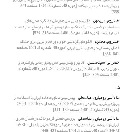
و روش اختلاف‌زمانی دوگانه
[دوره 48، شماره 3، 1401، صفحه 541-
555]
خسروی، فریدون
مقایسه و بررسی همزمان عملکرد مدل‌های
جداساز در فصل مشترک خاک و سازه و میراگرها در ارتفاع سازه تحت
اثر بار لرزه‌ای
[دوره 48، شماره 3، 1401، صفحه 515-529]
خسروی، محمود
الگوهای گردشی جو و دوره‌های فرین تر و خشک
فصل زمستان در جنوب‌شرق ایران
[دوره 48، شماره 3، 1401، صفحه
641-656]
خضرائی، سیدمحسن
آنالیز و پیش‌بینی سری‌های زمانی پارامترهای
دوران زمین با استفاده از روش LSHE+ARMA
[دوره 48، شماره 2،
1401، صفحه 309-323]
د
داداشی رودباری، عباسعلی
پیش‌بینی دمای ماهانه ایران با استفاده از
پروژه پیش‌بینی اقلیمی دهه‌ای (DCPP) در دهه‌ آینده (2028-2021)
[دوره 48، شماره 1، 1401، صفحه 189-211]
داداشی رودباری، عباسعلی
بررسی فصلی گردوخاک‌ در شمال شرق
ایران و شبیه‌‌سازی عددی رخدادهای گردوخاک‌ فرین با مدل WRF-
CHEM
[دوره 48، شماره 2، 1401، صفحه 421-440]