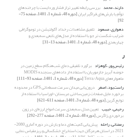
دارند، محمد
بررسی رابطه تغییر تراز فشار وردایست با چرخند‌های
توأم با بارش‌های فراگیر ایران
[دوره 48، شماره 1، 1401، صفحه 75-
92]
دهواری، مسعود
تلفیق مشاهدات رخداد آکولتیشن در توموگرافی
ضرایب شکست تر جو با استفاده از مدل‌های تابعی سه‌بعدی و
چهاربعدی
[دوره 48، شماره 1، 1401، صفحه 13-31]
ر
رئیس‌پور، کوهزاد
برآورد تلفیقی دمای شب‌هنگام سطح زمین در
حوضه آبریز جازموریان با استفاده از داده‌های سنجنده MODIS
ماهواره‌های Terra/Aqua
[دوره 48، شماره 1، 1401، صفحه 93-111]
راست‌بود، اصغر
درون‌یابی میدان سرعت مسطحاتی GPS در محدوده
برخورد مایل صفحات زمین‌ساختی عربستان-اوراسیا با استفاده از
توابع گرین
[دوره 48، شماره 3، 1401، صفحه 611-621]
رحیمی، حبیب
تعیین مدل سه‌بعدی سرعت امواج لرزه‌ای در زون
برخوردی زاگرس
[دوره 48، شماره 2، 1401، صفحه 277-292]
رمضانی، راحله
پیش‌یابی کمیت‌های دما و بارش در دوره آماری 2080-
2021 در استان هرمزگان جهت استخراج خشکسالی و ریزمقیاس نمایی