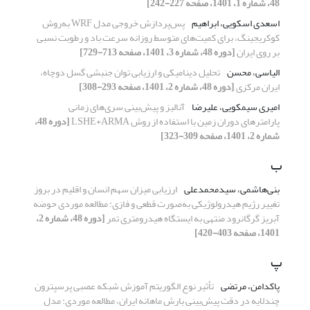
48، شماره 1، 1401، صفحه 227-242]
اسعدی اسکویی، ابراهیم
پس‌پردازش خروجی مدل WRF به‌روش
کوکریجینگ، برای کمیت‌های متوسط روزانه سرعت باد و رطوبت نسبی
بر روی ایران
[دوره 48، شماره 3، 1401، صفحه 713-729]
الیاسی، محسن
تحلیل دینامیکی و ارزیابی توان جنبشی گسل دوچاه،
ایران مرکزی
[دوره 48، شماره 2، 1401، صفحه 293-308]
امیری سیمکویی، علیرضا
آنالیز و پیش‌بینی سری‌های زمانی
پارامترهای دوران زمین با استفاده از روش LSHE+ARMA
[دوره 48،
شماره 2، 1401، صفحه 309-323]
ب
بنی‌هاشمی، سیدمحمدعلی
ارزیابی میزان سهم انسان و اقلیم در بروز
تغییر رژیم هیدرولوژیکی به‌صورت قطعی و فازی: مطالعه موردی حوضه
آبریز گرگانرود منتهی به ایستگاه هیدرومتری تمر
[دوره 48، شماره 2،
1401، صفحه 403-420]
پ
پاکدامن، مرتضی
تأثیر نوع الگوریتم آموزش شبکه عصبی پرسپترون
چندلایه در دقت پیش‌بینی بارش ماهانه ایران، مطالعه موردی: مدل