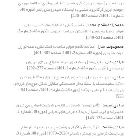
بروز تغییر رژیم هیدرولوژیکی به‌صورت قطعی و فازی: مطالعه موردی
حوضه آبریز گرگانرود منتهی به ایستگاه هیدرومتری تمر
[دوره 48،
شماره 2، 1401، صفحه 403-420]
محمدزاده مقدم، محمد
تفسیر کیفی داده‌های مغناطیس‌‌سنجی
هوابرد منطـقه بصیـران (اسـتان خـراسان جنوبی)
[دوره 48، شماره 3،
1401، صفحه 531-540]
محمودوند، سارا
مطالعه تلاطم هوای صاف به کمک نظریه عدم‌توازن
خودبه‌خودی
[دوره 48، شماره 2، 1401، صفحه 381-401]
مرادی، علی
تعیین مدل سه‌بعدی سرعت امواج لرزه‌ای در زون
برخوردی زاگرس
[دوره 48، شماره 2، 1401، صفحه 277-292]
مرادی، علی
تعیین‌محل مجدد پس‌لرزه‌های زمین‌لرزه 16 فروردین
1396 سفیدسنگ با استفاده از همبستگی متقابل شکل موج‌های لرزه‌ای
و روش اختلاف‌زمانی دوگانه
[دوره 48، شماره 3، 1401، صفحه 541-
555]
مرادی، محمد
تأثیر نوسان شبه‌‌‌دوسالانه برشکست امواج روی شرق
مدیترانه و غرب‌آسیا از دیدگاه عرض‌های بحرانی
[دوره 48، شماره 1،
1401، صفحه 125-143]
مرادی، محمد
اثر گرمایش ناگهانی پوشن‌سپهر در تغییرات ارتفاع
وردایست گرمایی در نیمکره شمالی(2020-1979)
[دوره 48، شماره 3،