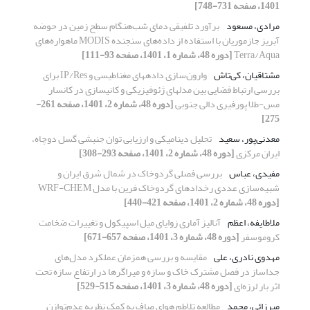
1401، صفحه 731-748]
مرادی، مسعود
برآورد تلفیقی دمای شب‌هنگام سطح زمین در حوضه
آبریز جازموریان با استفاده از داده‌های سنجنده MODIS ماهواره‌های
Terra/Aqua
[دوره 48، شماره 1، 1401، صفحه 93-111]
مشتاقیان، کی‌تاش
وارون‌‌سازی داده‎های مغناطیسی و IP/Res برای
بررسی ارتباط فضایی بین مدل‎های ژئوفیزیکی و کانی‎سازی در کانسار
مس-طلا پورفیری دالی جنوبی
[دوره 48، شماره 2، 1401، صفحه 261-
275]
معدنی‌پور، سعید
تحلیل دینامیکی و ارزیابی توان جنبشی گسل دوچاه،
ایران مرکزی
[دوره 48، شماره 2، 1401، صفحه 293-308]
مفیدی، عباس
بررسی فصلی گردوخاک‌ در شمال شرق ایران و
شبیه‌‌سازی عددی رخدادهای گردوخاک‌ فرین با مدل WRF-CHEM
[دوره 48، شماره 2، 1401، صفحه 421-440]
ملاطایفه، اعظم
آنالیز آماری زوایا‌ی میل اسپیکول و تغییرات ضخامت
کروموسفر
[دوره 48، شماره 3، 1401، صفحه 657-671]
مهدوی نادری، علی
مقایسه و بررسی همزمان عملکرد مدل‌های
جداساز در فصل مشترک خاک و سازه و میراگرها در ارتفاع سازه تحت
اثر بار لرزه‌ای
[دوره 48، شماره 3، 1401، صفحه 515-529]
میرزائی، محمد
مطالعه تلاطم هوای صاف به کمک نظریه عدم‌توازن