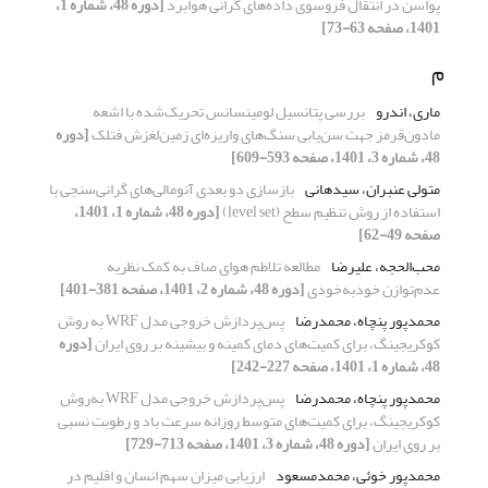
پواسن در انتقال فروسوی داده‌‌های گرانی هوابرد
[دوره 48، شماره 1،
1401، صفحه 63-73]
م
ماری، اندرو
بررسی پتانسیل لومینسانس تحریک‌شده با اشعه
مادون‌قرمز جهت سن‌یابی سنگ‌های واریزه‌ای زمین‌لغزش فتلک
[دوره
48، شماره 3، 1401، صفحه 593-609]
متولی عنبران، سیدهانی
بازسازی دو بعدی آنومالی‌‌های گرانی‌‌سنجی با
استفاده از روش تنظیم سطح (level set)
[دوره 48، شماره 1، 1401،
صفحه 49-62]
محب‌الحجه، علیرضا
مطالعه تلاطم هوای صاف به کمک نظریه
عدم‌توازن خودبه‌خودی
[دوره 48، شماره 2، 1401، صفحه 381-401]
محمدپور پنچاه، محمدرضا
پس‌پردازش خروجی مدل WRF به روش
کوکریجینگ، برای کمیت‌های دمای کمینه و بیشینه بر روی ایران
[دوره
48، شماره 1، 1401، صفحه 227-242]
محمدپور پنچاه، محمدرضا
پس‌پردازش خروجی مدل WRF به‌روش
کوکریجینگ، برای کمیت‌های متوسط روزانه سرعت باد و رطوبت نسبی
بر روی ایران
[دوره 48، شماره 3، 1401، صفحه 713-729]
محمدپور خوئی، محمدمسعود
ارزیابی میزان سهم انسان و اقلیم در