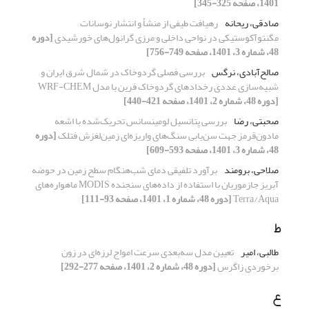
1401، صفحه 325-345]
صادقی، ریحانه
رهیافت طیفی از منشأ و انتشار نوسانات
مگنتوآکوستیکی در نواحی داخلی و مرزی گرانول‌های خورشیدی
[دوره
48، شماره 3، 1401، صفحه 749-756]
صالح‌آبادی، نرگس
بررسی فصلی گردوخاک‌ در شمال شرق ایران و
شبیه‌‌سازی عددی رخدادهای گردوخاک‌ فرین با مدل WRF-CHEM
[دوره 48، شماره 2، 1401، صفحه 421-440]
صحبتی، رضا
بررسی پتانسیل لومینسانس تحریک‌شده با اشعه
مادون‌قرمز جهت سن‌یابی سنگ‌های واریزه‌ای زمین‌لغزش فتلک
[دوره
48، شماره 3، 1401، صفحه 593-609]
صلاحی، برومند
برآورد تلفیقی دمای شب‌هنگام سطح زمین در حوضه
آبریز جازموریان با استفاده از داده‌های سنجنده MODIS ماهواره‌های
Terra/Aqua
[دوره 48، شماره 1، 1401، صفحه 93-111]
ط
طالبی، امیر
تعیین مدل سه‌بعدی سرعت امواج لرزه‌ای در زون
برخوردی زاگرس
[دوره 48، شماره 2، 1401، صفحه 277-292]
ع