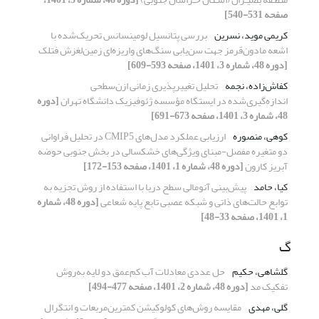
صفحه 531-540]
کریمی موید، نسرین
بررسی پتانسیل لومینسانس تحریک‌شده با
اشعه مادون‌قرمز جهت سن‌یابی سنگ‌های واریزه‌ای زمین‌لغزش فتلک
[دوره 48، شماره 3، 1401، صفحه 593-609]
کفاش‌زاده، نجمه
تحلیل تغییرپذیری زمانی ازن‌سطحی
اندازه‌گیری‌شده در ایستگاه مؤسسه ژئوفیزیک دانشگاه تهران
[دوره
48، شماره 3، 1401، صفحه 673-691]
کوهی، منصوره
ارزیابی عملکرد مدل‌های CMIP5 در تحلیل فراوانی
دو متغیره مفصل-مبنای ویژگی‌های خشکسالی در بخش جنوبی حوضه
آبریز کارون
[دوره 48، شماره 1، 1401، صفحه 153-172]
کیا، حامد
پیش‌بینی آنومالی سطح دریا با استفاده از روش تجزیه به
توابع حالت‌های ذاتی و شبکه عصبی تابع ‌پایه ‌شعاعی
[دوره 48، شماره
1، 1401، صفحه 33-48]
گ
گلشاهی، حکیم
حل عددی معادلات آب کم‌عمق دو لایه به‌روش
تفکیک مد
[دوره 48، شماره 2، 1401، صفحه 477-494]
گلی، مهدی
مقایسه روش‌های کولوکیشن کمترین‌مربعات و انتگرال