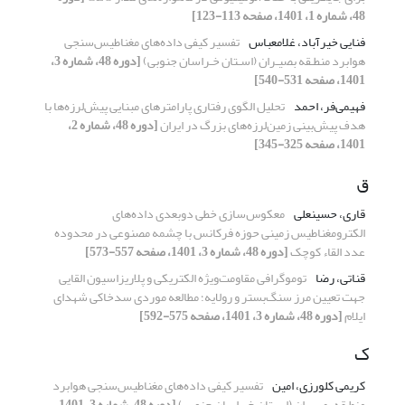
48، شماره 1، 1401، صفحه 113-123]
فنایی خیرآباد، غلامعباس
تفسیر کیفی داده‌های مغناطیس‌‌سنجی
هوابرد منطـقه بصیـران (اسـتان خـراسان جنوبی)
[دوره 48، شماره 3،
1401، صفحه 531-540]
فهیمی‌فر، احمد
تحلیل الگوی رفتاری پارامترهای مبنایی پیش‌لرزه‌ها با
هدف پیش‌بینی زمین‌لرزه‌های بزرگ در ایران
[دوره 48، شماره 2،
1401، صفحه 325-345]
ق
قاری، حسینعلی
معکوس‌سازی خطی دو‌بعدی داده‌های
الکترومغناطیس زمینی حوزه فرکانس با چشمه مصنوعی در محدوده
عدد القاء کوچک
[دوره 48، شماره 3، 1401، صفحه 557-573]
قناتی، رضا
توموگرافی مقاومت‌ویژه الکتریکی و پلاریزاسیون القایی
جهت تعیین مرز سنگ‌بستر و رولایه؛ مطالعه موردی سدخاکی شهدای
ایلام
[دوره 48، شماره 3، 1401، صفحه 575-592]
ک
کریمی کلورزی، امین
تفسیر کیفی داده‌های مغناطیس‌‌سنجی هوابرد
منطـقه بصیـران (اسـتان خـراسان جنوبی)
[دوره 48، شماره 3، 1401،