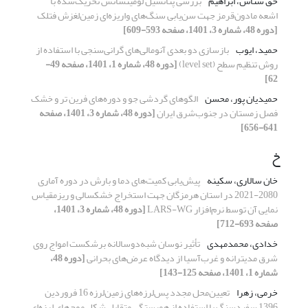
حق شناس، ابراهیم
بررسی پتانسیل لومینسانس تحریک‌شده با
اشعه مادون‌قرمز جهت سن‌یابی سنگ‌های واریزه‌ای زمین‌لغزش فتلک
[دوره 48، شماره 3، 1401، صفحه 593-609]
حمید، ایوب
بازسازی دو بعدی آنومالی‌‌های گرانی‌‌سنجی با استفاده از
روش تنظیم سطح (level set)
[دوره 48، شماره 1، 1401، صفحه 49-
62]
حمیدیان پور، محسن
الگوهای گردشی جو و دوره‌های فرین تر و خشک
فصل زمستان در جنوب‌شرق ایران
[دوره 48، شماره 3، 1401، صفحه
641-656]
خ
خان سالاری، سکینه
پیش‌یابی کمیت‌های دما و بارش در دوره آماری
2080-2021 در استان هرمزگان جهت استخراج خشکسالی و ریزمقیاس
نمایی آن توسط نرم‌افزار LARS-WG
[دوره 48، شماره 3، 1401،
صفحه 693-712]
خدادی، محمدمهدی
تأثیر نوسان شبه‌‌‌دوسالانه برشکست امواج روی
شرق مدیترانه و غرب‌آسیا از دیدگاه عرض‌های بحرانی
[دوره 48،
شماره 1، 1401، صفحه 125-143]
خرمی، زهرا
تعیین‌محل مجدد پس‌لرزه‌های زمین‌لرزه 16 فروردین
1396 سفیدسنگ با استفاده از همبستگی متقابل شکل موج‌های لرزه‌ای