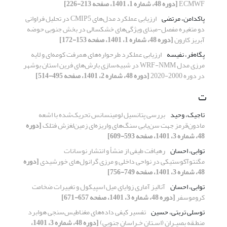
ECMWF
[دوره 48، شماره 1، 1401، صفحه 213-226]
پاکدامن، مرتضی
ارزیابی عملکرد مدل‌های CMIP5 در تحلیل فراوانی
دو متغیره مفصل-مبنای ویژگی‌های خشکسالی در بخش جنوبی حوضه
آبریز کارون
[دوره 48، شماره 1، 1401، صفحه 153-172]
پگاه‌فر، نفیسه
ارزیابی عملکرد طرحواره‌های همرفت کومه‌ای و لایه
مرزی مدل WRF-NMM در شبیه‌سازی بارش‌های فرین استان بوشهر
در دوره 2000-2020
[دوره 48، شماره 2، 1401، صفحه 495-514]
ت
تاجیک، وحید
بررسی پتانسیل لومینسانس تحریک‌شده با اشعه
مادون‌قرمز جهت سن‌یابی سنگ‌های واریزه‌ای زمین‌لغزش فتلک
[دوره
48، شماره 3، 1401، صفحه 593-609]
توابی، احسان
رهیافت طیفی از منشأ و انتشار نوسانات
مگنتوآکوستیکی در نواحی داخلی و مرزی گرانول‌های خورشیدی
[دوره
48، شماره 3، 1401، صفحه 749-756]
توابی، احسان
آنالیز آماری زوایا‌ی میل اسپیکول و تغییرات ضخامت
کروموسفر
[دوره 48، شماره 3، 1401، صفحه 657-671]
توسلی تربتی، حسین
تفسیر کیفی داده‌های مغناطیس‌‌سنجی هوابرد
منطـقه بصیـران (اسـتان خـراسان جنوبی)
[دوره 48، شماره 3، 1401،