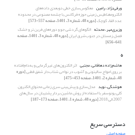
ورفی‌نژاد، رامین
معکوس‌سازی خطی دو‌بعدی داده‌های
الکترومغناطیس زمینی حوزه فرکانس با چشمه مصنوعی در محدوده
عدد القاء کوچک
[دوره 48، شماره 3، 1401، صفحه 557-573]
وزیری‌مهر، محدثه
الگوهای گردشی جو و دوره‌های فرین تر و خشک
فصل زمستان در جنوب‌شرق ایران
[دوره 48، شماره 3، 1401، صفحه
641-656]
ه
هاشم‌زاده دهاقانی، مجتبی
اثر الکترون‌های غیرگرمایی و به‌دام‌افتاده
بر روی امواج سالیتونی و آشوب در نواحی شتاب‌دار شفق قطبی
[دوره
48، شماره 2، 1401، صفحه 453-475]
هوشنگی، نوید
مدل‌سازی و پیش‌بینی سری زمانی محتوای الکترون
کلی یونوسفر با استفاده از روش‌ ماشین بردار پشتیبان در سال‌های
2007 الی 2018
[دوره 48، شماره 1، 1401، صفحه 173-187]
دسترسی سریع
صفحه اصلی