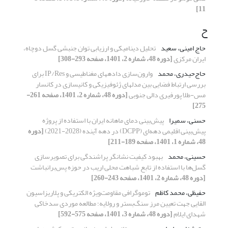
11]
ح
حاج امینی، سعید
تحلیل دینامیکی و ارزیابی توان جنبشی گسل دوچاه،
ایران مرکزی
[دوره 48، شماره 2، 1401، صفحه 293-308]
حاج‌حیدری، محمد
وارون‌‌سازی داده‎های مغناطیسی و IP/Res برای
بررسی ارتباط فضایی بین مدل‎های ژئوفیزیکی و کانی‎سازی در کانسار
مس-طلا پورفیری دالی جنوبی
[دوره 48، شماره 2، 1401، صفحه 261-
275]
حسنی، سمیرا
پیش‌بینی دمای ماهانه ایران با استفاده از پروژه
پیش‌بینی اقلیمی دهه‌ای (DCPP) در دهه‌ آینده (2028-2021)
[دوره
48، شماره 1، 1401، صفحه 189-211]
حسینی، محمد
بهبود کیفیت نشانگر پراشندگی برای تصویرسازی
گسل‌ها با استفاده از تابع شباهت محلی اریب در حوزه پس‌برانباشت
[دوره 48، شماره 2، 1401، صفحه 243-260]
حفیظی، محمد کاظم
توموگرافی مقاومت‌ویژه الکتریکی و پلاریزاسیون
القایی جهت تعیین مرز سنگ‌بستر و رولایه؛ مطالعه موردی سدخاکی
شهدای ایلام
[دوره 48، شماره 3، 1401، صفحه 575-592]