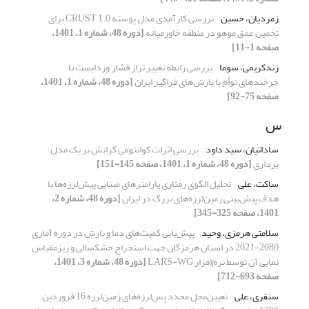
زمردیان، حسین
بررسی کارآمدی مدل پوسته CRUST 1.0 برای
تخمین عمق موهو در منطقه خاورمیانه
[دوره 48، شماره 1، 1401،
صفحه 1-11]
زندکریمی، سوما
بررسی رابطه تغییر تراز فشار وردایست با
چرخند‌های توأم با بارش‌های فراگیر ایران
[دوره 48، شماره 1، 1401،
صفحه 75-92]
س
ساداتیان، سید داود
بررسی اثرات کوانتومی گرانش بر یک مدل
برداری
[دوره 48، شماره 1، 1401، صفحه 145-151]
ساکت، علی
تحلیل الگوی رفتاری پارامترهای مبنایی پیش‌لرزه‌ها با
هدف پیش‌بینی زمین‌لرزه‌های بزرگ در ایران
[دوره 48، شماره 2،
1401، صفحه 325-345]
سلامتی هرمزی، وحید
پیش‌یابی کمیت‌های دما و بارش در دوره آماری
2080-2021 در استان هرمزگان جهت استخراج خشکسالی و ریزمقیاس
نمایی آن توسط نرم‌افزار LARS-WG
[دوره 48، شماره 3، 1401،
صفحه 693-712]
سنقری، علی
تعیین‌محل مجدد پس‌لرزه‌های زمین‌لرزه 16 فروردین