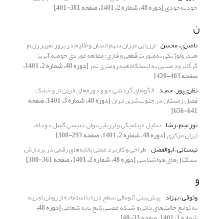
خودبه‌خودی
[دوره 48، شماره 2، 1401، صفحه 381-401]
ن
ناصری، محسن
ارزیابی میزان سهم انسان و اقلیم در بروز تغییر رژیم
هیدرولوژیکی به‌صورت قطعی و فازی: مطالعه موردی حوضه آبریز
گرگانرود منتهی به ایستگاه هیدرومتری تمر
[دوره 48، شماره 2، 1401،
صفحه 403-420]
نظری‌پور، حمید
الگوهای گردشی جو و دوره‌های فرین تر و خشک
فصل زمستان در جنوب‌شرق ایران
[دوره 48، شماره 3، 1401، صفحه
641-656]
نوزعیم، رضا
تحلیل دینامیکی و ارزیابی توان جنبشی گسل دوچاه،
ایران مرکزی
[دوره 48، شماره 2، 1401، صفحه 293-308]
نیستانی، ابوالفضل
طراحی و کاربرد عملی پالایه‌های رقمی در پردازش
سیگنال‌های هواشناسی
[دوره 48، شماره 2، 1401، صفحه 361-380]
و
وثوقی، بهزاد
پیش‌بینی آنومالی سطح دریا با استفاده از روش تجزیه
به توابع حالت‌های ذاتی و شبکه عصبی تابع ‌پایه ‌شعاعی
[دوره 48،
شماره 1، 1401، صفحه 33-48]