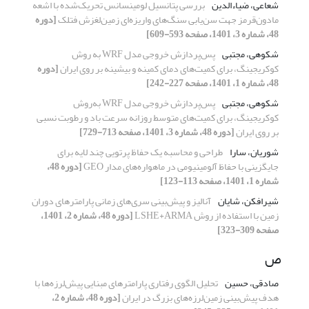
شعاعی، ضیاءالدین
بررسی پتانسیل لومینسانس تحریک‌شده با اشعه
مادون‌قرمز جهت سن‌یابی سنگ‌های واریزه‌ای زمین‌لغزش فتلک
[دوره
48، شماره 3، 1401، صفحه 593-609]
شکوهی، مجتبی
پس‌پردازش خروجی مدل WRF به روش
کوکریجینگ، برای کمیت‌های دمای کمینه و بیشینه بر روی ایران
[دوره
48، شماره 1، 1401، صفحه 227-242]
شکوهی، مجتبی
پس‌پردازش خروجی مدل WRF به‌روش
کوکریجینگ، برای کمیت‌های متوسط روزانه سرعت باد و رطوبت نسبی
بر روی ایران
[دوره 48، شماره 3، 1401، صفحه 713-729]
شوریان، سارا
طراحی و محاسبه یک حفاظ پرتویی چند لایه برای
جایگزینی با حفاظ آلومینیومی در ماهواره‌‌های مدار GEO
[دوره 48،
شماره 1، 1401، صفحه 113-123]
شیرافکن، شایان
آنالیز و پیش‌بینی سری‌های زمانی پارامترهای دوران
زمین با استفاده از روش LSHE+ARMA
[دوره 48، شماره 2، 1401،
صفحه 309-323]
ص
صادقی، حسین
تحلیل الگوی رفتاری پارامترهای مبنایی پیش‌لرزه‌ها با
هدف پیش‌بینی زمین‌لرزه‌های بزرگ در ایران
[دوره 48، شماره 2،