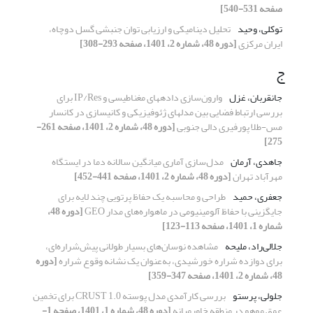
صفحه 531-540]
توکلی، وحید
تحلیل دینامیکی و ارزیابی توان جنبشی گسل دوچاه،
ایران مرکزی
[دوره 48، شماره 2، 1401، صفحه 293-308]
ج
جانقربان، غزل
وارون‌‌سازی داده‎های مغناطیسی و IP/Res برای
بررسی ارتباط فضایی بین مدل‎های ژئوفیزیکی و کانی‎سازی در کانسار
مس-طلا پورفیری دالی جنوبی
[دوره 48، شماره 2، 1401، صفحه 261-
275]
جاهدی، آرمان
مدل‌سازی آماری میانگین سالا‌نه دما در ایستگاه
مهرآباد تهران
[دوره 48، شماره 2، 1401، صفحه 441-452]
جعفری، حمید
طراحی و محاسبه یک حفاظ پرتویی چند لایه برای
جایگزینی با حفاظ آلومینیومی در ماهواره‌‌های مدار GEO
[دوره 48،
شماره 1، 1401، صفحه 113-123]
جلالی‌راد، ملیحه
مشاهده نوسان‌های بسیار طولانی پیش‌شراره‌ای،
برای دوازده شراره خورشیدی، به‌‌‌عنوان یک نشانه وقوع شراره
[دوره
48، شماره 2، 1401، صفحه 347-359]
جلولی، پرستو
بررسی کارآمدی مدل پوسته CRUST 1.0 برای تخمین
عمق موهو در منطقه خاورمیانه
[دوره 48، شماره 1، 1401، صفحه 1-