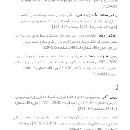
آن توسط نرم‌افزار LARS-WG
[دوره 48، شماره 3، 1401، صفحه
693-712]
رنجبر سعادت‌آبادی، عباس
تأثیر نوسان شبه‌‌‌دوسالانه برشکست
امواج روی شرق مدیترانه و غرب‌آسیا از دیدگاه عرض‌های بحرانی
[دوره 48، شماره 1، 1401، صفحه 125-143]
رهگذر، رضا
مقایسه و بررسی همزمان عملکرد مدل‌های جداساز در
فصل مشترک خاک و سازه و میراگرها در ارتفاع سازه تحت اثر بار
لرزه‌ای
[دوره 48، شماره 3، 1401، صفحه 515-529]
روح‌الله نژاد، محمد
پیش‌یابی کمیت‌های دما و بارش در دوره آماری
2080-2021 در استان هرمزگان جهت استخراج خشکسالی و ریزمقیاس
نمایی آن توسط نرم‌افزار LARS-WG
[دوره 48، شماره 3، 1401،
صفحه 693-712]
ز
زرین، آذر
پیش‌بینی دمای ماهانه ایران با استفاده از پروژه پیش‌بینی
اقلیمی دهه‌ای (DCPP) در دهه‌ آینده (2028-2021)
[دوره 48، شماره
1، 1401، صفحه 189-211]
زرین، آذر
بررسی فصلی گردوخاک‌ در شمال شرق ایران و شبیه‌‌سازی
عددی رخدادهای گردوخاک‌ فرین با مدل WRF-CHEM
[دوره 48،
شماره 2، 1401، صفحه 421-440]