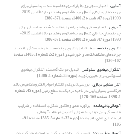
آنتالپی
اعتبارسنجی روابط پارامتری محاسبه شدت پتانسیلی برای
چرخندهای حاره‌ای شمال‌غرب اقیانوس هند در بازه اقلیمی 2019-
1990
[دوره 47، شماره 2، 1400، صفحه 371-386]
آنتروپی
اعتبارسنجی روابط پارامتری محاسبه شدت پتانسیلی برای
چرخندهای حاره‌ای شمال‌غرب اقیانوس هند در بازه اقلیمی 2019-
1990
[دوره 47، شماره 2، 1400، صفحه 371-386]
آنتروپی چندمقیاسه
تحلیل آنتروپی چندمقیاسه و همبستگی بلندبرد
چرخه‌های مختلف لکه‌های خورشیدی
[دوره 52، شماره 1، 1405، صفحه
107-120]
آنتگرال بیضوی استوکس
تبدیل موجک گسستة آنتگرال بیضوی
استوکس برای تعیین ژئویید
[دوره 33، شماره 1، 1386]
آنتن فضایی مجازی
بررسی تحریک و انتشار امواج الکترومغناطیس باند
فرکانسی بسیار پایین در ناحیه نزدیک به سطح زمین
[دوره 45، شماره
1، 1398، صفحه 165-176]
آنومالی باقی‌مانده
برآورد عمق و فاکتور شکل با استفاده از ضرایب
همبستگی بین دو مرتبه متوالی کمترین مربعات آنومالی‌
(بی‌هنجاری)های باقی‌مانده
[دوره 32، شماره 3، 1385، صفحه 91-
105]
آنومالی باقی مانده
تفسیر کمی داده های گرانی با استفاده از گرادیان