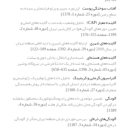
آفتاب سوختگی پوست
ازن ورد سپهر و پرتو فرابنفش رسیده به
سطح زمین
[دوره 25، شماره 1، 1378]
آلاینده معیار (CAP)
تحلیل وضعیت بلندمدت آلاینده‌های اصلی و
تعیین دوره‌های آلودگی هوا در کلان‌شهر تهران
[دوره 46، شماره 2،
1399، صفحه 355-376]
آلاینده‌‌‌‌های شهری
ارتباط آلاینده‌های شهری با دید افقی منطقه تهران
در سال 2008
[دوره 39، شماره 4، 1392، صفحه 109-122]
آلاینده‌های هسته‌ای
شبیه‌سازی انتقال، پخش جوی و نهشت
آلاینده‌های هسته‌ای رها شده از یک حادثۀ فرضی در نیروگاه بوشهر
[دوره 43، شماره 3، 1396، صفحه 635-650]
آلتراسیون گرمایی و کریجینگ
تحلیل داده های ژئوفیزیک، ژئوشیمی و
آلتراسیون منطقه دره زار استان کرمان، با استفاده از روش همبستگی
متعارف
[دوره 27، شماره 1، 1380]
آلودگی
تفسیر دوبُعدی داده‌های رادیومگنتوتلوریک به‌منظور به‌نقشه
درآوردن آلودگی محل دفن زباله، مثالی از هلند
[دوره 36، شماره 4،
1389]
آلودگی‌های ذره‌ای
بررسی موردی بارش منطقه تهران متأثر از آلودگی
ذره‌ای
[دوره 34، شماره 3، 1387]