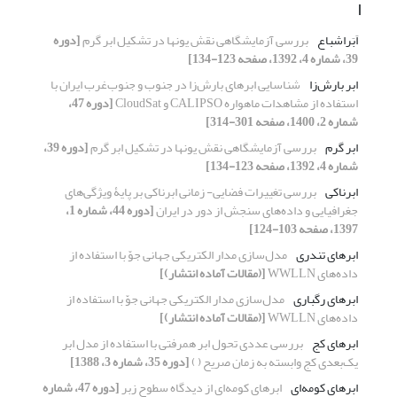
ا
اَبَراشباع
بررسی آزمایشگاهی نقش یون‏ها در تشکیل ابر گرم
[دوره
39، شماره 4، 1392، صفحه 123-134]
ابر بارش‌زا
شناسایی ابرهای بارش‌زا در جنوب و جنوب‌غرب ایران با
استفاده از مشاهدات ماهواره CALIPSO و CloudSat
[دوره 47،
شماره 2، 1400، صفحه 301-314]
ابر گرم
بررسی آزمایشگاهی نقش یون‏ها در تشکیل ابر گرم
[دوره 39،
شماره 4، 1392، صفحه 123-134]
ابرناکی
بررسی تغییرات فضایی- زمانی ابرناکی بر پایۀ ویژگی‌های
جغرافیایی و داده‌های سنجش از دور در ایران
[دوره 44، شماره 1،
1397، صفحه 103-124]
ابرهای تندری
مدل‌سازی مدار الکتریکی جهانی جوّ با استفاده از
داده‌های WWLLN
[(مقالات آماده انتشار)]
ابرهای رگباری
مدل‌سازی مدار الکتریکی جهانی جوّ با استفاده از
داده‌های WWLLN
[(مقالات آماده انتشار)]
ابرهای کج
بررسی عددی تحول ابر همرفتی با استفاده از مدل ابر
یک‌بعدی کج وابسته به زمان صریح ( )
[دوره 35، شماره 3، 1388]
ابر‌های کومه‌ای
ابرهای کومه‌ای از دیدگاه سطوح زبر
[دوره 47، شماره