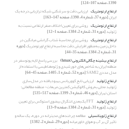
1390، صفحه 107-124]
ارتفاع ارتومتریک
ارزیابی دقت و سرشکنی شبکه ترازیابی درجه ‌‌یک
ایران
[دوره 37، شماره 4، 1390، صفحه 147-163]
ارتفاع ارتومتریک
روشی برای تعیین اختلاف صفر ارتفاعی نسبت به
ژئوئید
[دوره 31، شماره 2، 1384، صفحه 1-12]
ارتفاع ارتومتریک
روشی برای محاسبة شتاب گرانشی میانگین در
داخل زمین به‌منظور افزایش دقت محاسبه ارتفاع اورتومتریک
[دوره
31، شماره 2، 1384، صفحه 35-44]
ارتفاع بیشینه چگالی الکترونی (hmax)
بررسی پاسخ لایه یونوسفر در
منطقه ایران به شاخص‌های خورشیدی و ژئومغناطیسی با استفاده از
مدل عددی SAMI2
[دوره 52، شماره 1، 1405، صفحه 45-64]
ارتفاع ژئوئید
ارزیابی تابع کووریانس بهبودیافته در مدل‌سازی
ژئوئید محلی به‌روش کالوکیشن کمترین مربعات- منطقه مطالعاتی:
استان تهران
[دوره 46، شماره 3، 1399، صفحه 517-535]
ارتفاع ژئوئید
FFT یک‌بعدی انتگرال بیضوی استوکس برای تعیین
ژئوئید
[دوره 31، شماره 2، 1384، صفحه 9-13]
ارتفاع ژئوپتانسیلی
مطالعه چرخندهای مدیترانه در دورهء یک ساله و
تاثیر آن بر آب و هوای خاورمیانه
[دوره 29، شماره 2، 1382]