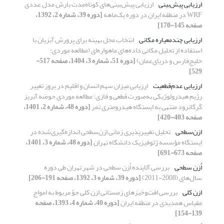
ارزیابی پیش‌بینی
ارزیابی پیش‌بینی‌‌های کوتاه‌مدت بارش مدل عددی
WRF در منطقه ایران در دوره یک‌ماهه
[دوره 39، شماره 2، 1392،
صفحه 145-170]
ارزیابی چندمعیاره مکانی
انتخاب محل بهینه برای پرورش آبزیان با
استفاده از تحلیل مکانی داده‌های ماهواره‌ای (مطالعه موردی:
خلیج‌فارس و دریای‌عمان)
[دوره 51، شماره 3، 1404، صفحه 517-
529]
ارزیابی عدم‌قطعیت
ارزیابی میزان سهم انسان و اقلیم در بروز تغییر
رژیم هیدرولوژیکی به‌صورت قطعی و فازی: مطالعه موردی حوضه آبریز
گرگانرود منتهی به ایستگاه هیدرومتری تمر
[دوره 48، شماره 2، 1401،
صفحه 403-420]
ازن‌سطحی
تحلیل تغییرپذیری زمانی ازن‌سطحی اندازه‌گیری‌شده در
ایستگاه مؤسسه ژئوفیزیک دانشگاه تهران
[دوره 48، شماره 3، 1401،
صفحه 673-691]
اُزن سطحی
بررسی آلاینده اُزن سطحی در شهر تهران طی دوره
سال‌های (2008-2011)
[دوره 39، شماره 3، 1392، صفحه 191-206]
ازن کلی
بررسی افت‌وخیزهای زمستانی ازن کلی جوّ مربوط به امواج
مقیاس همدیدی در منطقه ایران
[دوره 40، شماره 4، 1393، صفحه
139-154]