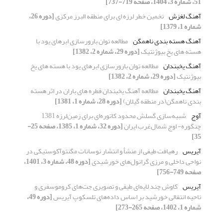
51، شماره 3، 1404، صفحه 719-737]
آهنگ لغزش
تخمین خطر لرزه ای برای منطقه البرز مرکزی
[دوره 26،
شماره 1، 1379]
آهنگ هسته بندی ناهمگن
مطالعه توان بارورسازی ابرهای یود با
هسته های یخ بیوژنتیک
[دوره 29، شماره 2، 1382]
آهنگ یخبندان
مطالعه توان بارورسازی ابرهای یود با هسته های یخ
بیوژنتیک
[دوره 29، شماره 2، 1382]
آهنگ یخبندان
مطالعه آهنگ یخبندان قطره های باران در اثر هسته
بندی ناهمگن(در منطقه گیلان)
[دوره 28، شماره 1، 1381]
آوج
شبیه‌سازی گسلش محدود کاتوره‌ای برای زمین‌لرزه 1381
چنگوره- اوج شمال‌غرب ایران
[دوره 32، شماره 1، 1385، صفحه 25-
35]
آیریس
رهیافت طیفی از منشأ و انتشار نوسانات مگنتوآکوستیکی در
نواحی داخلی و مرزی گرانول‌های خورشیدی
[دوره 48، شماره 3، 1401،
صفحه 749-756]
آیریس
کاوش چند لایه‌ای طیفی و تصویری جت‌های کروموسفری و
ناحیه انتقالی خورشید بر اساس داده‌های تلسکوپ آیریس
[دوره 49،
شماره 1، 1402، صفحه 265-273]