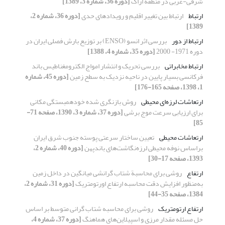
شرقی-غربی در منطقه اراک
[دوره 36، شماره 3، 1389]
ارتباط
ارتباط بین تغییر اقلیم و رویدادهای حدی
[دوره 36، شماره 2،
1389]
ارتباط از دور
بررسی اثر انسو (ENSO) بر توزیع بارش فصلی ایران در
دوره 1971- 2000
[دوره 35، شماره 4، 1388]
ارتباط مخابراتی
بررسی تحریک و انتشار امواج الکترومغناطیس باند
فرکانسی بسیار پایین در ناحیه نزدیک به سطح زمین
[دوره 45، شماره
1، 1398، صفحه 165-176]
ارتعاشات لرزه‌ای محیطی
روش بازنگری شده خودهمبستگی مکانی
برای ارزیابی سرعت موج برشی
[دوره 37، شماره 3، 1390، صفحه 71-
85]
ارتعاشات محیطی
تعیین ساختار سرعتی پوسته جنوب شرق ایران
براساس نوفه محیطی لرزه‌نگاشت‌‌های باندپهن
[دوره 40، شماره 2،
1393، صفحه 17-30]
ارتفاع
روشی برای محاسبة شتاب گرانشی میانگین در داخل زمین
به‌منظور افزایش دقت محاسبه ارتفاع اورتومتریک
[دوره 31، شماره 2،
1384، صفحه 35-44]
ارتفاع ارتومتریک
روشی برای محاسبه شتاب گرانی متوسط بر اساس
حل مسئله مقدار مرزی و اسپیلاین‌های هماهنگ
[دوره 37، شماره 4،