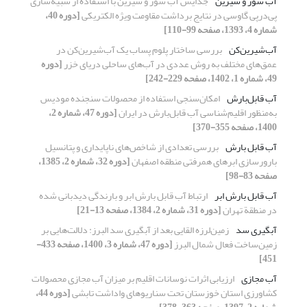
آب شور و شیرین
جدایش آب شور و شیرین با استفاده از شبیه‌سازی
پی‌درپی گاوسی در نتایج برداشت مقاومت ویژه الکتریکی
[دوره 40،
شماره 4، 1393، صفحه 99-110]
آب‌شیرین‌کن
بررسی ساختار پلوم پساب یک آب‌شیرین‌کن در
عمق‌های مختلف به روش عددی در آب‌های ساحلی دریای خزر
[دوره
49، شماره 1، 1402، صفحه 229-242]
آب قابل‌بارش
امکان‌سنجی استفاده از محصولات سنجنده مودیس
به‌منظور اقلیم‌شناسی آب قابل‌بارش در ایران
[دوره 47، شماره 2،
1400، صفحه 355-370]
آب قابل بارش
بررسی تعدادی از شاخص‌های ناپایداری و پتانسیل
بارورسازی ابرهای همرفتی منطقه اصفهان
[دوره 32، شماره 2، 1385،
صفحه 83-98]
آب قابل بارش ابر
ارتباط آب قابل بارش ابر و بارندگی دیدبانی شده
در منطقة تهران
[دوره 31، شماره 2، 1384، صفحه 13-21]
آبگیری سد
زمین‌لرزه‌ القایی بعد از آبگیری سد البرز: دلالت‌هایی بر
زمین‌ساخت فعال شمال البرز
[دوره 47، شماره 3، 1400، صفحه 433-
451]
آب مجازی
ارزیابی اثرات نوسانات اقلیم بر میزان آب مجازی محصولات
کشاورزی استان خوزستان تحت سناریوهای واداشت تابشی
[دوره 44،