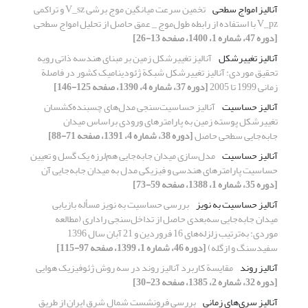
آنالیز امواج سطحی
تخمین سرعت میانگین موج برشی V_sz و تراکمی
V_pz با استفاده از رابطه طول‌موج _ عمق حاصل از تحلیل امواج سطحی
[دوره 47، شماره 1، 1400، صفحه 13-26]
آنالیز تغییر‌شکل
آنالیز تغییرشکل زمین بر مبنای هندسه ذاتی رویه
تحقیق موردی: آنالیز تغییرشکل شبکة ژئودینامیک کشور در فاصلة
زمانی 1999 تا 2005
[دوره 37، شماره 4، 1390، صفحه 125-146]
آنالیز حساسیت
آنالیز حساسیت‌سنجی مدل‌‌های چسبنده‌کشسان
تغییرشکل پوسته زمین به پارامترهای ورودی براساس میدان
جابه‌جایی سطحی حاصل
[دوره 38، شماره 4، 1391، صفحه 71-88]
آنالیز حساسیت
مدل‌سازی میدان جابه‌جایی هم‌لرزه یک گسل و تعیین
حساسیت پارامترهای هندسی و فیزیکی مدل به میدان جابه‌جایی آن
[دوره 35، شماره 1، 1388، صفحه 59-73]
آنالیز حساسیت به نویز
بررسی حساسیت به نویز مسأله بازیابی
میدان جابه‌جایی سه‌بعدی حاصل از تداخل‌سنجی راداری (مطالعه
موردی: به‌ترتیب زلزله‌های 16 فروردین و 21 آبان سال 1396
سفیدسنگ و ازگله)
[دوره 46، شماره 1، 1399، صفحه 97-115]
آنالیز روند
مقایسة کاربرد آنالیز روند در سه روش ژئوفیزیک هوایی
[دوره 32، شماره 2، 1385، صفحه 23-30]
آنالیز سری‌های زمانی
بررسی فرونشست شمال شرق ایران از طریق