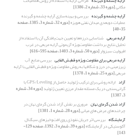
آرایه چشمه و گیرنده
طراحی آرایه با استفاده از روش همامیخت
مکانی
[دوره 33، شماره 2، 1386]
آرایه چشمه و گیرنده
بررسی و بهینه‌سازی آرایه چشمه و گیرنده
عملیات دوبعدی میدان نفتی هویزه
[دوره 32، شماره 3، 1385، صفحه
35-40]
آرایه مربعی
شناسایی درزه‌ها و تعیین جهت‌یافتگی آن با استفاده از
تحلیل نتایج برداشت مقاومت‌ویژه آزیموتی آرایه مربعی در غرب
افیولیت سبزوار
[دوره 50، شماره 3، 1403، صفحه 595-616]
آرایه مربعی برای مقاومت ویژه و قطبش القایی
بررسی منابع آب
زیرزمینی در درز و شکافها به روش مقاومت ویژه و قطبش القایی با آرایه
مربعی
[دوره 25، شماره 1، 1378]
آزاد
ارائه روشی برای ترکیب ژئوئید حاصل از GPS/Leveling با
گرانی‌سنجی در یک مسئله مقدار مرزی تعیین ژئوئید
[دوره 34، شماره
3، 1387]
آزاد شدن گرمای نهان
مروری بر نقش آزاد شدن گرمای نهان در
چرخندهای عرض های میانی
[دوره 28، شماره 1، 1381]
آزمایشگاه
بررسی اثر جریان نفوذی روی افت‌و‌خیزهای سیگنال
آکوستیکی در آزمایشگاه
[دوره 39، شماره 3، 1392، صفحه 129-
143]