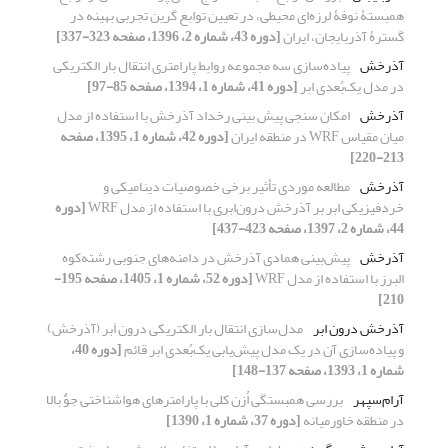
همبستۀ نوفۀ لرزه‌ای محیطی، در تعیین توابع گرین تجربی بهینه در
گسترۀ آذربایجان، ایران
[دوره 43، شماره 2، 1396، صفحه 323-337]
آذرخش
پیاده‌سازی سه مجموعه روابط پارامتری انتقال بار الکتریکی
در مدل یک‌بُعدی ابر
[دوره 41، شماره 1، 1394، صفحه 85-97]
آذرخش
امکان سنجی پیش بینی رخداد آذرخش با استفاده از مدل
میان مقیاس WRF در منطقه ایران
[دوره 42، شماره 1، 1395، صفحه
213-220]
آذرخش
مطالعه موردی تأثیر برخی خصوصیات دینامیکی و
خردفیزیکی ابر بر آذرخش درون‌ابری با استفاده از مدل WRF
[دوره
44، شماره 2، 1397، صفحه 423-437]
آذرخش
پیش‌بینی همادی آذرخش در دامنه‌های جنوبی رشته‌کوه
البرز با استفاده از مدل WRF
[دوره 52، شماره 1، 1405، صفحه 195-
210]
آذرخش درون ابر
مدل‌سازی انتقال بار الکتریکی درون اَبر (آذرخش)
و پیاده‌سازی آن در یک مدل پیش‌یابی یک‌بُعدی ابر قائم
[دوره 40،
شماره 1، 1393، صفحه 137-148]
آرام‌سپهر
بررسی همبستگی اُزن کلی با پارامترهای هواشناختی جوٌ بالا
در منطقه خاورمیانه
[دوره 37، شماره 1، 1390]