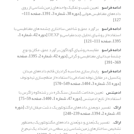
ادامه فراسو
تعیین شیب و تفکیک واحدهای زمین‌شناسی از روی
داده‌های مغناطیس هوایی
[دوره 38، شماره 3، 1391، صفحه 111-
127]
ادامه فراسو
برآورد عمق و شاخص ساختاری چشمه‏ های مغناطیسی با
استفاده از روش‏های تحلیل چندمقیاسی و DEXP
[دوره 42، شماره 1،
1395، صفحه 111-121]
ادامه فراسو
مقایسه روش‏های گوناگون برآورد عمق، مکان و نوع
چشمۀ میدان‏های مغناطیسی و گرانی
[دوره 42، شماره 2، 1395، صفحه
369-391]
ادامه فراسو
پایدارسازی محاسبه گرادیان قائم داده‌های میدان
پتانسیل در مقابل نوفه تصادفی با استفاده از منظم‌سازی تیخونوف
[دوره 51، شماره 3، 1404، صفحه 549-570]
ادمیتنس
تعیین ضخامت کشسان سنگ‌کره در رشته‌کوه زاگرس با
استفاده از تابع ادمیتنس
[دوره 47، شماره 1، 1400، صفحه 59-75]
اراک
تفسیر دوبعدی داده‌های مگنتوتلوریک دشت میقان اراک
[دوره
41، شماره 2، 1394، صفحه 239-248]
اراک.
تفسیر یک‌بُعدی و دوبُعدی داده‌های مگنتوتلوریک به‌منظور
تشخیص ساختارهای زمین‌شناسی زیرسطحی در امتداد یک نیم‌رخ