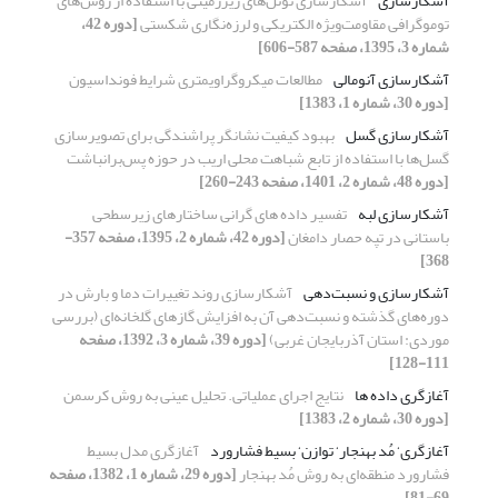
آشکارسازی
آشکارسازی تونل‌های زیرزمینی با استفاده از روش‌های
توموگرافی مقاومت‌ویژه الکتریکی و لرزه‌نگاری شکستی
[دوره 42،
شماره 3، 1395، صفحه 587-606]
آشکارسازی آنومالی
مطالعات میکروگراویمتری شرایط فونداسیون
[دوره 30، شماره 1، 1383]
آشکارسازی گسل
بهبود کیفیت نشانگر پراشندگی برای تصویرسازی
گسل‌ها با استفاده از تابع شباهت محلی اریب در حوزه پس‌برانباشت
[دوره 48، شماره 2، 1401، صفحه 243-260]
آشکارسازی لبه
تفسیر داده های گرانی ساختارهای زیرسطحی
باستانی در تپه حصار دامغان
[دوره 42، شماره 2، 1395، صفحه 357-
368]
آشکارسازی و نسبت‌دهی
آشکارسازی روند تغییرات دما و بارش در
دوره‌های گذشته و نسبت‌دهی آن به افزایش گازهای گلخانه‌‌ای (بررسی
موردی: استان آذربایجان غربی)
[دوره 39، شماره 3، 1392، صفحه
111-128]
آغازگری داده ها
نتایج اجرای عملیاتی. تحلیل عینی به روش کرسمن
[دوره 30، شماره 2، 1383]
آغازگری‘ مُد بهنجار‘ توازن‘ بسیط فشارورد
آغازگری مدل بسیط
فشارورد منطقه‌ای به روش مُد بهنجار
[دوره 29، شماره 1، 1382، صفحه
69-81]