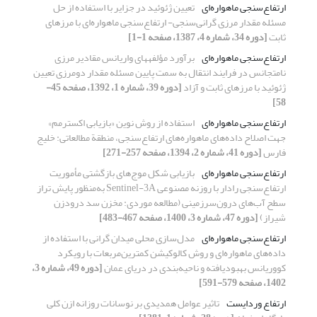
ارتفاع‌سنجی ماهواره‌ای
تعیین ژئوئید در جزایر با استفاده از حل
مسئله مقدار مرزی گرانی‌سنجی- ارتفاع‌سنجی ماهواره‌ای با مرزهای
ثابت
[دوره 34، شماره 4، 1387، صفحه 1-1]
ارتفاع‌سنجی ماهواره‌ای
برآورد مؤلفه‎های واریانس مقادیر مرزی
نامتجانس در فرایند انتقال به سمت پایین مسئله مقدار دومرزی تعیین
ژئوئید با مرزهای ثابت و آزاد
[دوره 39، شماره 1، 1392، صفحه 45-
58]
ارتفاع‌سنجی ماهواره‌ای
استفاده از روش نوین «بازیابی اکسترمم»
جهت اصلاح داده‌های ماهواره‌های ارتفاع‌سنجی، منطقة مطالعاتی: خلیج
فارس
[دوره 41، شماره 2، 1394، صفحه 257-271]
ارتفاع‌سنجی ماهواره‌ای
بازیابی شکل موج‌های بازگشتی مأموریت
ارتفاع‌سنجی رادار با روزنه مصنوعی Sentinel-3A به‌منظور پایش تراز
سطح آب‌های درون‌سرزمینی (مطالعه موردی: مخزن سد درودزن
شیراز)
[دوره 47، شماره 3، 1400، صفحه 467-483]
ارتفاع‌سنجی ماهواره‌ای
مدل‌سازی محلی میدان گرانی با استفاده از
داده‌های ماهواره‌ای و روش کالوکیشن کمترین‌مربعات با رویکرد
کووریانس بهبودیافته و ناحیه‌بندی در دریای عمان
[دوره 49، شماره 3،
1402، صفحه 579-591]
ارتفاع وردایست
تاثیر عوامل همدیدی بر نوسانات روزانه ازن کلی