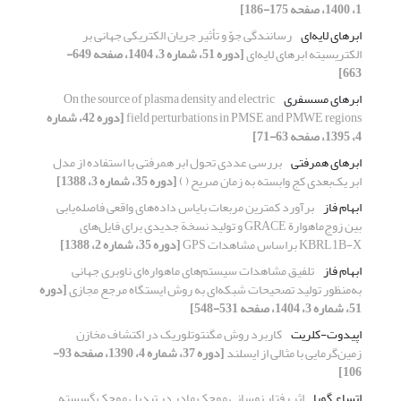
1، 1400، صفحه 175-186]
ابرهای لایه‌ای
رسانندگی جوّ و تأثیر جریان الکتریکی جهانی بر
الکتریسیته ابرهای لایه‌ای
[دوره 51، شماره 3، 1404، صفحه 649-
663]
ابرهای مسسفری
On the source of plasma density and electric
field perturbations in PMSE and PMWE regions
[دوره 42، شماره
4، 1395، صفحه 63-71]
ابرهای همرفتی
بررسی عددی تحول ابر همرفتی با استفاده از مدل
ابر یک‌بعدی کج وابسته به زمان صریح ( )
[دوره 35، شماره 3، 1388]
ابهام فاز
برآورد کمترین مربعات بایاس داده‌های واقعی فاصله‌یابی
بین زوج‌ماهوارة GRACE و تولید نسخة جدیدی برای فایل‌های
KBRL1B-X براساس مشاهدات GPS
[دوره 35، شماره 2، 1388]
ابهام فاز
تلفیق مشاهدات سیستم‌های ماهواره‌ای ناوبری جهانی
به‌منظور تولید تصحیحات شبکه‌ای به روش ایستگاه مرجع مجازی
[دوره
51، شماره 3، 1404، صفحه 531-548]
اپیدوت-کلریت
کاربرد روش مگنتوتلوریک در اکتشاف مخازن
زمین‌گرمایی با مثالی از ایسلند
[دوره 37، شماره 4، 1390، صفحه 93-
106]
اتساع گویا
اثر رفتار نوسانی موجک مادر در تبدیل موجک گسسته