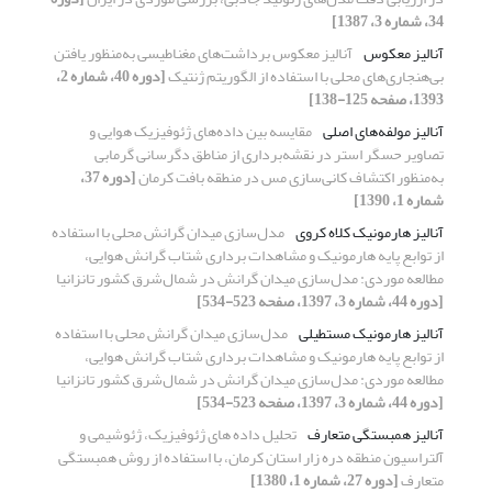
34، شماره 3، 1387]
آنالیز معکوس
آنالیز معکوس برداشت‌های مغناطیسی به‌منظور یافتن
بی‌هنجاری‌ها‌‌ی محلی با استفاده از الگوریتم ژنتیک
[دوره 40، شماره 2،
1393، صفحه 125-138]
آنالیز مولفه‌‌های اصلی
مقایسه بین داده‌‌های ژئوفیزیک هوایی و
تصاویر حسگر استر در نقشه‌برداری از مناطق دگرسانی گرمابی
به‌‌منظور اکتشاف کانی‌‌سازی مس در منطقه بافت کرمان
[دوره 37،
شماره 1، 1390]
آنالیز هارمونیک کلاه کروی
مدل‌سازی میدان گرانش محلی با استفاده
از توابع پایه هارمونیک و مشاهدات برداری شتاب گرانش هوایی،
مطالعه موردی: ‌مدل‌سازی میدان گرانش در شمال‌شرق کشور تانزانیا
[دوره 44، شماره 3، 1397، صفحه 523-534]
آنالیز هارمونیک مستطیلی
مدل‌سازی میدان گرانش محلی با استفاده
از توابع پایه هارمونیک و مشاهدات برداری شتاب گرانش هوایی،
مطالعه موردی: ‌مدل‌سازی میدان گرانش در شمال‌شرق کشور تانزانیا
[دوره 44، شماره 3، 1397، صفحه 523-534]
آنالیز همبستگی متعارف
تحلیل داده های ژئوفیزیک، ژئوشیمی و
آلتراسیون منطقه دره زار استان کرمان، با استفاده از روش همبستگی
متعارف
[دوره 27، شماره 1، 1380]