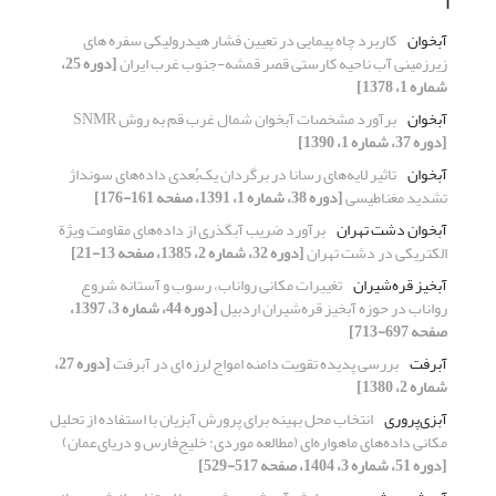
آ
آبخوان
کاربرد چاه پیمایی در تعیین فشار هیدرولیکی سفره های
زیرزمینی آب ناحیه کارستی قصر قمشه-جنوب غرب ایران
[دوره 25،
شماره 1، 1378]
آبخوان
برآورد مشخصات آبخوان شمال غرب قم به روش SNMR
[دوره 37، شماره 1، 1390]
آبخوان
تاثیر لایه‌های رسانا در برگردان یک‌بُعدی داده‌های سونداژ
تشدید مغناطیسی
[دوره 38، شماره 1، 1391، صفحه 161-176]
آبخوان دشت تهران
برآورد ضریب آبگذری از داده‌های مقاومت ویژة
الکتریکی در دشت تهران
[دوره 32، شماره 2، 1385، صفحه 13-21]
آبخیز قره‌شیران
تغییرات مکانی رواناب، رسوب و آستانه شروع
رواناب در حوزه آبخیز قره‌شیران اردبیل
[دوره 44، شماره 3، 1397،
صفحه 697-713]
آبرفت
بررسی پدیده تقویت دامنه امواج لرزه ای در آبرفت
[دوره 27،
شماره 2، 1380]
آبزی‌پروری
انتخاب محل بهینه برای پرورش آبزیان با استفاده از تحلیل
مکانی داده‌های ماهواره‌ای (مطالعه موردی: خلیج‌فارس و دریای‌عمان)
[دوره 51، شماره 3، 1404، صفحه 517-529]