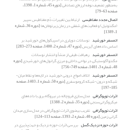
به‌منظور تضعیف نوفه لرزه‌ای تصادفی
[دوره 45، شماره 1، 1398،
صفحه 63-79]
اتصال مجدد مغناطیسی
ارتباط بین تغییرات دُمِ مغناطیس سپهر
(مگنتوتیل) و فعالیت‌های شفقی در زمان زیرتوفان‌ها
[دوره 36، شماره
1، 1389]
اتمسفر خورشید
نوسانات دوپلری در اسپیکول‌های خورشید بر
اساس داده‌های آیریس
[دوره 47، شماره 2، 1400، صفحه 273-283]
اتمسفر خورشید
رهیافت طیفی از منشأ و انتشار نوسانات
مگنتوآکوستیکی در نواحی داخلی و مرزی گرانول‌های خورشیدی
[دوره
48، شماره 3، 1401، صفحه 749-756]
اتمسفر خورشید
اتلاف امواج درونی خورشید در لایه‌ها و نقاط میان-
شبکه و درون-شبکه کروموسفری
[دوره 50، شماره 1، 1403، صفحه
185-197]
اثرات توپوگرافی
مدل‌سازی فروچاله در نیروگاه برق با داده‌های
میکروگرانی‌سنجی
[دوره 35، شماره 2، 1388]
اثرات توپوگرافی
تقریب بیضویِ اثرات توپوگرافی در مدل‌سازی میدان
گرانی زمین
[دوره 40، شماره 2، 1393، صفحه 113-124]
اثرات حوزه نزدیک گسل
بررسی اثرات حوزه نزدیک و جهت‌پذیری در