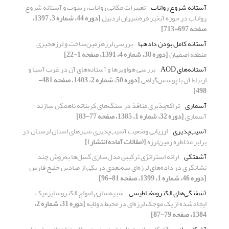
آستانه شروع رواناب
تغییرات مکانی رواناب، رسوب و آستانه شروع
رواناب در حوزه آبخیز قره‌شیران اردبیل
[دوره 44، شماره 3، 1397،
صفحه 697-713]
آستانه کامل بودن داده‏ها
بررسی‏ لرزه‏زمین‌ساخت و لرزه‏خیزی
منطقه اصفهان
[دوره 38، شماره 4، 1391، صفحه 1-22]
آستانه‌های AOD
بررسی هواویزها و آستانه‌های آن در غرب آسیا و
ارتباط آن با پوشش‌گیاهی
[دوره 50، شماره 2، 1403، صفحه 481-
498]
آسماری
تراکم‌پذیری منافذ در سنگ‌های کربناته ناهمگن سازند
آسماری
[دوره 32، شماره 1، 1385، صفحه 77-83]
آسیب‌پذیری
ارزیابی وضعیت آسیب‌پذیری شهرهای استان لرستان در
برابر مخاطره زمین‌لرزه
[(مقالات آماده انتشار)]
آشفتگی
ارائه استراتژی ترکیبی مدل‌سازی گسل‌ها به‌روش چند
نشانگری در داده‌های لرزه‌ای سه‌بعدی در یکی از میادین خلیج فارس
[دوره 46، شماره 1، 1399، صفحه 81-96]
آشفتگی‌های الکترومغناطیسی
شبیه‌سازی امواج الکتروسایزمیک
ایجادشده از یک موجک لرزه‌ای در محیط دولایه
[دوره 31، شماره 2،
1384، صفحه 79-87]