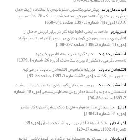
شماره 2، 1397، صفحه 363-378]
آب معادل برف
پیش‌بینی پتانسیل سقوط بهمن با استفاده از یک مدل
پیش‌بینی عددی (مطالعه موردی: منطقه شهرستانک، 26-28 دسامبر
2016)
[دوره 44، شماره 3، 1397، صفحه 641-658]
آتش‌باری
ملاحظات ایمنی خطوط لولة گاز در برابر لرزش حاصل از
آتش‌باری، بررسی موردی گودبرداری در مسیر آزاد‌راه اراک خرم‌آباد
[دوره 43، شماره 2، 1396، صفحه 297-308]
آتشفشان دماوند
اندازه گیری ضریب مغناطیس پذیری و
ناهمسانگردی به منظور تعیین بافت سنگ
[دوره 26، شماره 1، 1379]
آتشفشان دماوند
دیرینه مغناطیس آتشفشان دماوند در طی نیم
میلیون سال گذشته
[دوره 40، شماره 1، 1393، صفحه 83-93]
آتشفشان دماوند
بررسی ساختاری گسل‌‌های ایرا و نوا در جنوب شرق
آتشفشان دماوند با استفاده از روش مغناطیس‌سنجی
[دوره 40، شماره
2، 1393، صفحه 83-96]
آدامز
حل عددی مدار ماهواره های نزدیک سطح زمین با گام متغیر
[دوره 31، شماره 1، 1384]
آذربایجان
هنگ‌لرزه‌ها، آغاز بررسی پیشینه در ایران
[دوره 39،
شماره 4، 1392، صفحه 17-29]
آذربایجان
بررسی توابع همبستۀ امواج کدای پراکندۀ ناشی از توابع