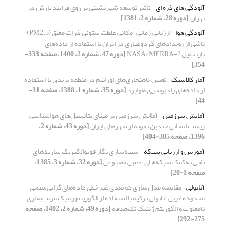
آلودگی های ذره ای
تأثیر توسعه شهرنشینی بر روی فرایند بارش در
تهران
[دوره 28، شماره 2، 1381]
آلودگی هوا
ارزیابی زمانی-مکانی غلظت ستونی ذرات معلق (PM2.5)
ناشی از رویدادهای گردوغباری در ایران با استفاده از داده‌های
بازتحلیل NASA/MERRA-2
[دوره 47، شماره 2، 1400، صفحه 333-
354]
آمار کلاسیک
تعیین ناهنجاری‌های اورانیم در منطقه برندق با استفاده
از داده‌های رادیومتری هوابرد
[دوره 35، شماره 1، 1388، صفحه 31-
44]
آمایش سرزمین
آمایش سرزمین بر مبنای پتانسیل‌های هواشناسی
زیست انسانی چندین نمونه از شهرهای ایران
[دوره 43، شماره 2،
1396، صفحه 385-404]
آموزش و ارزیابی شبکه
شبیه‌سازی نگار فوتوالکتریک سازندهای
نفتی به‌کمک شبکه‌های عصبی مصنوعی
[دوره 32، شماره 3، 1385،
صفحه 1-20]
آناتولی
مقایسه مدل‌سازی دو بعدی غیرخطی داده‌های گرانی‌سنجی
محدوده غربی آناتولی ترکیه با استفاده از الگوریتم ژنتیک مرتب‌سازی
نامغلوب و الگوریتم ژنتیک تک‌هدفه
[دوره 49، شماره 2، 1402، صفحه
275-292]