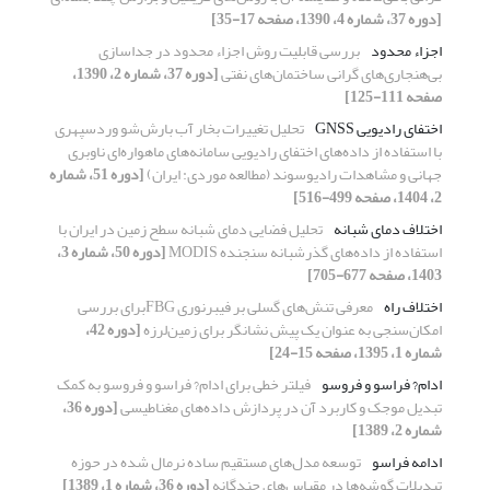
[دوره 37، شماره 4، 1390، صفحه 17-35]
اجزاء محدود
بررسی قابلیت روش اجزاء محدود در جداسازی
بی‌هنجاری‌‌های گرانی ساختمان‌‌های نفتی
[دوره 37، شماره 2، 1390،
صفحه 111-125]
اختفای رادیویی GNSS
تحلیل تغییرات بخار آب بارش‌شو وردسپهری
با استفاده از داده‌های اختفای رادیویی سامانه‌های ماهواره‌ای ناوبری
جهانی و مشاهدات رادیوسوند (مطالعه موردی: ایران)
[دوره 51، شماره
2، 1404، صفحه 499-516]
اختلاف دمای شبانه
تحلیل فضایی دمای ‌شبانه سطح زمین در ایران با
استفاده از داده‌‌های گذر‌شبانه سنجنده MODIS
[دوره 50، شماره 3،
1403، صفحه 677-705]
اختلاف راه
معرفی تنش‌های گسلی بر فیبرنوری FBGبرای بررسی
امکان‌سنجی به عنوان یک پیش نشانگر برای زمین‌لرزه
[دوره 42،
شماره 1، 1395، صفحه 15-24]
ادام? فراسو و فروسو
فیلتر خطی برای ادام? فراسو و فروسو به کمک
تبدیل موجک و کاربرد آن در پردازش داده‌های مغناطیسی
[دوره 36،
شماره 2، 1389]
ادامه فراسو
توسعه مدل‌های مستقیم ساده نرمال شده در حوزه
تبدیلات گوشه‌ها در مقیاس‌های چندگانه
[دوره 36، شماره 1، 1389]