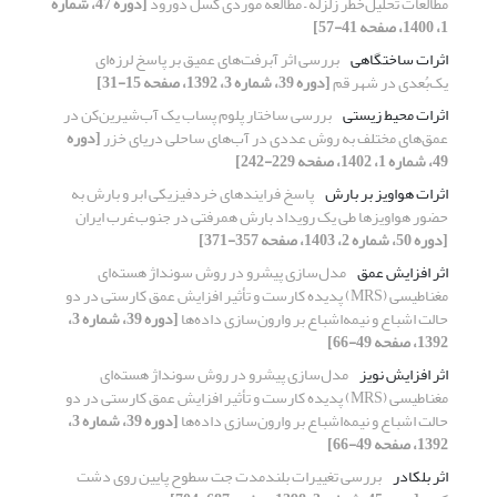
مطالعات تحلیل‌خطر زلزله – مطالعه موردی گسل دورود
[دوره 47، شماره
1، 1400، صفحه 41-57]
اثرات ساختگاهی
بررسی اثر آبرفت‌های عمیق بر پاسخ لرزه‌ای
یک‌بُعدی در شهر قم
[دوره 39، شماره 3، 1392، صفحه 15-31]
اثرات محیط زیستی
بررسی ساختار پلوم پساب یک آب‌شیرین‌کن در
عمق‌های مختلف به روش عددی در آب‌های ساحلی دریای خزر
[دوره
49، شماره 1، 1402، صفحه 229-242]
اثرات هواویز بر بارش
پاسخ فرایندهای خردفیزیکی ابر و بارش به
حضور هواویزها طی یک رویداد بارش همرفتی در جنوب‌غرب ایران
[دوره 50، شماره 2، 1403، صفحه 357-371]
اثر افزایش عمق
مدل‌سازی پیشرو در روش سونداژ هسته‌ای
مغناطیسی (MRS) پدیده کارست و تأثیر افزایش عمق کارستی در دو
حالت اشباع و نیمه‌اشباع بر وارون‌سازی داده‌ها
[دوره 39، شماره 3،
1392، صفحه 49-66]
اثر افزایش نویز
مدل‌سازی پیشرو در روش سونداژ هسته‌ای
مغناطیسی (MRS) پدیده کارست و تأثیر افزایش عمق کارستی در دو
حالت اشباع و نیمه‌اشباع بر وارون‌سازی داده‌ها
[دوره 39، شماره 3،
1392، صفحه 49-66]
اثر بلکادر
بررسی تغییرات بلند‌مدت جت سطوح پایین روی دشت