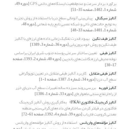
برآورد بردار سرعت و عدم‌قطعیت ایستگاه‌های دائمی GPS
[دوره 49،
شماره 1، 1402، صفحه 35-51]
آنالیز سیگنال
پیش‌بینی آنومالی سطح دریا با استفاده از روش تجزیه
به توابع حالت‌های ذاتی و شبکه عصبی تابع ‌پایه ‌شعاعی
[دوره 48،
شماره 1، 1401، صفحه 33-48]
آنالیز طیف تکین
بهبود قدرت تفکیک زمانی داده های لرزه‌ای با آنالیز
طیف تکین و روش خودبرون‌یابی
[دوره 36، شماره 3، 1389]
آنالیز طیفی
تعیین ساختار سرعتی پوسته جنوب شرق ایران براساس
نوفه محیطی لرزه‌نگاشت‌‌های باندپهن
[دوره 40، شماره 2، 1393، صفحه
17-30]
آنالیز طیفی متقابل
کاربرد آنالیز طیفی‌ متقابل‌ در تعیین توپوگرافی‌
سطح ‌آب دریا
[دوره 34، شماره 1، 1387، صفحه 1-1]
آنالیز فوریه
بررسی روند سیزده ساله تغییرات سطح آب دریای ‌خزر
از راه ارتفاع‌سنجی ماهواره‌ای
[دوره 33، شماره 1، 1386]
آنالیز کریجینگ فاکتوری (FKA)
به‌کارگیری روش آنالیز کریجینگ
فاکتوری در فیلتر کردن ساختارهای داده‌های گرانی‌سنجی منطقه
معدنی کرومیت فاریاب
[دوره 39، شماره 4، 1392، صفحه 61-72]
آنالیز مؤلفه‌های واریانس
استفاده از روش آنالیز مؤلفه‌های واریانس
در ارزیابی دقت مدل‌های ژئوئید جاذبی، بررسی موردی در ایران
[دوره