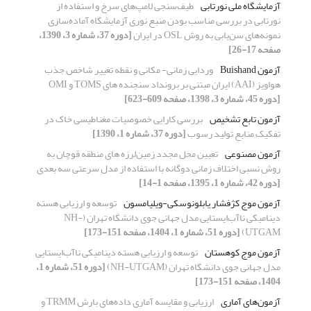
آزمایشگاه ملی نورتابی
طیف‌سنجی لامپ‌های سرخ و استفاده از
نورتابی در بررسی مناسب بودن منبع نوری آزمایشگاه آماده‌‌سازی
نمونه‌‌های سن‌‌یابی به روش OSL در ایران
[دوره 37، شماره 3، 1390،
صفحه 17-26]
آزمون Buishand
وردایی زمانی- مکانی و نقطه تغییر شاخص جذب
هواویز (AAI) ایران مبتنی بر برونداد سنجنده های TOMS و OMI
[دوره 45، شماره 3، 1398، صفحه 609-623]
آزمون تابع تشخیص
بررسی کارایی خصوصیات مغناطیسی خاک در
تفکیک منابع تولید رسوب
[دوره 37، شماره 1، 1390]
آزمون مصنوعی
تعیین محل مجدد زمین‌لرزه های منطقه قوچان به
روش نسبی اختلاف زمانی دوگانه با استفاده از مدل سرعتی سه بعدی
[دوره 42، شماره 1، 1395، صفحه 1-14]
آزمون‌ موج کژفشار یابلونوسکی-ویلیامسون
توسعه و ارزیابی هسته
دینامیکی ناآب‌ایستایی مدل جهانی جوی دانشگاه تهران (NH-
UTGAM)
[دوره 51، شماره 1، 1404، صفحه 151-173]
آزمون‌ موج کوهستان
توسعه و ارزیابی هسته دینامیکی ناآب‌ایستایی
مدل جهانی جوی دانشگاه تهران (NH-UTGAM)
[دوره 51، شماره 1،
1404، صفحه 151-173]
آزمون‌های آماری
ارزیابی و مقایسه آماری داده‌های بارش TRMM و