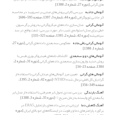
های گرانی
[دوره 27، شماره 2، 1380]
آنومالی جاذبه
بررسی کارایی روش‌های مبتنی بر تسرویید در محاسبه
اثر جاذبی توپوگرافی
[دوره 44، شماره 3، 1397، صفحه 595-606]
آنومالی گرانی
مدل‌سازی داده‌های میکروگرانی به روش رگرسیون
خطی برای مدل استوانه‌ی شیب دار، مورد بررسی: شفت واقع در سد
سیاه‌بیشه
[دوره 42، شماره 2، 1395، صفحه 325-335]
آنومالی گرانی باقی ماده
معکوس سه بعدی داده های گرانی
[دوره 27،
شماره 1، 1380]
آنومالی‌های دو و سه‌بعدی
اکتشاف تله‌های هیدروکربوری طبس با
روش جدید وارون‌سازی سه‌بعدی داده‌های گرانی
[دوره 31، شماره 2،
1384، صفحه 23-34]
آنومالی های گرانی
تعیین مرز آنومالی‌های میدان گرانی با استفاده از
گرادیان کل افقی نرمال شده (NTHD)
[دوره 42، شماره 2، 1395،
صفحه 349-356]
آهنگ بارندگی
بررسی عددی تحول ابر همرفتی با استفاده از مدل ابر
یک‌بعدی کج وابسته به زمان صریح ( )
[دوره 35، شماره 3، 1388]
آهنگ کاهش دما
ارزیابی درستی داده‌های بازتحلیل ERA5 در
برآورد پارامترهای دما و رطوبت در ایستگاه‌های جو بالای ایران
[دوره