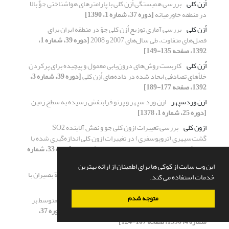
اُزن کلی
بررسی همبستگی اُزن کلی با پارامترهای هواشناختی جوٌ بالا
در منطقه خاورمیانه
[دوره 37، شماره 1، 1390]
اُزن کلی
بررسی آماری توزیع اُزن کلی جوّ در منطقه ایران برای
فصل‌های متفاوت، طی سال‌های 2007 و 2008
[دوره 39، شماره 1،
1392، صفحه 135-149]
اُزن کلی
کاربست روش‌های درون‌یابی معمول و پیچیده برای پرکردن
خلأ‌‌های تصادفی ایجاد شده در داده‌‌های اُزن کلی
[دوره 39، شماره 3،
1392، صفحه 177-189]
ازن وردسپهر
ازن ورد سپهر و پرتو فرابنفش رسیده به سطح زمین
[دوره 25، شماره 1، 1378]
ازون کلی
بررسی تغییرات ازون کلی جو و نقش آلاینده SO2
گشت‌سپهری (تروپوسفری) در تغییرات ازون کلی اندازه‌گیری شده با
دستگاه دابسون مؤسسة ژئوفیزیک دانشگاه تهران
[دوره 33، شماره
3، 1386، صفحه 1-1]
این وب سایت از کوکی ها برای اطمینان از ارائه بهترین
اسپلاین مکعبی
پردازش داده‌های مغناطیس هوایی منطقة بصیران با
خدمات استفاده می کند.
استفاده از اسپلاین مکعبی
[دوره 34، شماره 2، 1387]
متوجه شدم
اسپیلاین‌های هماهنگ‌‌
روشی برای محاسبه شتاب گرانی متوسط بر
اساس حل مسئله مقدار مرزی و اسپیلاین‌های هماهنگ
[دوره 37،
شماره 4، 1390، صفحه 107-124]