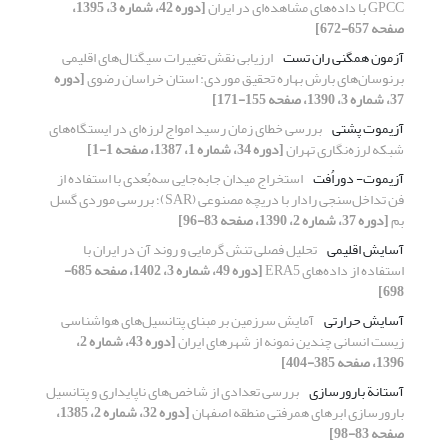
GPCC با داده‌های مشاهده‌ای در ایران
[دوره 42، شماره 3، 1395،
صفحه 657-672]
آزمون همگنی ران تست
ارزیابی نقش تغییرات سیگنال‌‌های اقلیمی
برنوسان‌‌های بارش بهاره تحقیق موردی: استان خراسان رضوی
[دوره
37، شماره 3، 1390، صفحه 155-171]
آزیموت پشتی
بررسی خطای زمان رسید امواج لرزه‌ای در ایستگاه‌های
شبکه لرزه‌نگاری تهران
[دوره 34، شماره 1، 1387، صفحه 1-1]
آزیموت- دوراُفت
استخراج میدان جابه‌جایی سه‌بُعدی با استفاده از
فن تداخل‌سنجی رادار با دریچه مصنوعی (SAR)؛ بررسی موردی گسل
بم
[دوره 37، شماره 2، 1390، صفحه 83-96]
آسایش اقلیمی
تحلیل فصلی تنش گرمایی و روند آن در ایران با
استفاده از داده‌های ERA5
[دوره 49، شماره 3، 1402، صفحه 685-
698]
آسایش حرارتی
آمایش سرزمین بر مبنای پتانسیل‌های هواشناسی
زیست انسانی چندین نمونه از شهرهای ایران
[دوره 43، شماره 2،
1396، صفحه 385-404]
آستانة بارورسازی
بررسی تعدادی از شاخص‌های ناپایداری و پتانسیل
بارورسازی ابرهای همرفتی منطقه اصفهان
[دوره 32، شماره 2، 1385،
صفحه 83-98]