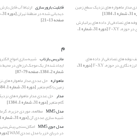
 مدار ماهواره های نزدیک سطح زمین
قابلیت بارورسازی
ارتباط آب قابل بارش 
1، 1384]
دیدبانی شده در منطقة تهران
صفحه 13-21]
فه های تصادفی از داده های برانبارش
ر حوزهء F-XY
[دوره 31، شماره 1،
م
 نوفه های تصادفی از داده های
ماتریس بازتاب
شبیه‌سازی امواج الکتر
ه نگاری در حوزهء F-XY
[دوره 31،
ایجادشده از یک موجک لرزه‌ای در محیط د
شماره 2، 1384، صفحه 79-87]
ماهو اره
حل عددی مدار ماهواره های ن
زمین با گام متغیر
[دوره 31، شماره 1، 1384]
مدار
حل عددی مدار ماهواره های نزدیک
گام متغیر
[دوره 31، شماره 1، 1384]
مدل MM5
مطالعهء موردی جزیرهء گرمای
شبیه سازی عددی آن
[دوره 31، شماره 1، 1384]
مدل جوی MM5
امکان‌سنجی پیش‌بینی 
در دریای خزر با مدل عددی WAM