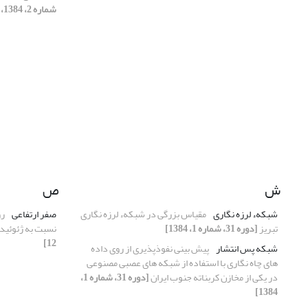
شماره 2، 1384، صفحه 45-58]
ش
ص
شبکهء لرزه نگاری
مقیاس بزرگی در شبکهء لرزه نگاری
صفر ارتفاعی
رو
تبریز
[دوره 31، شماره 1، 1384]
نسبت به ژئوئید
12]
شبکه پس انتشار
پیش بینی نفوذپذیری از روی داده
های چاه نگاری با استفاده از شبکه های عصبی مصنوعی
در یکی از مخازن کربناته جنوب ایران
[دوره 31، شماره 1،
1384]