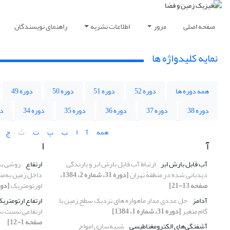
صفحه اصلی
مرور
اطلاعات نشریه
راهنمای نویسندگان
نمایه کلیدواژه ها
همه دوره ها
دوره 52
دوره 51
دوره 50
دوره 49
دوره 38
دوره 37
دوره 36
دوره 35
دوره 34
دو
همه
آ
ا
ب
پ
ت
ث
ج
آ
ا
آب قابل بارش ابر
ارتباط آب قابل بارش ابر و بارندگی
ارتفاع
روشی بر
دیدبانی شده در منطقة تهران
[دوره 31، شماره 2، 1384،
داخل زمین به‌من
صفحه 13-21]
اورتومتریک
[دوره 31، شماره 2، 84
آدامز
حل عددی مدار ماهواره های نزدیک سطح زمین با
ارتفاع ارتومتری
گام متغیر
[دوره 31، شماره 1، 1384]
ارتفاعی نسبت به
صفحه 1-12]
آشفتگی‌های الکترومغناطیسی
شبیه‌سازی امواج