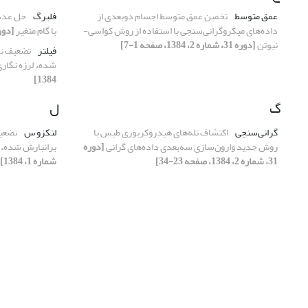
عمق متوسط
تخمین عمق متوسط اجسام دو‌بعدی از
فلبرگ
حل عددی
داده‌های میکروگرانی‌سنجی با استفاده از روش کواسی-
با گام متغیر
[دوره 31، شماره 
نیوتن
[دوره 31، شماره 2، 1384، صفحه 1-7]
فیلتر
تضعیف نو
شدهء لرزه نگاری د
1384]
گ
ل
گرانی‌سنجی
اکتشاف تله‌های هیدروکربوری طبس با
لنکزو س
تضعیف
روش جدید وارون‌سازی سه‌بعدی داده‌های گرانی
[دوره
برانبارش شدهء لرز
31، شماره 2، 1384، صفحه 23-34]
شماره 1، 1384]