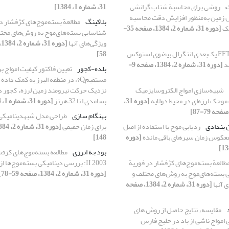
ک
روشی برای محاسبة شتاب گرانشی
31، شماره 1، 1384]
ل زمین به‌منظور افزایش دقت محاسبه
بلاکینگ
یک
[دوره 31، شماره 2، 1384، صفحه 35-
شناسایی بسته‌های‌موج به روش‌های مخت
ویژگی‌های آنها
FFT یک‌بعدی انتگرال بیضوی استوکس
58]
ید
[دوره 31، شماره 2، 1384، صفحه 9-
بلده-کجور
تعیین فاکتور کیفیت امواج 
مستقیمQ?، در منطقه البرز به کمک داد
شبیه‌سازی امواج الکتروسایزمیک
نزدیک حرکت نیرومند زمین لرزهء کجور 
موجک لرزه‌ای در محیط دولایه
[دوره 31،
بسامدی ا تا 32 هرتز
[دوره 31، شماره 1، 1384]
بهنگام سازی
طراحی مدل شبه‏دینامیکی
ن بندادی
ردیابی موج با استفاده از اصل
برای زمان حقیقی
عکوس زمان سیرهای باقی مانده
[دوره
148]
بودجة انرژی
مطالعة بسته‌موج‌های کژفش
طالعة بسته‌موج‌های کژفشار در فوریة
2003 II: بررسی دینامیکی بسته‌موج‌ها از دیدگاه انرژی
اسایی بسته‌های‌موج به روش‌های مختلف و
[دوره 31، شماره 2، 1384، صفحه 59-78]
 آنها
[دوره 31، شماره 2، 1384، صفحه
مقایسهء نتایج حاصل از روش های
امواج ناشی از باد در خلیج فارس