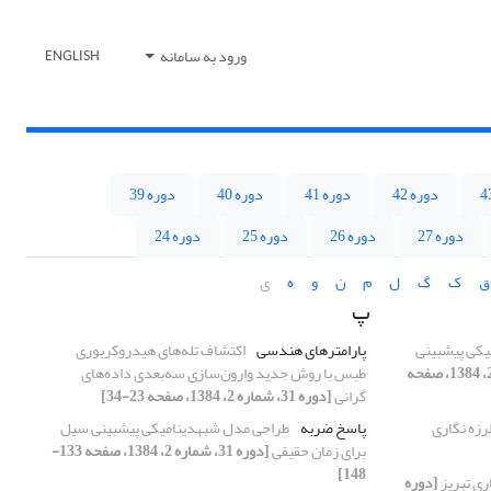
ورود به سامانه
ENGLISH
دوره 42
دوره 41
دوره 40
دوره 39
دوره 27
دوره 26
دوره 25
دوره 24
ق
ک
گ
ل
م
ن
و
ه
ی
پ
کی پیش‏بینی
پارامترهای هندسی
اکتشاف تله‌های هیدروکربوری
[دوره 31، شماره 2، 1384، صفحه
طبس با روش جدید وارون‌سازی سه‌بعدی داده‌های
گرانی
[دوره 31، شماره 2، 1384، صفحه 23-34]
رزه نگاری
پاسخ ضربه
طراحی مدل شبه‏دینامیکی پیش‏بینی سیل
برای زمان حقیقی
[دوره 31، شماره 2، 1384، صفحه 133-
148]
ری تبریز
[دوره