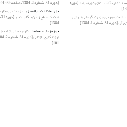
تفاده از نگاشت های دورهء بلند
[دوره
[دوره 31، شماره 2، 1384، صفحه 89-101]
حل معادله دیفرانسیل
حل عددی مدار م
مطالعهء موردی جزیرهء گرمایی تهران و
نزدیک سطح زمین با گام متغیر
ی آن
[دوره 31، شماره 1، 1384]
1384]
حوزة زمان- بسامد
لرزه‌نگاری بازتابی
101]