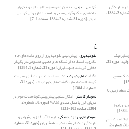
ابر و بارندگی
کواسی- نیوتن
تخمین عمق متوسط اجسام دو‌بعدی از
[دوره 31، شماره 2، 1384،
داده‌های میکروگرانی‌سنجی با استفاده از روش کواسی-
نیوتن
[دوره 31، شماره 2، 1384، صفحه 1-7]
ن
وسایزمیک
نفوذپذیری
پیش بینی نفوذپذیری از روی داده های چاه
ولایه
[دوره 31،
نگاری با استفاده از شبکه های عصبی مصنوعی در یکی از
مخازن کربناته جنوب ایران
[دوره 31، شماره 1، 1384]
زدیک سطح
نگاشت های دو رهء بلند
محاسبات سرعت فاز و سرعت
گروه با استفاده از نگاشت های دورهء بلند
[دوره 31،
شماره 1، 1384]
 سطح زمین با
نمودار کاستر
امکان‌سنجی پیش‌بینی کوتاه‌مدت موج در
دریای خزر با مدل عددی WAM
[دوره 31، شماره 2،
ی تهران و
1384، صفحه 103-131]
نمودارهای ترمودینامیکی
ارتباط آب قابل بارش ابر و
کوتاه‌مدت موج
بارندگی دیدبانی شده در منطقة تهران
[دوره 31، شماره
[دوره 31، شماره 2،
2، 1384، صفحه 13-21]