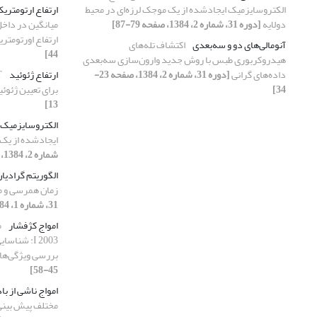
الکتروسایزمیک ایجادشده از یک موجک لرزه‌ای در محیط
ارتفاع ارتومتری
دولایه
[دوره 31، شماره 2، 1384، صفحه 79-87]
میانگین در داخ
ارتفاع اورتومتر
آنومالی‌های دو و سه‌بعدی
اکتشاف تله‌های
44]
هیدروکربوری طبس با روش جدید وارون‌سازی سه‌بعدی
داده‌های گرانی
[دوره 31، شماره 2، 1384، صفحه 23-
ارتفاع ژئوئید
34]
برای تعیین ژئوئ
13]
الکتروسایزمیک
ایجادشده از یک 
شماره 2، 1384، صفحه 79-87]
الگوریتم گرادیا
زمان همرسی و م
31، شماره 1، 1384]
امواج کژفشار
م
2003 I: شن
بررسی ویژگی‌های
45-58]
امواج ناشی از باد
مختلف پیش بینی 