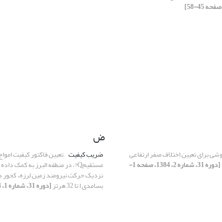
ض
شی برای تعیین اختلاف صفر ارتفاعی
ضریب کیفیت
تعیین فاکتور کیفیت اموا
[دوره 31، شماره 2، 1384، صفحه 1-
مستقیمQ?، در منطقه البرز به کمک داد
نزدیک حرکت نیرومند زمین لرزهء کجور 
بسامدی ا تا 32 هرتز
[دوره 31، شماره 1، 1384]