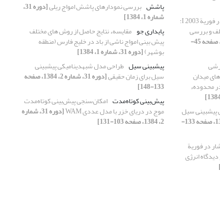
پاشش
بررسی نمودارهای پاشش امواج ریلی
[دوره 31،
شماره 1، 1384]
مطالعة بسته‌موج‌های کژفشار در فوریة 2003 I:
لف و بررسی
پایداری جو
مقایسهء نتایج حاصل از روش های مختلف
[دوره 31، شماره 2، 1384، صفحه 45-
پیش بینی امواج ناشی از باد در خلیج فارس (منطقه
بوشهر)
[دوره 31، شماره 1، 1384]
برشی
پیش‏بینی سیل
طراحی مدل شبه‏دینامیکی پیش‏بینی
ه های میدان
سیل برای زمان حقیقی
[دوره 31، شماره 2، 1384، صفحه
در محدودهء
133-148]
پیش‌بینی کوتاه‌مدت
امکان‌سنجی پیش‌بینی کوتاه‌مدت
 پیش‏بینی سیل
موج در دریای خزر با مدل عددی WAM
[دوره 31، شماره
[دوره 31، شماره 2، 1384، صفحه 133-
2، 1384، صفحه 103-131]
ار در فوریة