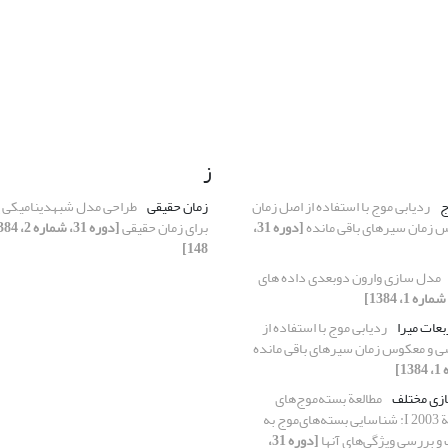
ز
ج
ردیابی موج با استفاده از اصل زمان
زمان حقیقی
طراحی مدل شبه‏دینامیکی 
زمان سیرهای باقی مانده
[دوره 31،
برای زمان حقیقی
148]
مدل سازی وارون دوبعدی داده های
عات میرا
ردیابی موج با استفاده از
 و معکوس زمان سیرهای باقی مانده
زی مختلف
مطالعة بسته‌موج‌های
کژفشار در فوریة 2003 I: شناسایی بسته‌های‌موج به
و بررسی ویژگی‌های آنها
[دوره 31،