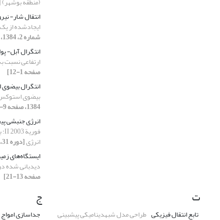
(منطقه بوشهر)
[د
انتقال شار- نیرو
ایجادشده از یک 
شماره 2، 1384، صفحه 79-87]
انتگرال آبل- پو
ارتفاعی نسبت به
صفحه 1-12]
انتگرال بیضوی
بیضوی استوکس ب
1384، صفحه 9-13]
انرژی جنبشی پی
فور
انرژی
[دوره 31، شماره 2، 1384، صفحه 59-78]
ایستگاه‌های زمی
دیدبانی شده در
صفحه 13-21]
ت
ج
تابع انتقال فیزیکی
طراحی مدل شبه‏دینامیکی پیش‏بینی
جداسازی امواج 