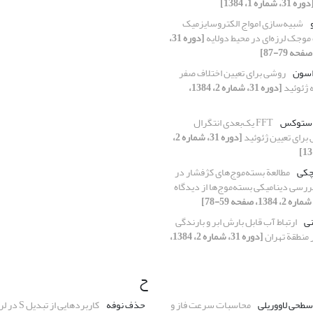
وره 31، شماره 1، 1384]
شبیه‌سازی امواج الکتروسایزمیک
موجک لرزه‌ای در محیط دولایه
[دوره 31،
اسون
روشی برای تعیین اختلاف صفر
 ژئوئید
[دوره 31، شماره 2، 1384،
 استوکس
FFT یک‌بعدی انتگرال
رای تعیین ژئوئید
[دوره 31، شماره 2،
چکی
مطالعة بسته‌موج‌های کژفشار در
یة 2003 II: بررسی دینامیکی بسته‌موج‌ها از دیدگاه
نی
ارتباط آب قابل بارش ابر و بارندگی
 منطقة تهران
[دوره 31، شماره 2، 1384،
ح
سطحی لاووریلی
محاسبات سرعت فاز و
حذف نوفه
کاربردهایی از تبدیل S در لرزه‌نگاری بازتابی