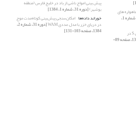
پیش بینی امواج ناشی از باد در خلیج فارس (منطقه
بوشهر)
[دوره 31، شماره 1، 1384]
اهواره های
[دوره 31، شماره 1،
خوراند داده‌ها
امکان‌سنجی پیش‌بینی کوتاه‌مدت موج
در دریای خزر با مدل عددی WAM
[دوره 31، شماره 2،
1384، صفحه 103-131]
کاربردهایی از تبدیل S در
[دوره 31، شماره 2، 1384، صفحه 89-