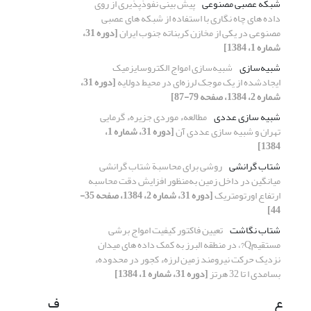
شبکه عصبی مصنوعی
پیش بینی نفوذپذیری از روی
داده های چاه نگاری با استفاده از شبکه های عصبی
مصنوعی در یکی از مخازن کربناته جنوب ایران
[دوره 31،
شماره 1، 1384]
شبیه‌سازی
شبیه‌سازی امواج الکتروسایزمیک
ایجادشده از یک موجک لرزه‌ای در محیط دولایه
[دوره 31،
شماره 2، 1384، صفحه 79-87]
شبیه سازی عددی
مطالعهء موردی جزیرهء گرمایی
تهران و شبیه سازی عددی آن
[دوره 31، شماره 1،
1384]
شتاب گرانشی
روشی برای محاسبة شتاب گرانشی
میانگین در داخل زمین به‌منظور افزایش دقت محاسبه
ارتفاع اورتومتریک
[دوره 31، شماره 2، 1384، صفحه 35-
44]
شتاب نگاشت
تعیین فاکتور کیفیت امواج برشی
مستقیمQ?، در منطقه البرز به کمک داده های میدان
نزدیک حرکت نیرومند زمین لرزهء کجور در محدودهء
بسامدی ا تا 32 هرتز
[دوره 31، شماره 1، 1384]
ع
ف