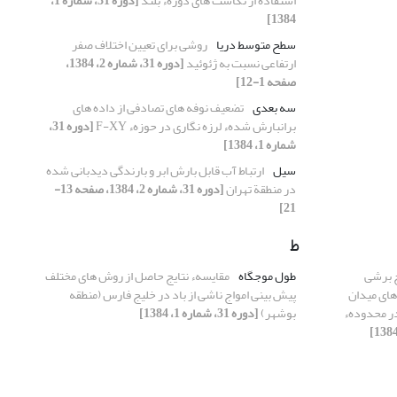
استفاده از نگاشت های دورهء بلند
[دوره 31، شماره 1،
1384]
سطح متوسط دریا
روشی برای تعیین اختلاف صفر
ارتفاعی نسبت به ژئوئید
[دوره 31، شماره 2، 1384،
صفحه 1-12]
سه بعدی
تضعیف نوفه های تصادفی از داده های
برانبارش شدهء لرزه نگاری در حوزهء F-XY
[دوره 31،
شماره 1، 1384]
سیل
ارتباط آب قابل بارش ابر و بارندگی دیدبانی شده
در منطقة تهران
[دوره 31، شماره 2، 1384، صفحه 13-
21]
ط
ج برشی
طول موجگاه
مقایسهء نتایج حاصل از روش های مختلف
ه های میدان
پیش بینی امواج ناشی از باد در خلیج فارس (منطقه
در محدودهء
بوشهر)
[دوره 31، شماره 1، 1384]