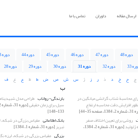
ارسال مقاله
داوران
تماس با ما
دوره 48
دوره 47
دوره 46
دوره 45
دوره 44
دوره 43
ره 33
دوره 32
دوره 31
دوره 30
دوره 29
دوره 28
چ
ح
خ
د
ذ
ر
ز
ژ
س
ش
ص
ض
ط
ظ
ع
غ
ف
ب
ای محاسبة شتاب گرانشی میانگین در
بارندگی- رواناب
طراحی مدل شبه‏دینامی
ظور افزایش دقت محاسبه ارتفاع
سیل برای زمان حقیقی
13، صفحه 35-44]
133-148]
ک
روشی برای تعیین اختلاف صفر
بانک اطلاعاتی
مقیاس بزرگی در شبکهء ل
 ژئوئید
[دوره 31، شماره 2، 1384،
تبریز
[دوره 31، شماره 1، 1384]
بزرگی
مقیاس بزرگی در شبکهء لرزه نگا