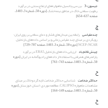
جیسون-3
بررسی پتانسیل ماهواره‌های ارتفاع‌سنجی در برآورد
رطوبت سطحی خاک در مناطق نیمه‌خشک
[دوره 50، شماره 3، 1403،
صفحه 637-654]
چ
چندمقیاسی
رابطه بین میدان‌های فشار و دمای سطحی بر روی ایران:
رویکردی بر مبنای چند مقیاس زمانی و بر اساس داده‌های بازتحلیل
NCEP/NCAR
[دوره 50، شماره 3، 1403، صفحه 707-729]
چینش قائم باد
ارزیابی داده‌های بازتحلیل ERA5 در برآورد
پارامترهای همرفتی با استفاده از داده‌های رادیوگمانه در ایران
[دوره
50، شماره 3، 1403، صفحه 743-761]
ح
حداکثر ضخامت
شناسایی حداکثر ضخامت لایه گردوخاک بر مبنای
مشاهدات ماهواره CALIPSO، مطالعه موردی: استان خوزستان
[دوره
50، شماره 1، 1403، صفحه 149-164]
خ