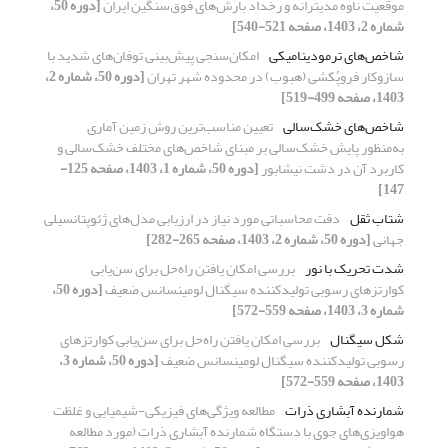
موقعیت ناوه مدیترانه و رخداد بارش‌های فوق‌سنگین ایران
[دوره 50،
شماره 2، 1403، صفحه 521-540]
شاخص‌های ترمودینامیکی
امکان‌سنجی پیش‌بینی توفان‌های شدید با
سازوکار فروپُکشی (هبوب) در محدوده شهر تهران
[دوره 50، شماره 2،
1403، صفحه 499-519]
شاخص‌های خشک‌سالی
تعیین مناسب‌ترین روش زمین آماری
به‌منظور پایش خشک‌سالی بر مبنای شاخص‌های مختلف خشک‌سالی و
کاربرد آن در دشت نیشابور
[دوره 50، شماره 1، 1403، صفحه 125-
147]
شتاب ثقل
دقت محاسباتی مورد نیاز در ارزیابی مدل‌های ژئوپتانسیلی
جهانی
[دوره 50، شماره 2، 1403، صفحه 265-282]
شدت تحریک با نور
بررسی امکان یافتن راه‌حل برای سن‌یابی
کوارتزهای رسوبی تولیدکننده سیگنال لومینسانس ضعیف
[دوره 50،
شماره 3، 1403، صفحه 559-572]
شکل سیگنال
بررسی امکان یافتن راه‌حل برای سن‌یابی کوارتزهای
رسوبی تولیدکننده سیگنال لومینسانس ضعیف
[دوره 50، شماره 3،
1403، صفحه 559-572]
شمارنده آبشاری ذرات
مطالعه ویژگی‌های فیزیکی-شیمیایی و غلظت
هواویزی‌های جوی با دستگاه شمارنده آبشاری ذرات (مورد مطالعه