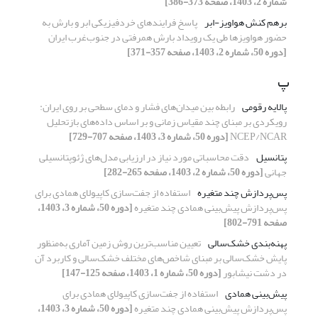
شماره 2، 1403، صفحه 373-386]
برهم کنش هواویز-ابر
پاسخ فرایندهای خردفیزیکی ابر و بارش به
حضور هواویزها طی یک رویداد بارش همرفتی در جنوب‌غرب ایران
[دوره 50، شماره 2، 1403، صفحه 357-371]
پ
پالایه رقومی
رابطه بین میدان‌های فشار و دمای سطحی بر روی ایران:
رویکردی بر مبنای چند مقیاس زمانی و بر اساس داده‌های بازتحلیل
NCEP/NCAR
[دوره 50، شماره 3، 1403، صفحه 707-729]
پتانسیل
دقت محاسباتی مورد نیاز در ارزیابی مدل‌های ژئوپتانسیلی
جهانی
[دوره 50، شماره 2، 1403، صفحه 265-282]
پس‌پردازش چند متغیره
استفاده از جفت‌سازی کاپیولای همادی برای
پس‌پردازش پیش‌بینی همادی چند متغیره
[دوره 50، شماره 3، 1403،
صفحه 791-802]
پهنه‌بندی خشک‌سالی
تعیین مناسب‌ترین روش زمین آماری به‌منظور
پایش خشک‌سالی بر مبنای شاخص‌های مختلف خشک‌سالی و کاربرد آن
در دشت نیشابور
[دوره 50، شماره 1، 1403، صفحه 125-147]
پیش‌بینی همادی
استفاده از جفت‌سازی کاپیولای همادی برای
پس‌پردازش پیش‌بینی همادی چند متغیره
[دوره 50، شماره 3، 1403،