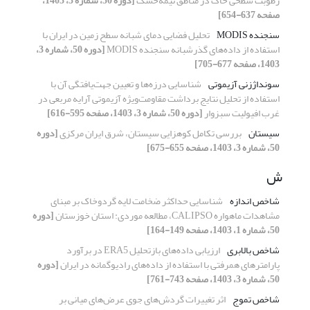
رطوبت سطحی خاک در مناطق نیمه‌خشک
[دوره 50، شماره 3، 1403،
صفحه 637-654]
سنجنده MODIS
تحلیل فضایی دمای ‌شبانه سطح زمین در ایران با
استفاده از داده‌‌های گذر‌شبانه سنجنده MODIS
[دوره 50، شماره 3،
1403، صفحه 677-705]
سونداژزنی آزیموتی
شناسایی درزه‌ها و تعیین جهت‌یافتگی آن با
استفاده از تحلیل نتایج برداشت مقاومت‌ویژه آزیموتی آرایه مربعی در
غرب افیولیت سبزوار
[دوره 50، شماره 3، 1403، صفحه 595-616]
سیستان
بررسی تکامل کوهزایی سیستان، شرق ایران مرکزی
[دوره
50، شماره 3، 1403، صفحه 655-675]
ش
شاخص اندازه
شناسایی حداکثر ضخامت لایه گردوخاک بر مبنای
مشاهدات ماهواره CALIPSO، مطالعه موردی: استان خوزستان
[دوره
50، شماره 1، 1403، صفحه 149-164]
شاخص بالابری
ارزیابی داده‌های بازتحلیل ERA5 در برآورد
پارامترهای همرفتی با استفاده از داده‌های رادیوگمانه در ایران
[دوره
50، شماره 3، 1403، صفحه 743-761]
شاخص تموج
اثر تغییرات گردش‌های جوی عرض‌های میانی بر