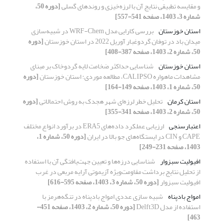
و مقایسه تطبیقی نتایج آن با لرزه‌خیزی و روندهای گسلی
[دوره 50،
شماره 3، 1403، صفحه 541-557]
استان خوزستان
بررسی کارایی مدل WRF-Chem در شبیه‌سازی
میدان باد در توفان گردوغبار آوریل 2022 در استان خوزستان
[دوره
50، شماره 2، 1403، صفحه 387-408]
استان خوزستان
شناسایی حداکثر ضخامت لایه گردوخاک بر مبنای
مشاهدات ماهواره CALIPSO، مطالعه موردی: استان خوزستان
[دوره
50، شماره 1، 1403، صفحه 149-164]
استان کرمان
تحلیل خطر لرزه‌ای شهر هجدک به روش احتمالاتی
[دوره
50، شماره 2، 1403، صفحه 341-355]
اعتبارسنجی
ارزیابی عملکرد داده‌های ERA5 در برآورد انواع مختلف
CAPE و CIN در ایستگاه‌های جو بالا در ایران
[دوره 50، شماره 1،
1403، صفحه 231-249]
افیولیت سبزوار
شناسایی درزه‌ها و تعیین جهت‌یافتگی آن با استفاده
از تحلیل نتایج برداشت مقاومت‌ویژه آزیموتی آرایه مربعی در غرب
افیولیت سبزوار
[دوره 50، شماره 3، 1403، صفحه 595-616]
امواج بادپناه
شبیه‏ سازی عددی امواج بادپناه در تنگه‌هرمز با
استفاده از مدل Delft3D
[دوره 50، شماره 2، 1403، صفحه 451-
463]