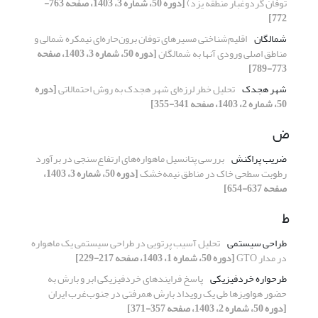
توفان گردوغبار منطقه یزد)
[دوره 50، شماره 3، 1403، صفحه 763-
772]
شمالگان
اقلیم‌شناختی مسیرهای توفان برون‌حاره‌ای نیمکره شمالی و
مناطق اصلی ورودی آنها به شمالگان
[دوره 50، شماره 3، 1403، صفحه
773-789]
شهر هجدک
تحلیل خطر لرزه‌ای شهر هجدک به روش احتمالاتی
[دوره
50، شماره 2، 1403، صفحه 341-355]
ض
ضریب پراکنش
بررسی پتانسیل ماهواره‌های ارتفاع‌سنجی در برآورد
رطوبت سطحی خاک در مناطق نیمه‌خشک
[دوره 50، شماره 3، 1403،
صفحه 637-654]
ط
طراحی سیستمی
تحلیل آسیب پرتویی در طراحی سیستمی یک ماهواره
در مدار GTO
[دوره 50، شماره 1، 1403، صفحه 217-229]
طرحواره خردفیزیکی
پاسخ فرایندهای خردفیزیکی ابر و بارش به
حضور هواویزها طی یک رویداد بارش همرفتی در جنوب‌غرب ایران
[دوره 50، شماره 2، 1403، صفحه 357-371]