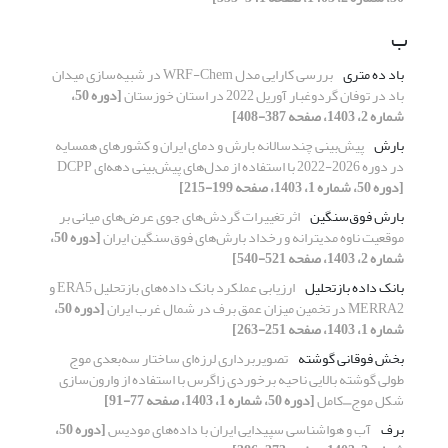
ب
باد ده متری
بررسی کارایی مدل WRF-Chem در شبیه‌سازی میدان
باد در توفان گردوغبار آوریل 2022 در استان خوزستان
[دوره 50،
شماره 2، 1403، صفحه 387-408]
بارش
پیش‌بینی چندسالانه بارش و دمای ایران و کشورهای همسایه
در دوره 2026-2022 با استفاده از مدل‌های پیش‌بینی دهه‌ای DCPP
[دوره 50، شماره 1، 1403، صفحه 199-215]
بارش فوق‌سنگین
اثر تغییرات گردش‌های جوی عرض‌های میانی بر
موقعیت ناوه مدیترانه و رخداد بارش‌های فوق‌سنگین ایران
[دوره 50،
شماره 2، 1403، صفحه 521-540]
بانک داده بازتحلیل
ارزیابی عملکرد بانک داده‌های بازتحلیل ERA5 و
MERRA2 در تخمین میزان عمق برف در شمال غرب ایران
[دوره 50،
شماره 1، 1403، صفحه 251-263]
بخش فوقانی گوشته
تصویربرداری لرزه‌ای ساختار سه‌بعدی موج
طولی گوشته بالایی ناحیه برخوردی زاگرس با استفاده از وارون‌سازی
شکل موج⎽کامل
[دوره 50، شماره 1، 1403، صفحه 77-91]
برف
آب و هواشناسی سپیدایی ایران با داده‌های مودیس
[دوره 50،