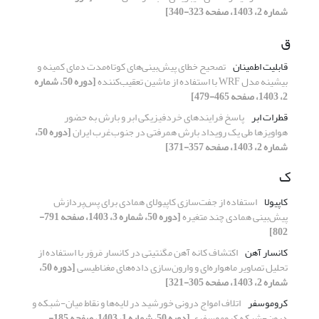
شماره 2، 1403، صفحه 323-340]
ق
قابلیت اطمینان
تصحیح خطای پیش‌بینی‌های کوتاه‌مدت دمای کمینه و
بیشینه مدل WRF با استفاده از ماشین تعقیب‌کننده
[دوره 50، شماره
2، 1403، صفحه 465-479]
قطرات ابر
پاسخ فرایندهای خردفیزیکی ابر و بارش به حضور
هواویزها طی یک رویداد بارش همرفتی در جنوب‌غرب ایران
[دوره 50،
شماره 2، 1403، صفحه 357-371]
ک
کاپیولا
استفاده از جفت‌سازی کاپیولای همادی برای پس‌پردازش
پیش‌بینی همادی چند متغیره
[دوره 50، شماره 3، 1403، صفحه 791-
802]
کانسار آهن
اکتشاف کانه آهن مگنتیتی در کانسار مَروَر با استفاده از
تحلیل تصاویر ماهواره‌ای و وارون‌سازی داده‌های مغناطیسی
[دوره 50،
شماره 2، 1403، صفحه 305-321]
کروموسفر
اتلاف امواج درونی خورشید در لایه‌ها و نقاط میان-شبکه و
درون-شبکه کروموسفری
[دوره 50، شماره 1، 1403، صفحه 185-