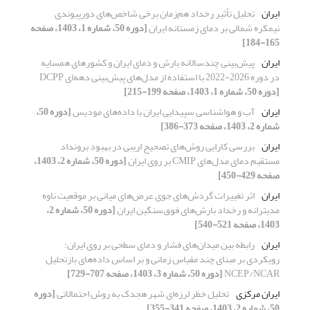
ایران
تحلیل تأثیر رخداد هم‌زمان برخی شاخص‌های دورپیوندی
نیمکره شمالی بر دمای زمستانه ایران
[دوره 50، شماره 1، 1403، صفحه
165-184]
ایران
پیش‌بینی چندسالانه بارش و دمای ایران و کشورهای همسایه
در دوره 2026-2022 با استفاده از مدل‌های پیش‌بینی دهه‌ای DCPP
[دوره 50، شماره 1، 1403، صفحه 199-215]
ایران
آب و هواشناسی سپیدایی ایران با داده‌های مودیس
[دوره 50،
شماره 2، 1403، صفحه 373-386]
ایران
بررسی کارایی روش‌های تصحیح اریبی در بهبود برونداد
مستقیم دمای مدل‌های CMIP بر روی ایران
[دوره 50، شماره 2، 1403،
صفحه 429-450]
ایران
اثر تغییرات گردش‌های جوی عرض‌های میانی بر موقعیت ناوه
مدیترانه و رخداد بارش‌های فوق‌سنگین ایران
[دوره 50، شماره 2،
1403، صفحه 521-540]
ایران
رابطه بین میدان‌های فشار و دمای سطحی بر روی ایران:
رویکردی بر مبنای چند مقیاس زمانی و بر اساس داده‌های بازتحلیل
NCEP/NCAR
[دوره 50، شماره 3، 1403، صفحه 707-729]
ایران مرکزی
تحلیل خطر لرزه‌ای شهر هجدک به روش احتمالاتی
[دوره
50، شماره 2، 1403، صفحه 341-355]