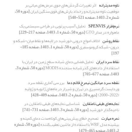
ناوه مدیترانه
اثر تغییرات گردش‌های جوی عرض‌های میانی بر
موقعیت ناوه مدیترانه و رخداد بارش‌های فوق‌سنگین ایران
[دوره 50،
شماره 2، 1403، صفحه 521-540]
نرم‌افزار SPENVIS
تحلیل آسیب پرتویی در طراحی سیستمی یک
ماهواره در مدار GTO
[دوره 50، شماره 1، 1403، صفحه 217-229]
نقاط روشن
اتلاف امواج درونی خورشید در لایه‌ها و نقاط میان-شبکه و
درون-شبکه کروموسفری
[دوره 50، شماره 1، 1403، صفحه 185-
197]
نقاط سرد ایران
تحلیل فضایی دمای ‌شبانه سطح زمین در ایران با
استفاده از داده‌‌های گذر‌شبانه سنجنده MODIS
[دوره 50، شماره 3،
1403، صفحه 677-705]
نقطه سرد میانگین نیمرخ قائم دما
بررسی آماری نقطه سرد
وردایست گرمسیری در تهران و شیراز در ماه‌های ژانویه و ژوئیه
(2022-2000)
[دوره 50، شماره 2، 1403، صفحه 409-428]
نمایه‌های طیفی نامتقارن
شناسایی نمایه‌های طیفی نامتقارن در
ناحیه‌گذار خورشید
[دوره 50، شماره 3، 1403، صفحه 731-741]
نمره مهارت
تصحیح خطای پیش‌بینی‌های کوتاه‌مدت دمای کمینه و
بیشینه مدل WRF با استفاده از ماشین تعقیب‌کننده
[دوره 50، شماره
2، 1403، صفحه 465-479]