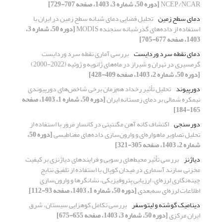
NCEP/NCAR
[دوره 50، شماره 3، 1403، صفحه 707-729]
دمای سطح زمین
تحلیل فضایی دمای ‌شبانه سطح زمین در ایران با
استفاده از داده‌‌های گذر‌شبانه سنجنده MODIS
[دوره 50، شماره 3،
1403، صفحه 677-705]
دمای نقطه سرد وردایست
بررسی آماری نقطه سرد وردایست
گرمسیری در تهران و شیراز در ماه‌های ژانویه و ژوئیه (2022-2000)
[دوره 50، شماره 2، 1403، صفحه 409-428]
دورپیوند
تحلیل تأثیر رخداد هم‌زمان برخی شاخص‌های دورپیوندی
نیمکره شمالی بر دمای زمستانه ایران
[دوره 50، شماره 1، 1403، صفحه
165-184]
دورسنجی
اکتشاف کانه آهن مگنتیتی در کانسار مَروَر با استفاده از
تحلیل تصاویر ماهواره‌ای و وارون‌سازی داده‌های مغناطیسی
[دوره 50،
شماره 2، 1403، صفحه 305-321]
دیاژنز
بررسی تأثیر محیط‌های رسوبی و فرایندهای دیاژنزی بر کیفیت
مخزنی سازند آسماری در میدان کوپال با استفاده از تلفیق نتایج
چینه‌نگاری لرزه‌ای، ارزیابی پتروفیزیکی، نشانگرها و وارون‌سازی
اطلاعات لرزه‌ای سه‌بعدی
[دوره 50، شماره 1، 1403، صفحه 93-112]
دینامیک گوشته و لیتوسفر
بررسی تکامل کوهزایی سیستان، شرق
ایران مرکزی
[دوره 50، شماره 3، 1403، صفحه 655-675]