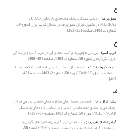
ع
عمق برف
ارزیابی عملکرد بانک داده‌های بازتحلیل ERA5 و
MERRA2 در تخمین میزان عمق برف در شمال غرب ایران
[دوره 50،
شماره 1، 1403، صفحه 251-263]
غ
غرب آسیا
بررسی هواویزها و آستانه‌های آن در غرب آسیا و ارتباط آن
با پوشش‌گیاهی
[دوره 50، شماره 2، 1403، صفحه 481-498]
غیرهیدرواستاتیک
شبیه‏ سازی عددی امواج بادپناه در تنگه‌هرمز با
استفاده از مدل Delft3D
[دوره 50، شماره 2، 1403، صفحه 451-
463]
ف
فشار تراز دریا
رابطه بین میدان‌های فشار و دمای سطحی بر روی ایران:
رویکردی بر مبنای چند مقیاس زمانی و بر اساس داده‌های بازتحلیل
NCEP/NCAR
[دوره 50، شماره 3، 1403، صفحه 707-729]
فیلتر انحنای هیبریدی
تشخیص مرز افقی بی‌هنجاری‌ها‌ی گرانی با
استفاده از فیلتر انحنای هیبریدی مثبت و منفی (PNH)
[دوره 50،