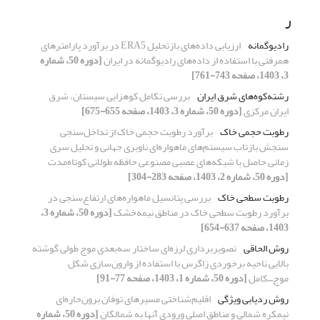
ر
رادیوگمانه
ارزیابی داده‌های بازتحلیل ERA5 در برآورد پارامترهای
همرفتی با استفاده از داده‌های رادیوگمانه در ایران
[دوره 50، شماره
3، 1403، صفحه 743-761]
رشته‌کوه‌های شرق ایران
بررسی تکامل کوهزایی سیستان، شرق
ایران مرکزی
[دوره 50، شماره 3، 1403، صفحه 655-675]
رطوبت حجمی خاک
برآورد رطوبت حجمی خاک از تداخل‌سنجی
سنجش بازتاب سیستم‌های ماهواره‌ای ناوبری جهانی و تحلیل سری
زمانی حاصل با شبکه‌های عصبی مصنوعی حافظه طولانی کوتاه‌مدت
[دوره 50، شماره 2، 1403، صفحه 283-304]
رطوبت سطحی خاک
بررسی پتانسیل ماهواره‌های ارتفاع‌سنجی در
برآورد رطوبت سطحی خاک در مناطق نیمه‌خشک
[دوره 50، شماره 3،
1403، صفحه 637-654]
روش الحاقی
تصویربرداری لرزه‌ای ساختار سه‌بعدی موج طولی گوشته
بالایی ناحیه برخوردی زاگرس با استفاده از وارون‌سازی شکل
موج⎽کامل
[دوره 50، شماره 1، 1403، صفحه 77-91]
روش ردیابی ویژگی
اقلیم‌شناختی مسیرهای توفان برون‌حاره‌ای
نیمکره شمالی و مناطق اصلی ورودی آنها به شمالگان
[دوره 50، شماره