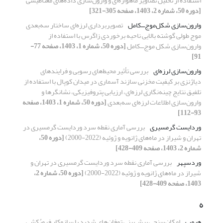
استفاده از تحلیل تصاویر ماهواره‌ای و وارون‌سازی داده‌های مغناطیسی
[دوره 50، شماره 2، 1403، صفحه 305-321]
وارون‌سازی شکل‌موج⎽کامل
تصویربرداری لرزه‌ای ساختار سه‌بعدی
موج طولی گوشته بالایی ناحیه برخوردی زاگرس با استفاده از
وارون‌سازی شکل موج⎽کامل
[دوره 50، شماره 1، 1403، صفحه 77-
91]
وارون‌سازی لرزه‌ای
بررسی تأثیر محیط‌های رسوبی و فرایندهای
دیاژنزی بر کیفیت مخزنی سازند آسماری در میدان کوپال با استفاده از
تلفیق نتایج چینه‌نگاری لرزه‌ای، ارزیابی پتروفیزیکی، نشانگرها و
وارون‌سازی اطلاعات لرزه‌ای سه‌بعدی
[دوره 50، شماره 1، 1403، صفحه
93-112]
وردایست گرمسیری
بررسی آماری نقطه سرد وردایست گرمسیری در
تهران و شیراز در ماه‌های ژانویه و ژوئیه (2022-2000)
[دوره 50،
شماره 2، 1403، صفحه 409-428]
وردسپهر
بررسی آماری نقطه سرد وردایست گرمسیری در تهران و
شیراز در ماه‌های ژانویه و ژوئیه (2022-2000)
[دوره 50، شماره 2،
1403، صفحه 409-428]
ه
هبوب
امکان‌سنجی پیش‌بینی توفان‌های شدید با سازوکار فروپُکشی