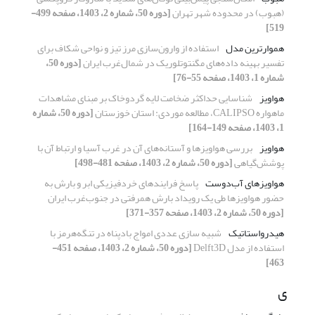
(هبوب) در محدوده شهر تهران
[دوره 50، شماره 2، 1403، صفحه 499-
519]
هموارترین مدل
استفاده از وارون‌سازی مرز تیز و نواحی شکاف برای
تفسیر بهینه داد‌ه‌های مگنتوتلوریک در شمال‌غرب ایران
[دوره 50،
شماره 1، 1403، صفحه 55-76]
هواویز
شناسایی حداکثر ضخامت لایه گردوخاک بر مبنای مشاهدات
ماهواره CALIPSO، مطالعه موردی: استان خوزستان
[دوره 50، شماره
1، 1403، صفحه 149-164]
هواویز
بررسی هواویزها و آستانه‌های آن در غرب آسیا و ارتباط آن با
پوشش‌گیاهی
[دوره 50، شماره 2، 1403، صفحه 481-498]
هواویزهای آب‌دوست
پاسخ فرایندهای خردفیزیکی ابر و بارش به
حضور هواویزها طی یک رویداد بارش همرفتی در جنوب‌غرب ایران
[دوره 50، شماره 2، 1403، صفحه 357-371]
هیدرواستاتیک
شبیه‏ سازی عددی امواج بادپناه در تنگه‌هرمز با
استفاده از مدل Delft3D
[دوره 50، شماره 2، 1403، صفحه 451-
463]
ی