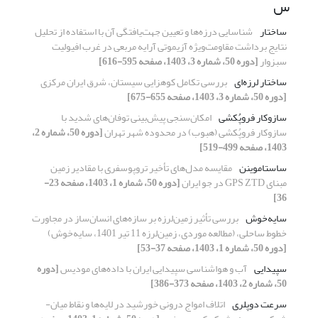
س
ساختار
شناسایی درزه‌ها و تعیین جهت‌یافتگی آن با استفاده از تحلیل
نتایج برداشت مقاومت‌ویژه آزیموتی آرایه مربعی در غرب افیولیت
سبزوار
[دوره 50، شماره 3، 1403، صفحه 595-616]
ساختار لرزه‌ای
بررسی تکامل کوهزایی سیستان، شرق ایران مرکزی
[دوره 50، شماره 3، 1403، صفحه 655-675]
سازوکار فروپُکشی
امکان‌سنجی پیش‌بینی توفان‌های شدید با
سازوکار فروپُکشی (هبوب) در محدوده شهر تهران
[دوره 50، شماره 2،
1403، صفحه 499-519]
ساستاموینن
مقایسه مدل‌های تأخیر تروپوسفری با مقادیر زمین
مبنای GPS ZTD در جو ایران
[دوره 50، شماره 1، 1403، صفحه 23-
36]
سایه‌خوش
بررسی تأثیر زمین‌لرزه بر سازه‌های انسان‌ساز در مجاورت
خطوط ساحلی، (مطالعه موردی، زمین‌لرزه 11 تیر 1401، سایه‌خوش)
[دوره 50، شماره 1، 1403، صفحه 37-53]
سپیدایی
آب و هواشناسی سپیدایی ایران با داده‌های مودیس
[دوره
50، شماره 2، 1403، صفحه 373-386]
سرعت دوپلری
اتلاف امواج درونی خورشید در لایه‌ها و نقاط میان-