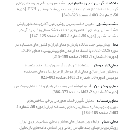
داده‌های گرانی زمینی و ماهواره‌ای
تشخیص مرز افقی بی‌هنجاری‌ها‌ی
گرانی با استفاده از فیلتر انحنای هیبریدی مثبت و منفی (PNH)
[دوره
50، شماره 2، 1403، صفحه 323-340]
دشت نیشابور
تعیین مناسب‌ترین روش زمین آماری به‌منظور پایش
خشک‌سالی بر مبنای شاخص‌های مختلف خشک‌سالی و کاربرد آن در
دشت نیشابور
[دوره 50، شماره 1، 1403، صفحه 125-147]
دما
پیش‌بینی چندسالانه بارش و دمای ایران و کشورهای همسایه در
دوره 2026-2022 با استفاده از مدل‌های پیش‌بینی دهه‌ای DCPP
[دوره 50، شماره 1، 1403، صفحه 199-215]
دمای تراز دو متر
استفاده از روش رگرسیون خطی چند متغیره
به‌منظور مدل‌سازی دمای تراز دو متر از طریق داده‌های سنجنده
مودیس
[دوره 50، شماره 3، 1403، صفحه 803-821]
دمای رویه زمین
آب و هواشناسی سپیدایی ایران با داده‌های مودیس
[دوره 50، شماره 2، 1403، صفحه 373-386]
دمای زمستانه
تحلیل تأثیر رخداد هم‌زمان برخی شاخص‌های
دورپیوندی نیمکره شمالی بر دمای زمستانه ایران
[دوره 50، شماره 1،
1403، صفحه 165-184]
دمای سطح
رابطه بین میدان‌های فشار و دمای سطحی بر روی ایران:
رویکردی بر مبنای چند مقیاس زمانی و بر اساس داده‌های بازتحلیل