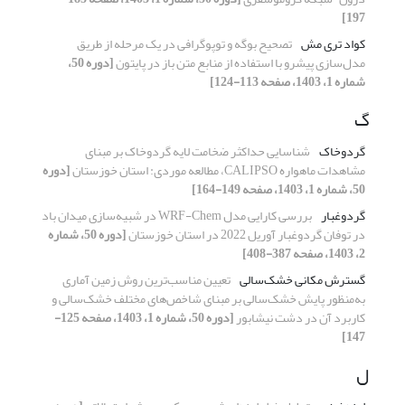
197]
کواد تری مش
تصحیح بوگه و توپوگرافی در یک مرحله از طریق
مدل‌سازی پیشرو با استفاده از منابع متن باز در پایتون
[دوره 50،
شماره 1، 1403، صفحه 113-124]
گ
گردوخاک
شناسایی حداکثر ضخامت لایه گردوخاک بر مبنای
مشاهدات ماهواره CALIPSO، مطالعه موردی: استان خوزستان
[دوره
50، شماره 1، 1403، صفحه 149-164]
گردوغبار
بررسی کارایی مدل WRF-Chem در شبیه‌سازی میدان باد
در توفان گردوغبار آوریل 2022 در استان خوزستان
[دوره 50، شماره
2، 1403، صفحه 387-408]
گسترش مکانی خشک‌سالی
تعیین مناسب‌ترین روش زمین آماری
به‌منظور پایش خشک‌سالی بر مبنای شاخص‌های مختلف خشک‌سالی و
کاربرد آن در دشت نیشابور
[دوره 50، شماره 1، 1403، صفحه 125-
147]
ل