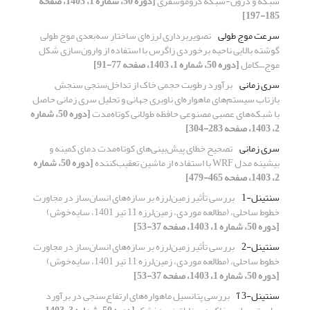
شبکه و درون-شبکه کروموسفری
[دوره 50، شماره 1، 1403، صفحه
185-197]
سرعت موج طولی
تصویربرداری لرزه‌ای ساختار سه‌بعدی موج طولی
گوشته بالایی ناحیه برخوردی زاگرس با استفاده از وارون‌سازی شکل
موج⎽کامل
[دوره 50، شماره 1، 1403، صفحه 77-91]
سری زمانی
برآورد رطوبت حجمی خاک از تداخل‌سنجی سنجش
بازتاب سیستم‌های ماهواره‌ای ناوبری جهانی و تحلیل سری زمانی حاصل
با شبکه‌های عصبی مصنوعی حافظه طولانی کوتاه‌مدت
[دوره 50، شماره
2، 1403، صفحه 283-304]
سری زمانی
تصحیح خطای پیش‌بینی‌های کوتاه‌مدت دمای کمینه و
بیشینه مدل WRF با استفاده از ماشین تعقیب‌کننده
[دوره 50، شماره
2، 1403، صفحه 465-479]
سنتینل-1
بررسی تأثیر زمین‌لرزه بر سازه‌های انسان‌ساز در مجاورت
خطوط ساحلی، (مطالعه موردی، زمین‌لرزه 11 تیر 1401، سایه‌خوش)
[دوره 50، شماره 1، 1403، صفحه 37-53]
سنتینل-2
بررسی تأثیر زمین‌لرزه بر سازه‌های انسان‌ساز در مجاورت
خطوط ساحلی، (مطالعه موردی، زمین‌لرزه 11 تیر 1401، سایه‌خوش)
[دوره 50، شماره 1، 1403، صفحه 37-53]
سنتینل-3 آ
بررسی پتانسیل ماهواره‌های ارتفاع‌سنجی در برآورد