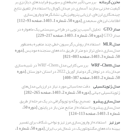
مخزن کربناته
بررسی تأثیر محیط‌های رسوبی و فرایندهای دیاژنزی بر
کیفیت مخزنی سازند آسماری در میدان کوپال با استفاده از تلفیق نتایج
چینه‌نگاری لرزه‌ای، ارزیابی پتروفیزیکی، نشانگرها و وارون‌سازی
اطلاعات لرزه‌ای سه‌بعدی
[دوره 50، شماره 1، 1403، صفحه 93-112]
مدار GTO
تحلیل آسیب پرتویی در طراحی سیستمی یک ماهواره در
مدار GTO
[دوره 50، شماره 1، 1403، صفحه 217-229]
مدل MLR
استفاده از روش رگرسیون خطی چند متغیره به‌منظور
مدل‌سازی دمای تراز دو متر از طریق داده‌های سنجنده مودیس
[دوره
50، شماره 3، 1403، صفحه 803-821]
مدل WRF-Chem
بررسی کارایی مدل WRF-Chem در شبیه‌سازی
میدان باد در توفان گردوغبار آوریل 2022 در استان خوزستان
[دوره
50، شماره 2، 1403، صفحه 387-408]
مدل ژئوپتانسیلی
دقت محاسباتی مورد نیاز در ارزیابی مدل‌های
ژئوپتانسیلی جهانی
[دوره 50، شماره 2، 1403، صفحه 265-282]
مدل‌سازی پیشرو
تصحیح بوگه و توپوگرافی در یک مرحله از طریق
مدل‌سازی پیشرو با استفاده از منابع متن باز در پایتون
[دوره 50،
شماره 1، 1403، صفحه 113-124]
مرز تیز
استفاده از وارون‌سازی مرز تیز و نواحی شکاف برای تفسیر
بهینه داد‌ه‌های مگنتوتلوریک در شمال‌غرب ایران
[دوره 50، شماره 1،