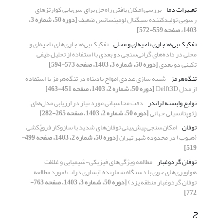
تغییرات دما
بررسی امکان یافتن راه‌حل برای سن‌یابی کوارتزهای
رسوبی تولیدکننده سیگنال لومینسانس ضعیف
[دوره 50، شماره 3،
1403، صفحه 559-572]
تفکیک بی‌هنجاری ناحیه‌ای و محلی
تفکیک بی‌هنجاری‌های ناحیه‌‌‌ای و
محلی در داده‌های گرانی‌سنجی دو بعدی با استفاده از تحلیل طیفی
تکینی دو بعدی
[دوره 50، شماره 3، 1403، صفحه 573-594]
تنگه‌هرمز
شبیه‏ سازی عددی امواج بادپناه در تنگه‌هرمز با استفاده
از مدل Delft3D
[دوره 50، شماره 2، 1403، صفحه 451-463]
توابع وابسته لژاندر
دقت محاسباتی مورد نیاز در ارزیابی مدل‌های
ژئوپتانسیلی جهانی
[دوره 50، شماره 2، 1403، صفحه 265-282]
توفان
امکان‌سنجی پیش‌بینی توفان‌های شدید با سازوکار فروپُکشی
(هبوب) در محدوده شهر تهران
[دوره 50، شماره 2، 1403، صفحه 499-
519]
توفان گردوغبار
مطالعه ویژگی‌های فیزیکی-شیمیایی و غلظت
هواویزی‌های جوی با دستگاه شمارنده آبشاری ذرات (مورد مطالعه
توفان گردوغبار منطقه یزد)
[دوره 50، شماره 3، 1403، صفحه 763-
772]
ج