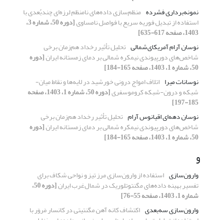
نمونه‌برداری فشرده
منظم‌سازی داده‌های نامنظم لرزه‌ای چند‌بُعدی با
استفاده از تبدیل فوریه سریع با فواصل نامساوی
[دوره 50، شماره 3،
1403، صفحه 617-635]
نوسان آرام آمریکای‌شمالی
تحلیل تأثیر رخداد هم‌زمان برخی
شاخص‌های دورپیوندی نیمکره شمالی بر دمای زمستانه ایران
[دوره
50، شماره 1، 1403، صفحه 165-184]
نوسانات میرا
اتلاف امواج درونی خورشید در لایه‌ها و نقاط میان-
شبکه و درون-شبکه کروموسفری
[دوره 50، شماره 1، 1403، صفحه
185-197]
نوسان دهه‌ای اقیانوس آرام
تحلیل تأثیر رخداد هم‌زمان برخی
شاخص‌های دورپیوندی نیمکره شمالی بر دمای زمستانه ایران
[دوره
50، شماره 1، 1403، صفحه 165-184]
و
وارون‌سازی
استفاده از وارون‌سازی مرز تیز و نواحی شکاف برای
تفسیر بهینه داد‌ه‌های مگنتوتلوریک در شمال‌غرب ایران
[دوره 50،
شماره 1، 1403، صفحه 55-76]
وارون‌سازی سه‌بعدی
اکتشاف کانه آهن مگنتیتی در کانسار مَروَر با