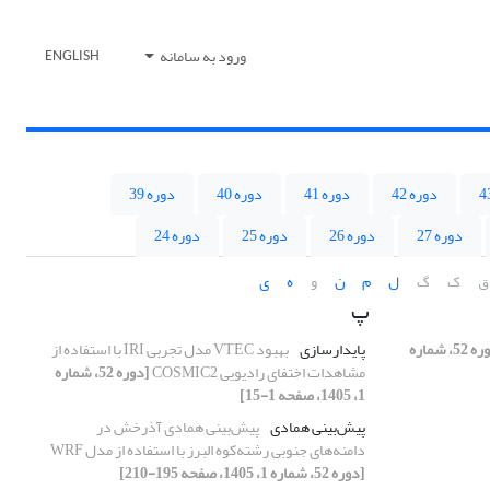
ورود به سامانه
ENGLISH
دوره 42
دوره 41
دوره 40
دوره 39
دوره 27
دوره 26
دوره 25
دوره 24
ق
ک
گ
ل
م
ن
و
ه
ی
پ
[دوره 52، شماره
پایدارسازی
بهبود VTEC مدل تجربی IRI با استفاده از
مشاهدات اختفای رادیویی COSMIC2
[دوره 52، شماره
1، 1405، صفحه 1-15]
پیش‌بینی همادی
پیش‌بینی همادی آذرخش در
دامنه‌های جنوبی رشته‌کوه البرز با استفاده از مدل WRF
[دوره 52، شماره 1، 1405، صفحه 195-210]