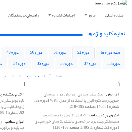
صفحه اصلی
مرور
اطلاعات نشریه
راهنمای نویسندگان
نمایه کلیدواژه ها
همه دوره ها
دوره 52
دوره 51
دوره 50
دوره 49
دوره 38
دوره 37
دوره 36
دوره 35
دوره 34
دو
همه
آ
ا
ب
پ
ت
ث
ج
آ
ا
آذرخش
پیش‌بینی همادی آذرخش در دامنه‌های
ارتفاع بیشینه چگالی
جنوبی رشته‌کوه البرز با استفاده از مدل WRF
[دوره 52،
لایه یونوسفر در
شماره 1، 1405، صفحه 195-210]
ژئومغناطیسی با اس
52، شماره 1، 1405، صفحه 45-64]
آنتروپی چندمقیاسه
تحلیل آنتروپی چندمقیاسه و
همبستگی بلندبرد چرخه‌های مختلف لکه‌های خورشیدی
امواج سطحی
رو
[دوره 52، شماره 1، 1405، صفحه 107-120]
مد پایه و برآورد