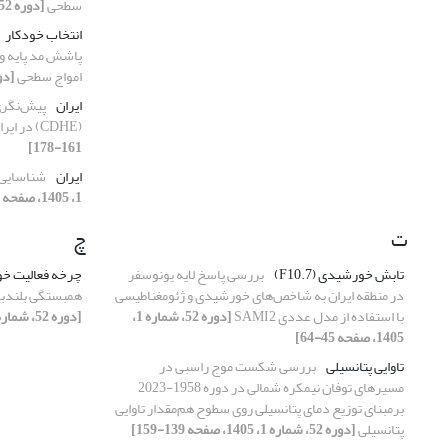
سطحی
[دوره 52، شماره 1، 1405، صفحه 33-43]
انتخاب خودکار
پاشش مد پایه و 
امواج سطحی
[دوره 52، شماره 1
ایران
پیش‌نگری
(CDHE) در ایران
161-178]
ایران
شناسایی 
1، 1405، صفحه 179-194]
ت
چ
تابش خورشیدی (F10.7)
بررسی پاسخ لایه یونوسفر
چرخه فعالیت خ
در منطقه ایران به شاخص‌های خورشیدی و ژئومغناطیسی
همبستگی بلندبر
با استفاده از مدل عددی SAMI2
[دوره 52، شماره 1،
[دوره 52، شماره 1، 1405، صفحه 107-120]
1405، صفحه 45-64]
تاوایی پتانسیلی
بررسی شکست موج راسبی در
مسیرهای توفان نیمکره شمالی در دوره 1958-2023
برمبنای توزیع دمای پتانسیلی روی سطوح هم‌مقدار تاوایی
پتانسیلی
[دوره 52، شماره 1، 1405، صفحه 139-159]