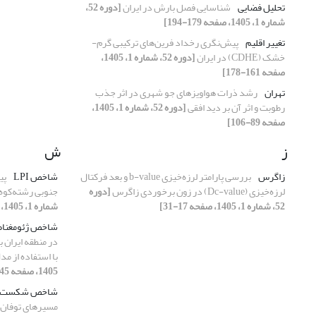
تحلیل فضایی
شناسایی فصل بارش در ایران
[دوره 52،
شماره 1، 1405، صفحه 179-194]
تغییر اقلیم
پیش‌نگری رخداد فرین‌های ترکیبی گرم-
خشک (CDHE) در ایران
[دوره 52، شماره 1، 1405،
صفحه 161-178]
تهران
رشد ذرات هواویزهای جو شهری در اثر جذب
رطوبت و اثر آن بر دید افقی
[دوره 52، شماره 1، 1405،
صفحه 89-106]
ز
ش
زاگرس
بررسی پارامتر لرزه‌خیزی b-value و بعد فرکتال
شاخص LPI
پی
لرزه‌خیزی (Dc-value) در زون برخوردی زاگرس
[دوره
جنوبی رشته‌کوه ال
52، شماره 1، 1405، صفحه 17-31]
شماره 1، 1405، صفحه 195-210]
شاخص ژئومغناطیس
در منطقه ایران
با استفاده از مدل 
1405، صفحه 45-64]
شاخص شکست 