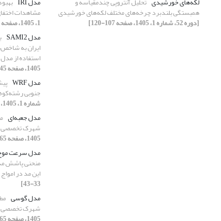
لکه‌های خورشیدی
تحلیل آنتروپی چندمقیاسه و
مدل IRI
همبستگی بلندبرد چرخه‌های مختلف لکه‌های خورشیدی
مشاهدات اختفای رادی
[دوره 52، شماره 1، 1405، صفحه 107-120]
1، 1405، صفحه 1-15]
مدل SAMI2
ب
ایران به شاخص‌
استفاده از مدل عدد
1405، صفحه 45-64]
مدل WRF
پیش
جنوبی رشته‌کوه ال
شماره 1، 1405، صفحه 195-210]
مدل جعبه‌ای
مط
شهرک تخصصی فل
1405، صفحه 65-87]
مدل سرعت موج
منحنی‌ پاشش مد 
این مد در اموا
33-43]
مدل گوسی
مطا
شهرک تخصصی فل
1405، صفحه 65-87]