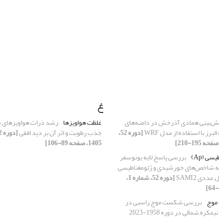
غ
ش‌بینی همادی آذرخش در دامنه‌های
غلظت هواویزها
رشد ذرات هواویزهای ج
برز با استفاده از مدل WRF
[دوره 52،
جذب رطوبت و اثر آن بر دید افقی
1405، صفحه 89-106]
ی (Ap)
بررسی پاسخ لایه یونوسفر
 به شاخص‌های خورشیدی و ژئومغناطیسی
عددی SAMI2
[دوره 52، شماره 1،
موج
بررسی شکست موج راسبی در
مسیرهای توفان نیمکره شمالی در دوره 1958-2023