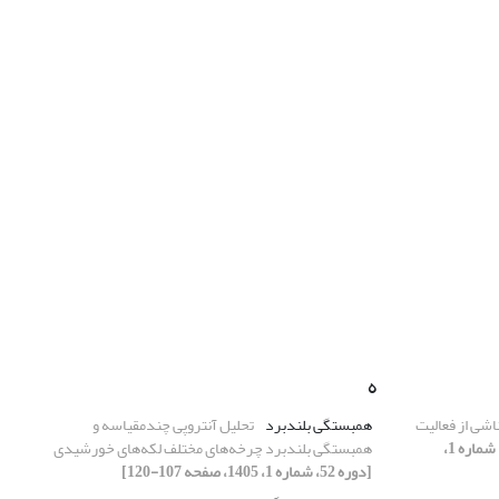
ه
اشی از فعالیت
همبستگی بلندبرد
تحلیل آنتروپی چندمقیاسه و
[دوره 52، شماره 1،
همبستگی بلندبرد چرخه‌های مختلف لکه‌های خورشیدی
[دوره 52، شماره 1، 1405، صفحه 107-120]