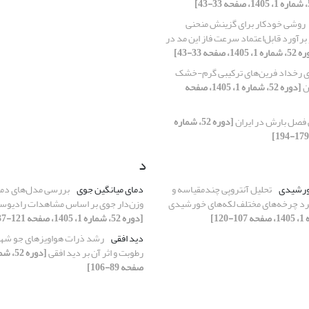
روشی خودکار برای گزینش منحنی‌
برآورد قابل‌اعتماد سرعت فاز این مد در
، 1405، صفحه 33-43]
 رخداد فرین‌های ترکیبی گرم-خشک
[دوره 52، شماره 1، 1405، صفحه
فصل بارش در ایران
[دوره 52، شماره
د
ورشیدی
تحلیل آنتروپی چندمقیاسه و
دمای میانگین جوی
بررسی مدل‌های دما
د چرخه‌های مختلف لکه‌های خورشیدی
وزن‌دار جوی بر اساس مشاهدات رادیوسون
[دوره 52، شماره 1، 1405، صفحه 121-137]
دید افقی
رشد ذرات هواویزهای جو شهر
رطوبت و اثر آن بر دید افقی
صفحه 89-106]