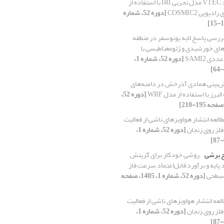
بهبود VTEC مدل تجربی IRI با استفاده از
ویی COSMIC2
[دوره 52، شماره
ررسی پاسخ لایه یونوسفر در منطقه
های خورشیدی و ژئومغناطیسی با
ی SAMI2
[دوره 52، شماره 1،
‌بینی همادی آذرخش در دامنه‌های
برز با استفاده از مدل WRF
[دوره 52،
العه انتشار هواویزهای ناشی از فعالیت
ز روی زنجان
[دوره 52، شماره 1،
 برشی
روشی خودکار برای گزینش
پایه و برآورد قابل‌اعتماد سرعت فاز
ج سطحی
[دوره 52، شماره 1، 1405، صفحه
لعه انتشار هواویزهای ناشی از فعالیت
ز روی زنجان
[دوره 52، شماره 1،