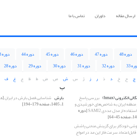
ارسال مقاله
داوران
تماس با ما
دوره 48
دوره 47
دوره 46
دوره 45
دوره 44
دوره 43
ره 33
دوره 32
دوره 31
دوره 30
دوره 29
دوره 28
چ
ح
خ
د
ذ
ر
ز
ژ
س
ش
ص
ض
ط
ظ
ع
غ
ف
ب
 الکترونی (hmax)
بررسی پاسخ
بارش
شناسایی فصل بارش در ایران
 منطقه ایران به شاخص‌های خورشیدی و
1، 1405، صفحه 179-194]
تفاده از مدل عددی SAMI2
[دوره
شی خودکار برای گزینش منحنی‌ پاشش
 قابل‌اعتماد سرعت فاز این مد در امواج