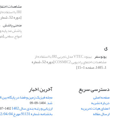
مشاهدات اختفای
IRI با استفاده از مشاهدات اختفای رادیویی COSMIC2
[دوره 52، شماره 1، 1405، صفحه 1-15]
منحنی پاشش
ر
پاشش مد پایه و 
امواج سطحی
[دوره 52، شماره 1
ی
یونوسفر
بهبود VTEC مدل تجربی IRI با استفاده از
مشاهدات اختفای رادیویی COSMIC2
[دوره 52، شماره
1، 1405، صفحه 1-15]
دسترسی سریع
آخرین اخبار
صفحه اصلی
درباره نشریه
شد.
1404-09-09
اعضای هیات تحریریه
ارزیابی و رتبه بندی سال 1402
1402-07-01
ارسال مقاله
بخشنامه شماره 91131 مورخ 1402/04/04