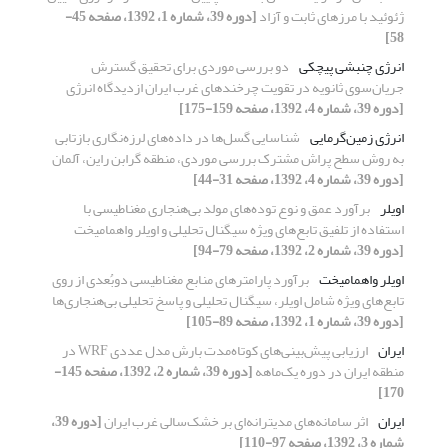
ژئوئید با مرزهای ثابت و آزاد
[دوره 39، شماره 1، 1392، صفحه 45-
58]
انرژی چنبشی پیچکی
دو بررسی موردی برای تحقیق گسترش
جریان‌سوی ثانویه در تقویت چرخندهای غرب ایران ازدیدگاه انرژی
[دوره 39، شماره 4، 1392، صفحه 159-175]
انرژی زمین‌گرمایی
شناسایی گسل‌ها در داده‌های لرزه‌نگاری بازتابی
به روش سطح پراش مشترک بررسی موردی، منطقه گرابن راین، آلمان
[دوره 39، شماره 4، 1392، صفحه 31-44]
اویلر
برآورد عمق و نوع توده‌‌های مولد بی‌هنجاری مغناطیسی با
استفاده از تلفیق تابع‌های ویژه سیگنال تحلیلی و اویلر واهمامیخت
[دوره 39، شماره 2، 1392، صفحه 79-94]
اویلر واهمامیخت
برآورد پارامترهای منابع مغناطیسی دوبُعدی از روی
تابع‌های ویژه شامل اویلر، سیگنال تحلیلی و پاسخ تحلیلی بی‌هنجاری‌ها
[دوره 39، شماره 1، 1392، صفحه 89-105]
ایران
ارزیابی پیش‌بینی‌‌های کوتاه‌مدت بارش مدل عددی WRF در
منطقه ایران در دوره یک‌ماهه
[دوره 39، شماره 2، 1392، صفحه 145-
170]
ایران
اثر سامانه‌‌های مدیترانه‌‌ای بر خشک‌سالی غرب ایران
[دوره 39،
شماره 3، 1392، صفحه 97-110]