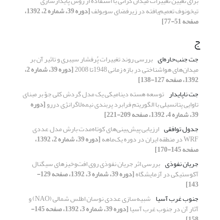
برای تعیین تغییرات میدان گرانی با استفاده از روش پایدارسازی
تیخونوف تعمیم‌یافته در زیرفضای سوبولف
[دوره 39، شماره 2، 1392،
صفحه 51-77]
ج
جت جنب‌حاره‌ای
بررسی روند تغییرات پُرفشار سیبری و تاثیر آن بر
میدان‌‌های هواشناختی در بازه زمانی 1948تا 2008
[دوره 39، شماره 2،
1392، صفحه 127-138]
جت ناپایدار
توسعه هسته دینامیکی یک مدل گردش کلی جوّ بر مبنای
تاوایی پتانسیلی با الگوریتم فرابرد پربندی نیمه‌لاگرانژی دررو
[دوره
39، شماره 4، 1392، صفحه 209-221]
جدول توافقی
ارزیابی پیش‌بینی‌‌های کوتاه‌مدت بارش مدل عددی
WRF در منطقه ایران در دوره یک‌ماهه
[دوره 39، شماره 2، 1392،
صفحه 145-170]
جریان نفوذی
بررسی اثر جریان نفوذی روی افت‌و‌خیزهای سیگنال
آکوستیکی در آزمایشگاه
[دوره 39، شماره 3، 1392، صفحه 129-
143]
جنوب غرب آسیا
شبیه‌سازی عددی نوسان اطلس شمالی (NAO) و
آثار آن در جنوب غرب آسیا
[دوره 39، شماره 3، 1392، صفحه 145-
158]