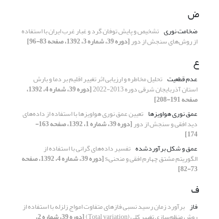
ض
ضخامت نوری
تشخیص و پایش توفان گرد و غبار غرب ایران با استفاده
از روش‌‌‌های سنجش از دور
[دوره 39، شماره 3، 1392، صفحه 83-96]
ع
عدم قطعیت
تحلیل مخاطره و ارزیابی اثر تغییر اقلیم بر دما و بارش
استان آذربایجان شرقی دوره 2013-2022
[دوره 39، شماره 4، 1392،
صفحه 191-208]
عمق نوری هواویزها
تعیین عمق نوری هواویزها با استفاده از داده‌ها‌‌ی
دید افقی و سنجش از دور
[دوره 39، شماره 1، 1392، صفحه 163-
174]
عمق و شکل برآوردشده
تفسیر داده‌های گرانی با استفاده از
الگوریتم مشتق چهارم افقی و منحنی–s
[دوره 39، شماره 4، 1392، صفحه
73-82]
ف
فاز
برآورد زمان رسید نسبی فازهای متفاوت امواج زلزله با استفاده از
روش منظم‌سازی تغییر کلی (Total variation)
[دوره 39، شماره 2،