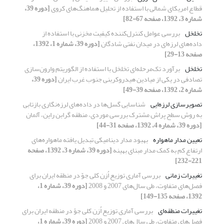
قطاع امریکای شمالی با استفاده از تحلیل هماهنگ‌های کروی
[دوره 39،
شماره 3، 1392، صفحه 67-82]
تخلخل
بررسی عوامل کنترل‌کننده کیفیت مخزنی با استفاده از
داده‌‌‌‌های لرزه‌‌ای در میدان نفتی شادگان
[دوره 39، شماره 1، 1392،
صفحه 13-29]
تخلخل
برآورد تک‌مرحله‌ای تخلخل با استفاده از الگوریتم وارون‌سازی
تصادفی در یکی از میادین هیدروکربنی جنوب غرب ایران
[دوره 39،
شماره 2، 1392، صفحه 39-49]
تصویرسازی لرزه‌ایی
شناسایی گسل‌ها در داده‌های لرزه‌نگاری بازتابی
به روش سطح پراش مشترک بررسی موردی، منطقه گرابن راین، آلمان
[دوره 39، شماره 4، 1392، صفحه 31-44]
تعیین مدار ماهواره
بهبود مدار دینامیکی تبدیل یافته ماهواره‌های
ارتفاع کم به کمک مدار مبنای بهینه
[دوره 39، شماره 3، 1392، صفحه
221-232]
تغییرات زمانی
بررسی آماری توزیع اُزن کلی جوّ در منطقه ایران برای
فصل‌های متفاوت، طی سال‌های 2007 و 2008
[دوره 39، شماره 1،
1392، صفحه 135-149]
تغییرات منطقه‌ای
بررسی آماری توزیع اُزن کلی جوّ در منطقه ایران برای
فصل‌های متفاوت، طی سال‌های 2007 و 2008
[دوره 39، شماره 1،