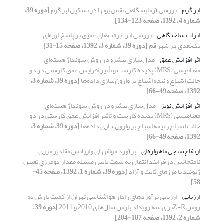
ابر گرم
بررسی آزمایشگاهی نقش یون‏ها در تشکیل ابر گرم
[دوره 39،
شماره 4، 1392، صفحه 123-134]
اثرات ساختگاهی
بررسی اثر آبرفت‌های عمیق بر پاسخ لرزه‌ای
یک‌بُعدی در شهر قم
[دوره 39، شماره 3، 1392، صفحه 15-31]
اثر افزایش عمق
مدل‌سازی پیشرو در روش سونداژ هسته‌ای
مغناطیسی (MRS) پدیده کارست و تأثیر افزایش عمق کارستی در دو
حالت اشباع و نیمه‌اشباع بر وارون‌سازی داده‌ها
[دوره 39، شماره 3،
1392، صفحه 49-66]
اثر افزایش نویز
مدل‌سازی پیشرو در روش سونداژ هسته‌ای
مغناطیسی (MRS) پدیده کارست و تأثیر افزایش عمق کارستی در دو
حالت اشباع و نیمه‌اشباع بر وارون‌سازی داده‌ها
[دوره 39، شماره 3،
1392، صفحه 49-66]
ارتفاع‌سنجی ماهواره‌ای
برآورد مؤلفه‎های واریانس مقادیر مرزی
نامتجانس در فرایند انتقال به سمت پایین مسئله مقدار دومرزی تعیین
ژئوئید با مرزهای ثابت و آزاد
[دوره 39، شماره 1، 1392، صفحه 45-
58]
ارزیابی
ارزیابی برآوردهای رادار هواشناسی تهران از کمیت بارش به
روش Z-Rبرای سه رویداد بارش سال‌های 2010 و 2011
[دوره 39،
شماره 2، 1392، صفحه 187-204]