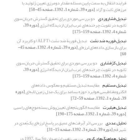
فرایند انتقال به سمت پایین مسئله مقدار دومرزی تعیین ژئوئید با
مرزهای ثابت و آزاد
[دوره 39، شماره 1، 1392، صفحه 45-58]
تبدیل فشاروردی
دو بررسی موردی برای تحقیق گسترش جریان‌سوی
ثانویه در تقویت چرخندهای غرب ایران ازدیدگاه انرژی
[دوره 39،
شماره 4، 1392، صفحه 159-175]
تبدیل فوریه ضد نشت
تبدیل فوریة ضد نشت (ALFT) و کاربرد آن
برای بازسازی داده‌های لرزه‌ای
[دوره 39، شماره 4، 1392، صفحه 45-
60]
تبدیل کژفشاری
دو بررسی موردی برای تحقیق گسترش جریان‌سوی
ثانویه در تقویت چرخندهای غرب ایران ازدیدگاه انرژی
[دوره 39،
شماره 4، 1392، صفحه 159-175]
تبدیل مستقیم
مقایسه تبدیل مستقیم و معکوس داده‌های
الکترومغناطیسی هوابرد حوزه بسامد برای یک مدل زمین لایه‌ای
[دوره
39، شماره 1، 1392، صفحه 59-72]
تبدیل هیلبرت
مقایسه ‌‌الگوریتم‌‌های ‌‌تعیین‌‌پوش ‌‌بسته‌موج‌‌های ‌‌راسبی
[دوره 39، شماره 1، 1392، صفحه 175-190]
تحلیل عددی
بررسی اثر آبرفت‌های عمیق بر پاسخ لرزه‌ای یک‌بُعدی در
شهر قم
[دوره 39، شماره 3، 1392، صفحه 15-31]
تحلیل هماهنگ‌های کروی
بررسی تغییرات میدان Sq سال1997 در