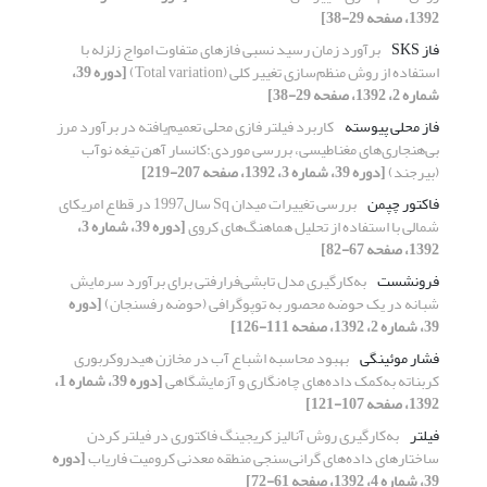
1392، صفحه 29-38]
فاز SKS
برآورد زمان رسید نسبی فازهای متفاوت امواج زلزله با
استفاده از روش منظم‌سازی تغییر کلی (Total variation)
[دوره 39،
شماره 2، 1392، صفحه 29-38]
فاز محلی پیوسته
کاربرد فیلتر فازی محلی تعمیم‌یافته در برآورد مرز
بی‌هنجاری‌های مغناطیسی، بررسی موردی:کانسار آهن تیغه نوآب
(بیرجند)
[دوره 39، شماره 3، 1392، صفحه 207-219]
فاکتور چپمن
بررسی تغییرات میدان Sq سال1997 در قطاع امریکای
شمالی با استفاده از تحلیل هماهنگ‌های کروی
[دوره 39، شماره 3،
1392، صفحه 67-82]
فرونشست
به‌‌کارگیری مدل تابشی‌فرارفتی برای برآورد سرمایش
شبانه در یک حوضه محصور به توپوگرافی (حوضه رفسنجان)
[دوره
39، شماره 2، 1392، صفحه 111-126]
فشار موئینگی
بهبود محاسبه اشباع آب در مخازن هیدروکربوری
کربناته به‌‌کمک داده‌‌‌های چاه‌نگاری و آزمایشگاهی
[دوره 39، شماره 1،
1392، صفحه 107-121]
فیلتر
به‌کارگیری روش آنالیز کریجینگ فاکتوری در فیلتر کردن
ساختارهای داده‌های گرانی‌سنجی منطقه معدنی کرومیت فاریاب
[دوره
39، شماره 4، 1392، صفحه 61-72]