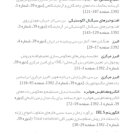
کربناته به‌‌کمک داده‌‌‌های چاه‌نگاری و آزمایشگاهی
[دوره 39، شماره 1،
1392، صفحه 107-121]
افت‌و‌خیزهای سیگنال آکوستیکی
بررسی اثر جریان نفوذی روی
افت‌و‌خیزهای سیگنال آکوستیکی در آزمایشگاه
[دوره 39، شماره 3،
1392، صفحه 129-143]
البرز
هنگ‌لرزه‌ها، آغاز بررسی پیشینه در ایران
[دوره 39، شماره 4،
1392، صفحه 17-29]
البرز مرکزی
مقایسه روش‌های معکوس‌سازی تعمیم‌یافته و روش
پوجول در تعیین مقیاس بزرگی محلی (ML) برای البرز مرکزی
[دوره 39،
شماره 2، 1392، صفحه 1-11]
البرز مرکزی
بررسی علل زایش دریاچه هویر (البرز مرکزی) براساس
داده‌‌های مگنتوتلوریک
[دوره 39، شماره 2، 1392، صفحه 95-110]
الکترومغناطیس هوابرد
مقایسه تبدیل مستقیم و معکوس داده‌های
الکترومغناطیسی هوابرد حوزه بسامد برای یک مدل زمین لایه‌ای
[دوره
39، شماره 1، 1392، صفحه 59-72]
الگوریتم IRLS
برآورد زمان رسید نسبی فازهای متفاوت امواج زلزله
با استفاده از روش منظم‌سازی تغییر کلی (Total variation)
[دوره 39،
شماره 2، 1392، صفحه 29-38]