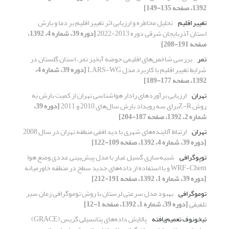
1392، صفحه 135-149]
تغییر اقلیم
تحلیل مخاطره و ارزیابی اثر تغییر اقلیم بر دما و بارش
استان آذربایجان شرقی دوره 2013-2022
[دوره 39، شماره 4، 1392،
صفحه 191-208]
تمر
بررسی شاخص‌های اقلیمی حوضه آبخیز تمر، استان گلستان در
شرایط تغییر اقلیم با کاربرد مدل LARS-WG
[دوره 39، شماره 4،
1392، صفحه 177-189]
تهران
ارزیابی برآوردهای رادار هواشناسی تهران از کمیت بارش به
روش Z-Rبرای سه رویداد بارش سال‌های 2010 و 2011
[دوره 39،
شماره 2، 1392، صفحه 187-204]
تهران
ارتباط آلاینده‌های شهری با دید افقی منطقه تهران در سال 2008
[دوره 39، شماره 4، 1392، صفحه 109-122]
توپوگرافی
شبیه‌سازی گسیل غبار با مدل پیش‌بینی عددی وضع هوا
WRF-Chem و با استفاده از داده‌های جدید سطح در منطقه خاورمیانه
[دوره 39، شماره 1، 1392، صفحه 191-212]
توموگرافی
بهبود مدل سرعتی لرستان با روش توموگرافی زمان سیر
تلفیقی
[دوره 39، شماره 1، 1392، صفحه 1-12]
تیخونوف تعمیم‌یافته
پالایش داده‌های پتانسیلی گریس (GRACE)