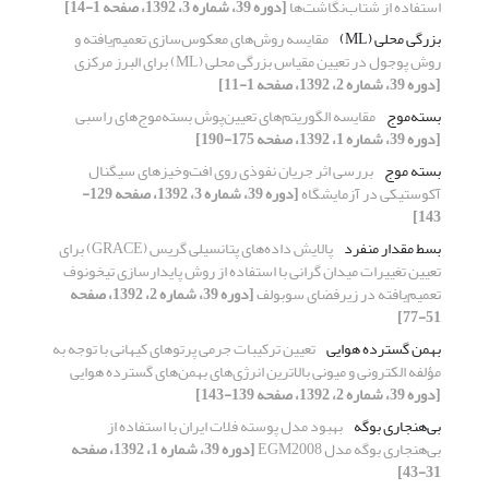
استفاده از شتاب‌نگاشت‌‌ها
[دوره 39، شماره 3، 1392، صفحه 1-14]
بزرگی محلی (ML)
مقایسه روش‌های معکوس‌سازی تعمیم‌یافته و
روش پوجول در تعیین مقیاس بزرگی محلی (ML) برای البرز مرکزی
[دوره 39، شماره 2، 1392، صفحه 1-11]
بسته‌موج
مقایسه ‌‌الگوریتم‌‌های ‌‌تعیین‌‌پوش ‌‌بسته‌موج‌‌های ‌‌راسبی
[دوره 39، شماره 1، 1392، صفحه 175-190]
بسته موج
بررسی اثر جریان نفوذی روی افت‌و‌خیزهای سیگنال
آکوستیکی در آزمایشگاه
[دوره 39، شماره 3، 1392، صفحه 129-
143]
بسط مقدار منفرد
پالایش داده‌های پتانسیلی گریس (GRACE) برای
تعیین تغییرات میدان گرانی با استفاده از روش پایدارسازی تیخونوف
تعمیم‌یافته در زیرفضای سوبولف
[دوره 39، شماره 2، 1392، صفحه
51-77]
بهمن گسترده هوایی
تعیین ترکیبات جرمی پرتوهای کیهانی با توجه به
مؤلفه الکترونی و میونی بالاترین انرژی‌های بهمن‌های گسترده هوایی
[دوره 39، شماره 2، 1392، صفحه 139-143]
بی‌هنجاری بوگه
بهبود مدل پوسته فلات ایران با استفاده از
بی‌هنجاری بوگه مدل EGM2008
[دوره 39، شماره 1، 1392، صفحه
31-43]