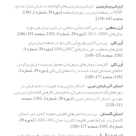
ارزیابی پیش‌بینی
ارزیابی پیش‌بینی‌‌های کوتاه‌مدت بارش مدل عددی
WRF در منطقه ایران در دوره یک‌ماهه
[دوره 39، شماره 2، 1392،
صفحه 145-170]
اُزن سطحی
بررسی آلاینده اُزن سطحی در شهر تهران طی دوره
سال‌های (2008-2011)
[دوره 39، شماره 3، 1392، صفحه 191-206]
اُزن کلی
بررسی آماری توزیع اُزن کلی جوّ در منطقه ایران برای
فصل‌های متفاوت، طی سال‌های 2007 و 2008
[دوره 39، شماره 1،
1392، صفحه 135-149]
اُزن کلی
کاربست روش‌های درون‌یابی معمول و پیچیده برای پرکردن
خلأ‌‌های تصادفی ایجاد شده در داده‌‌های اُزن کلی
[دوره 39، شماره 3،
1392، صفحه 177-189]
استان آذربایجان غربی
آشکارسازی روند تغییرات دما و بارش در
دوره‌های گذشته و نسبت‌دهی آن به افزایش گازهای گلخانه‌‌ای (بررسی
موردی: استان آذربایجان غربی)
[دوره 39، شماره 3، 1392، صفحه
111-128]
استان گلستان
بررسی شاخص‌های اقلیمی حوضه آبخیز تمر، استان
گلستان در شرایط تغییر اقلیم با کاربرد مدل LARS-WG
[دوره 39،
شماره 4، 1392، صفحه 177-189]
اشباع‌شدگی آب
بهبود محاسبه اشباع آب در مخازن هیدروکربوری