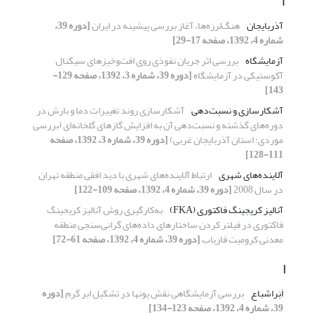
آ
آذربایجان
هنگ‌لرزه‌ها، آغاز بررسی پیشینه در ایران
[دوره 39،
شماره 4، 1392، صفحه 17-29]
آزمایشگاه
بررسی اثر جریان نفوذی روی افت‌و‌خیزهای سیگنال
آکوستیکی در آزمایشگاه
[دوره 39، شماره 3، 1392، صفحه 129-
143]
آشکارسازی و نسبت‌دهی
آشکارسازی روند تغییرات دما و بارش در
دوره‌های گذشته و نسبت‌دهی آن به افزایش گازهای گلخانه‌‌ای (بررسی
موردی: استان آذربایجان غربی)
[دوره 39، شماره 3، 1392، صفحه
111-128]
آلاینده‌‌‌‌های شهری
ارتباط آلاینده‌های شهری با دید افقی منطقه تهران
در سال 2008
[دوره 39، شماره 4، 1392، صفحه 109-122]
آنالیز کریجینگ فاکتوری (FKA)
به‌کارگیری روش آنالیز کریجینگ
فاکتوری در فیلتر کردن ساختارهای داده‌های گرانی‌سنجی منطقه
معدنی کرومیت فاریاب
[دوره 39، شماره 4، 1392، صفحه 61-72]
ا
اَبَراشباع
بررسی آزمایشگاهی نقش یون‏ها در تشکیل ابر گرم
[دوره
39، شماره 4، 1392، صفحه 123-134]