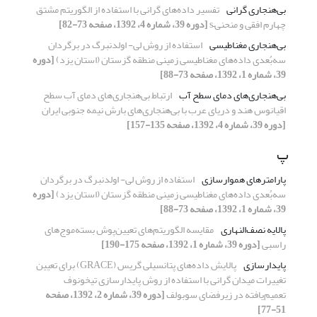
بی‌هنجاری گرانی
تفسیر داده‌های گرانی با استفاده از الگوریتم مشتق
چهارم افقی و منحنی–s
[دوره 39، شماره 4، 1392، صفحه 73-82]
بی‌هنجاری مغناطیسی
استفاده از روش لی- اولدنبرگ در برگردان
سه‌بُعدی داده‌های مغناطیسی زمینی منطقه گزستان (استان یزد)
[دوره
39، شماره 1، 1392، صفحه 73-88]
بی‌هنجاری‌‌های دمای سطح آب
ارتباط بی‌هنجاری‌های دمای آب سطح
اقیانوس هند و دریای عرب با بی‌هنجاری‌های بارش نیمه جنوبی ایران
[دوره 39، شماره 4، 1392، صفحه 135-157]
پ
پارامترهای هموارسازی
استفاده از روش لی- اولدنبرگ در برگردان
سه‌بُعدی داده‌های مغناطیسی زمینی منطقه گزستان (استان یزد)
[دوره
39، شماره 1، 1392، صفحه 73-88]
پالایه نصف‌النهاری
مقایسه ‌‌الگوریتم‌‌های ‌‌تعیین‌‌پوش ‌‌بسته‌موج‌‌های
‌‌راسبی
[دوره 39، شماره 1، 1392، صفحه 175-190]
پایدارسازی
پالایش داده‌های پتانسیلی گریس (GRACE) برای تعیین
تغییرات میدان گرانی با استفاده از روش پایدارسازی تیخونوف
تعمیم‌یافته در زیرفضای سوبولف
[دوره 39، شماره 2، 1392، صفحه
51-77]