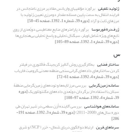
ژئوئید تلفیقی
برآورد مؤلفه‎های واریانس مقادیر مرزی نامتجانس در
فرایند انتقال به سمت پایین مسئله مقدار دومرزی تعیین ژئوئید با
مرزهای ثابت و آزاد
[دوره 39، شماره 1، 1392، صفحه 45-58]
ژرف‌درة فورموسا
برآورد پارامترهای منابع مغناطیسی دوبُعدی از روی
تابع‌های ویژه شامل اویلر، سیگنال تحلیلی و پاسخ تحلیلی بی‌هنجاری‌ها
[دوره 39، شماره 1، 1392، صفحه 89-105]
س
ساختار فضایی
به‌کارگیری روش آنالیز کریجینگ فاکتوری در فیلتر
کردن ساختارهای داده‌های گرانی‌سنجی منطقه معدنی کرومیت فاریاب
[دوره 39، شماره 4، 1392، صفحه 61-72]
سامانه زمین‌گرمایی
بررسی مرز لایه‌‌‌ها و توده‌‌های زمین‌گرمایی منطقۀ
سبلان با استفاده از برگردان دوبُعدی داده‌های مگنتوتلوریک
[دوره
39، شماره 4، 1392، صفحه 97-108]
سامانه‌های هواشناسی
بررسی آلاینده اُزن سطحی در شهر تهران طی
دوره سال‌های (2008-2011)
[دوره 39، شماره 3، 1392، صفحه 191-
206]
سرماهای فرین
ارتباط دو الگوی دریای شمال- خزر ( NCP) و شرق