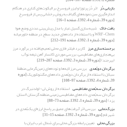
بازیابی دُز
اثر دُز پرتوزا و لیزر فروسرخ بر الیکوت‌‌های کناری در هنگام
اندازه‌گیری سن نمونه‌‌های گلباف به روش رخشانی پس از فروسرخ
[دوره 39، شماره 4، 1392، صفحه 1-16]
بافت خاک
شبیه‌سازی گسیل غبار با مدل پیش‌بینی عددی وضع هوا
WRF-Chem و با استفاده از داده‌های جدید سطح در منطقه خاورمیانه
[دوره 39، شماره 1، 1392، صفحه 191-212]
برجسته‌سازی مرز
کاربرد فیلتر فازی محلی تعمیم‌یافته در برآورد مرز
بی‌هنجاری‌های مغناطیسی، بررسی موردی:کانسار آهن تیغه نوآب
(بیرجند)
[دوره 39، شماره 3، 1392، صفحه 207-219]
برگردان دوبُعدی
بررسی مرز لایه‌‌‌ها و توده‌‌های زمین‌گرمایی منطقۀ
سبلان با استفاده از برگردان دوبُعدی داده‌های مگنتوتلوریک
[دوره
39، شماره 4، 1392، صفحه 97-108]
برگردان سه‌بُعدی مغناطیسی
استفاده از روش لی- اولدنبرگ در
برگردان سه‌بُعدی داده‌های مغناطیسی زمینی منطقه گزستان (استان
یزد)
[دوره 39، شماره 1، 1392، صفحه 73-88]
بزرگ‌نمایی
بررسی اثر آبرفت‌های عمیق بر پاسخ لرزه‌ای یک‌بُعدی در
شهر قم
[دوره 39، شماره 3، 1392، صفحه 15-31]
بزرگی محلی
تعیین رابطه بزرگی محلی برای شمال غرب ایران با