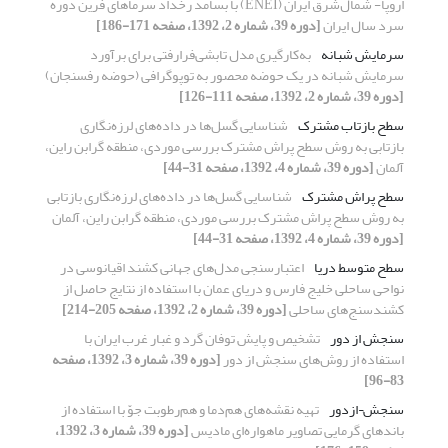
اروپا- شمال‌شرق ایران (ENEI) با بسامد رخداد سرماهای فرین دوره
سرد سال ایران
[دوره 39، شماره 2، 1392، صفحه 171-186]
سرمایش شبانه
به‌‌کارگیری مدل تابشی‌فرارفتی برای برآورد
سرمایش شبانه در یک حوضه محصور به توپوگرافی (حوضه رفسنجان)
[دوره 39، شماره 2، 1392، صفحه 111-126]
سطح بازتاب مشترک
شناسایی گسل‌ها در داده‌های لرزه‌نگاری
بازتابی به روش سطح پراش مشترک بررسی موردی، منطقه گرابن راین،
آلمان
[دوره 39، شماره 4، 1392، صفحه 31-44]
سطح پراش مشترک
شناسایی گسل‌ها در داده‌های لرزه‌نگاری بازتابی
به روش سطح پراش مشترک بررسی موردی، منطقه گرابن راین، آلمان
[دوره 39، شماره 4، 1392، صفحه 31-44]
سطح متوسط دریا
اعتبار‌سنجی مدل‌های جهانی کشند اقیانوسی در
نواحی ساحلی خلیج فارس و دریای عمان با استفاده از نتایج حاصل از
کشندسنج‌های ساحلی
[دوره 39، شماره 2، 1392، صفحه 205-214]
سنجش از دور
تشخیص و پایش توفان گرد و غبار غرب ایران با
استفاده از روش‌‌‌های سنجش از دور
[دوره 39، شماره 3، 1392، صفحه
83-96]
سنجش¬ازدور
تهیه نقشه‌های هم‌دما و هم‌رطوبت جوّ با استفاده از
باندهای گرمایی تصاویر ماهواره‌ای مادیس
[دوره 39، شماره 3، 1392،