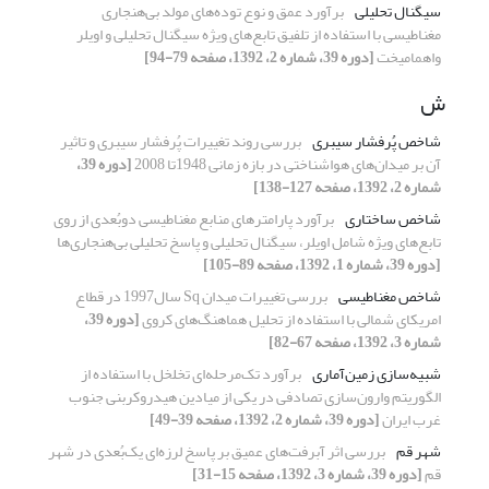
سیگنال تحلیلی
برآورد عمق و نوع توده‌‌های مولد بی‌هنجاری
مغناطیسی با استفاده از تلفیق تابع‌های ویژه سیگنال تحلیلی و اویلر
واهمامیخت
[دوره 39، شماره 2، 1392، صفحه 79-94]
ش
شاخص پُرفشار سیبری
بررسی روند تغییرات پُرفشار سیبری و تاثیر
آن بر میدان‌‌های هواشناختی در بازه زمانی 1948تا 2008
[دوره 39،
شماره 2، 1392، صفحه 127-138]
شاخص ساختاری
برآورد پارامترهای منابع مغناطیسی دوبُعدی از روی
تابع‌های ویژه شامل اویلر، سیگنال تحلیلی و پاسخ تحلیلی بی‌هنجاری‌ها
[دوره 39، شماره 1، 1392، صفحه 89-105]
شاخص مغناطیسی
بررسی تغییرات میدان Sq سال1997 در قطاع
امریکای شمالی با استفاده از تحلیل هماهنگ‌های کروی
[دوره 39،
شماره 3، 1392، صفحه 67-82]
شبیه‌سازی زمین‌آماری
برآورد تک‌مرحله‌ای تخلخل با استفاده از
الگوریتم وارون‌سازی تصادفی در یکی از میادین هیدروکربنی جنوب
غرب ایران
[دوره 39، شماره 2، 1392، صفحه 39-49]
شهر قم
بررسی اثر آبرفت‌های عمیق بر پاسخ لرزه‌ای یک‌بُعدی در شهر
قم
[دوره 39، شماره 3، 1392، صفحه 15-31]