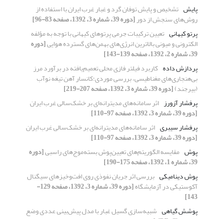
پایش
تشخیص و پایش توفان گرد و غبار غرب ایران با استفاده از
روش‌‌‌های سنجش از دور
[دوره 39، شماره 3، 1392، صفحه 83-96]
پرتو کیهانی
تعیین ترکیبات جرمی پرتوهای کیهانی با توجه به مؤلفه
الکترونی و میونی بالاترین انرژی‌های بهمن‌های گسترده هوایی
[دوره
39، شماره 2، 1392، صفحه 139-143]
پردازش داده
کاربرد فیلتر فازی محلی تعمیم‌یافته در برآورد مرز
بی‌هنجاری‌های مغناطیسی، بررسی موردی:کانسار آهن تیغه نوآب
(بیرجند)
[دوره 39، شماره 3، 1392، صفحه 207-219]
پرفشار آزورز
اثر سامانه‌‌های مدیترانه‌‌ای بر خشک‌سالی غرب ایران
[دوره 39، شماره 3، 1392، صفحه 97-110]
پرفشار سیبری
اثر سامانه‌‌های مدیترانه‌‌ای بر خشک‌سالی غرب ایران
[دوره 39، شماره 3، 1392، صفحه 97-110]
پوش
مقایسه ‌‌الگوریتم‌‌های ‌‌تعیین‌‌پوش ‌‌بسته‌موج‌‌های ‌‌راسبی
[دوره
39، شماره 1، 1392، صفحه 175-190]
پوش دینامیکی
بررسی اثر جریان نفوذی روی افت‌و‌خیزهای سیگنال
آکوستیکی در آزمایشگاه
[دوره 39، شماره 3، 1392، صفحه 129-
143]
پوشش گیاهی
شبیه‌سازی گسیل غبار با مدل پیش‌بینی عددی وضع