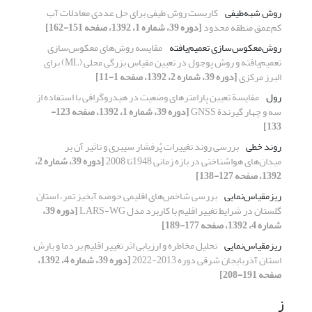
روش شبه‌طیفی
کاربست روش ‌طیفی برای حل عددی معادلات آب
کم‌‌عمق منطقه محدود
[دوره 39، شماره 1، 1392، صفحه 151-162]
روش‌معکوس‌سازی تعمیم‌یافته
مقایسه روش‌های معکوس‌سازی
تعمیم‌یافته و روش پوجول در تعیین مقیاس بزرگی محلی (ML) برای
البرز مرکزی
[دوره 39، شماره 2، 1392، صفحه 1-11]
رول
مقایسة تعیین پارامترهای وضعیت در هیدروگرافی با استفاده از
سه و چهار گیرندة GNSS
[دوره 39، شماره 1، 1392، صفحه 123-
133]
روند خطی
بررسی روند تغییرات پُرفشار سیبری و تاثیر آن بر
میدان‌‌های هواشناختی در بازه زمانی 1948تا 2008
[دوره 39، شماره 2،
1392، صفحه 127-138]
ریزمقیاس‌‌نمایی
بررسی شاخص‌های اقلیمی حوضه آبخیز تمر، استان
گلستان در شرایط تغییر اقلیم با کاربرد مدل LARS-WG
[دوره 39،
شماره 4، 1392، صفحه 177-189]
ریزمقیاس‌نمایی
تحلیل مخاطره و ارزیابی اثر تغییر اقلیم بر دما و بارش
استان آذربایجان شرقی دوره 2013-2022
[دوره 39، شماره 4، 1392،
صفحه 191-208]
ز