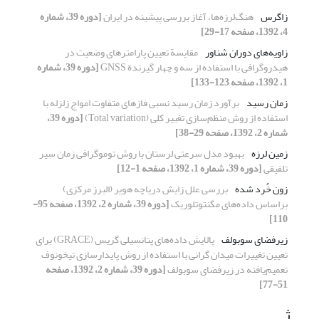
زاگرس
هنگ‌لرزه‌ها، آغاز بررسی پیشینه در ایران
[دوره 39، شماره
4، 1392، صفحه 17-29]
زاویه‌های دوران شناور
مقایسة تعیین پارامترهای وضعیت در
هیدروگرافی با استفاده از سه و چهار گیرندة GNSS
[دوره 39، شماره
1، 1392، صفحه 123-133]
زمان رسید
برآورد زمان رسید نسبی فازهای متفاوت امواج زلزله با
استفاده از روش منظم‌سازی تغییر کلی (Total variation)
[دوره 39،
شماره 2، 1392، صفحه 29-38]
زمین لرزه
بهبود مدل سرعتی لرستان با روش توموگرافی زمان سیر
تلفیقی
[دوره 39، شماره 1، 1392، صفحه 1-12]
زون خُرد شده
بررسی علل زایش دریاچه هویر (البرز مرکزی)
براساس داده‌‌های مگنتوتلوریک
[دوره 39، شماره 2، 1392، صفحه 95-
110]
زیرفضای سوبولف
پالایش داده‌های پتانسیلی گریس (GRACE) برای
تعیین تغییرات میدان گرانی با استفاده از روش پایدارسازی تیخونوف
تعمیم‌یافته در زیرفضای سوبولف
[دوره 39، شماره 2، 1392، صفحه
51-77]
ژ