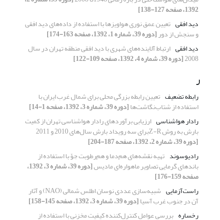
1392، صفحه 127-138]
دید افقی
تعیین عمق نوری هواویزها با استفاده از داده‌ها‌‌ی دید افقی
و سنجش از دور
[دوره 39، شماره 1، 1392، صفحه 163-174]
دید افقی
ارتباط آلاینده‌های شهری با دید افقی منطقه تهران در سال
2008
[دوره 39، شماره 4، 1392، صفحه 109-122]
ر
رابطه تضعیف
تعیین رابطه بزرگی محلی برای شمال غرب ایران با
استفاده از شتاب‌نگاشت‌‌ها
[دوره 39، شماره 3، 1392، صفحه 1-14]
رادار هواشناسی
ارزیابی برآوردهای رادار هواشناسی تهران از کمیت
بارش به روش Z-Rبرای سه رویداد بارش سال‌های 2010 و 2011
[دوره 39، شماره 2، 1392، صفحه 187-204]
رادیوسوند
تهیه نقشه‌های هم‌دما و هم‌رطوبت جوّ با استفاده از
باندهای گرمایی تصاویر ماهواره‌ای مادیس
[دوره 39، شماره 3، 1392،
صفحه 159-176]
راست‌آزمایی
شبیه‌سازی عددی نوسان اطلس شمالی (NAO) و آثار
آن در جنوب غرب آسیا
[دوره 39، شماره 3، 1392، صفحه 145-158]
رخساره
بررسی عوامل کنترل‌کننده کیفیت مخزنی با استفاده از