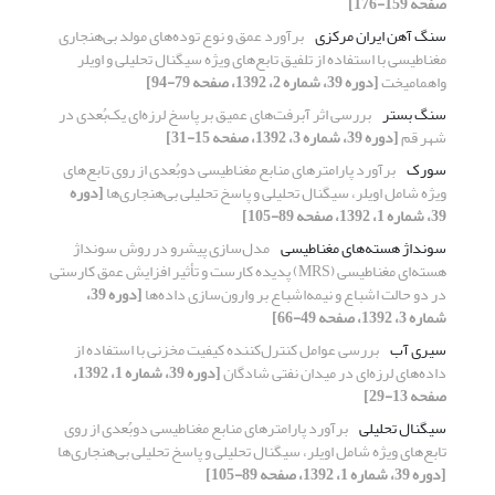
صفحه 159-176]
سنگ آهن ایران مرکزی
برآورد عمق و نوع توده‌‌های مولد بی‌هنجاری
مغناطیسی با استفاده از تلفیق تابع‌های ویژه سیگنال تحلیلی و اویلر
واهمامیخت
[دوره 39، شماره 2، 1392، صفحه 79-94]
سنگ بستر
بررسی اثر آبرفت‌های عمیق بر پاسخ لرزه‌ای یک‌بُعدی در
شهر قم
[دوره 39، شماره 3، 1392، صفحه 15-31]
سورک
برآورد پارامترهای منابع مغناطیسی دوبُعدی از روی تابع‌های
ویژه شامل اویلر، سیگنال تحلیلی و پاسخ تحلیلی بی‌هنجاری‌ها
[دوره
39، شماره 1، 1392، صفحه 89-105]
سونداژ هسته‌های مغناطیسی
مدل‌سازی پیشرو در روش سونداژ
هسته‌ای مغناطیسی (MRS) پدیده کارست و تأثیر افزایش عمق کارستی
در دو حالت اشباع و نیمه‌اشباع بر وارون‌سازی داده‌ها
[دوره 39،
شماره 3، 1392، صفحه 49-66]
سیری آب
بررسی عوامل کنترل‌کننده کیفیت مخزنی با استفاده از
داده‌‌‌‌های لرزه‌‌ای در میدان نفتی شادگان
[دوره 39، شماره 1، 1392،
صفحه 13-29]
سیگنال تحلیلی
برآورد پارامترهای منابع مغناطیسی دوبُعدی از روی
تابع‌های ویژه شامل اویلر، سیگنال تحلیلی و پاسخ تحلیلی بی‌هنجاری‌ها
[دوره 39، شماره 1، 1392، صفحه 89-105]