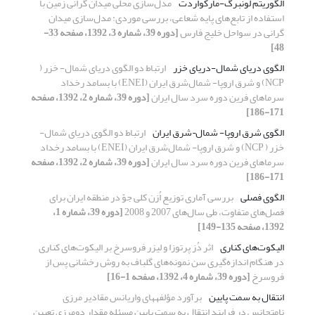
الگوریتم لونبرگ-مارکواردت
مدل‌سازی محلی میدان گرانی زمین با
استفاده از تابع‌های پایه شعاعی، بررسی موردی: مدل‌سازی میدان
گرانی در سواحل خلیج فارس
[دوره 39، شماره 3، 1392، صفحه 33-
48]
الگوی دریای شمال-دریای خزر
ارتباط دو الگوی دریای شمال- خزر (
NCP) و شرق اروپا- شمال‌شرق ایران (ENEI) با بسامد رخداد
سرماهای فرین دوره سرد سال ایران
[دوره 39، شماره 2، 1392، صفحه
171-186]
الگوی شرق اروپا- شمال¬شرق ایران
ارتباط دو الگوی دریای شمال-
خزر ( NCP) و شرق اروپا- شمال‌شرق ایران (ENEI) با بسامد رخداد
سرماهای فرین دوره سرد سال ایران
[دوره 39، شماره 2، 1392، صفحه
171-186]
الگوی فصلی
بررسی آماری توزیع اُزن کلی جوّ در منطقه ایران برای
فصل‌های متفاوت، طی سال‌های 2007 و 2008
[دوره 39، شماره 1،
1392، صفحه 135-149]
الیکوت‌‌های کناری
اثر دُز پرتوزا و لیزر فروسرخ بر الیکوت‌‌های کناری
در هنگام اندازه‌گیری سن نمونه‌‌های گلباف به روش رخشانی پس از
فروسرخ
[دوره 39، شماره 4، 1392، صفحه 1-16]
انتقال به سمت پایین
برآورد مؤلفه‎های واریانس مقادیر مرزی
نامتجانس در فرایند انتقال به سمت پایین مسئله مقدار دومرزی تعیین