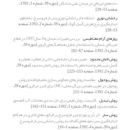
داده‌‌‌‌های لرزه‌‌ای در میدان نفتی شادگان
[دوره 39، شماره 1، 1392،
صفحه 13-29]
رخشانی نوری
استفاده از رخشانی نوری پس از فروسرخ، به‌منظور
اندازه‌گیری نرخ لغزش گسل گوک
[دوره 39، شماره 2، 1392، صفحه
13-28]
روزهای آرام مغناطیسی
بررسی تغییرات میدان Sq سال1997 در قطاع
امریکای شمالی با استفاده از تحلیل هماهنگ‌های کروی
[دوره 39،
شماره 3، 1392، صفحه 67-82]
روش المان محدود
تعیین میدان جابه‌جایی ناشی از فعالیت هم‌لرزه
گسل شیب‌لغز و امتدادلغز با استفاده از روش المان محدود
[دوره 39،
شماره 2، 1392، صفحه 215-225]
روش پوجول
مقایسه روش‌های معکوس‌سازی تعمیم‌یافته و روش
پوجول در تعیین مقیاس بزرگی محلی (ML) برای البرز مرکزی
[دوره 39،
شماره 2، 1392، صفحه 1-11]
روش تبدیل
کاربست روش ‌طیفی برای حل عددی معادلات آب کم‌‌عمق
منطقه محدود
[دوره 39، شماره 1، 1392، صفحه 151-162]
روش سار
اثر دُز پرتوزا و لیزر فروسرخ بر الیکوت‌‌های کناری در هنگام
اندازه‌گیری سن نمونه‌‌های گلباف به روش رخشانی پس از فروسرخ
[دوره 39، شماره 4، 1392، صفحه 1-16]