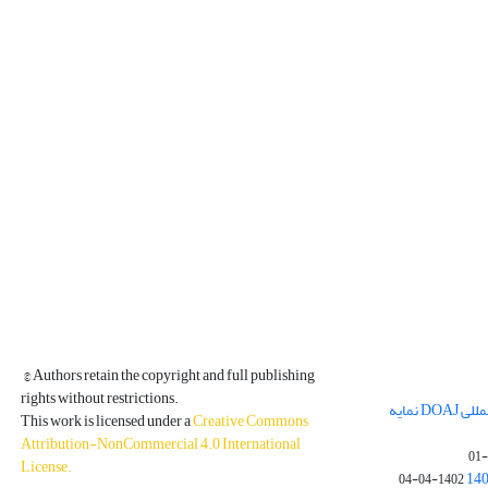
© Authors retain the copyright and full publishing
rights without restrictions.
مجله فیزیک زمین و فضا در پایگاه بین المللی DOAJ نمایه
This work is licensed under a
Creative Commons
Attribution-NonCommercial 4.0 International
License
.
1402-04-04