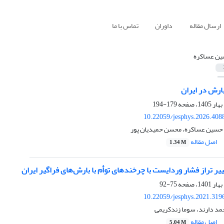
ارسال مقاله
داوران
تماس با ما
ن عساکره
رش در ایران
179-194
10.22059/jesphys.2026.408
 حسین عساکره، محسن حمیدیان پور
اصل مقاله
1.34 M
یر تراز فشار وردایست با چرخند‌های توأم با بارش‌های فراگیر ایران
75-92
10.22059/jesphys.2021.319
د دارند، سوما زندکریمی
اصل مقاله
5.04 M