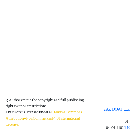
© Authors retain the copyright and full publishing
rights without restrictions.
مجله فیزیک زمین و فضا در پایگاه بین المللی DOAJ نمایه
This work is licensed under a
Creative Commons
Attribution-NonCommercial 4.0 International
License
.
1402-04-04