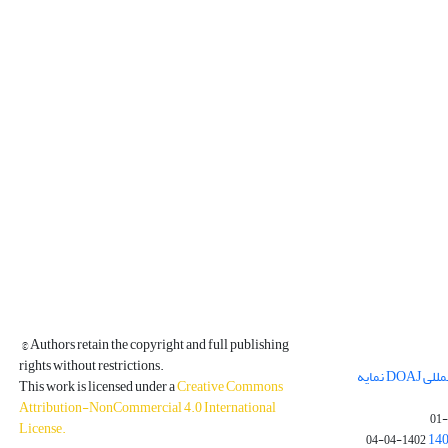
© Authors retain the copyright and full publishing
rights without restrictions.
مجله فیزیک زمین و فضا در پایگاه بین المللی DOAJ نمایه
This work is licensed under a
Creative Commons
Attribution-NonCommercial 4.0 International
License
.
1402-04-04