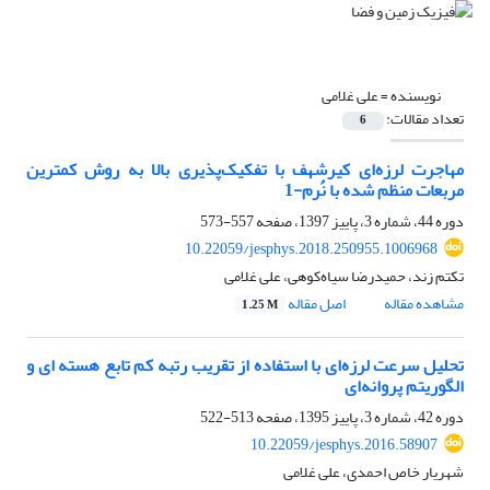
نویسنده =
علی غلامی
تعداد مقالات:
6
مهاجرت لرزه‌ای کیرشهف با تفکیک‌پذیری بالا به روش کمترین
مربعات منظم شده با نُرم-1
دوره 44، شماره 3، پاییز 1397، صفحه
557-573
10.22059/jesphys.2018.250955.1006968
تکتم زند، حمیدرضا سیاه‌کوهی، علی غلامی
مشاهده مقاله
اصل مقاله
1.25 M
تحلیل سرعت لرزه‌ای با استفاده از تقریب رتبه کم تابع هسته ای و
الگوریتم پروانه‌ای
دوره 42، شماره 3، پاییز 1395، صفحه
513-522
10.22059/jesphys.2016.58907
شهریار خاص احمدی، علی غلامی