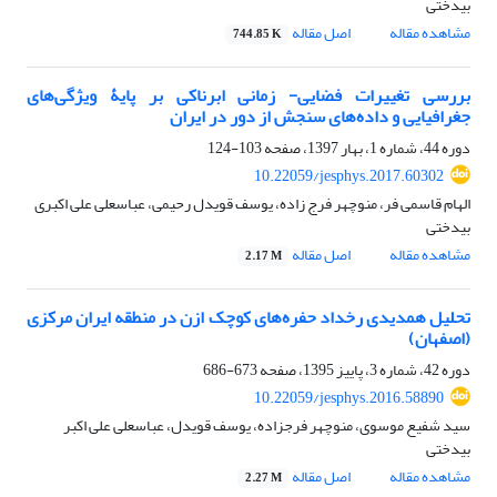
بیدختی
مشاهده مقاله
اصل مقاله
744.85 K
بررسی تغییرات فضایی- زمانی ابرناکی بر پایۀ ویژگی‌های
جغرافیایی و داده‌های سنجش از دور در ایران
دوره 44، شماره 1، بهار 1397، صفحه
103-124
10.22059/jesphys.2017.60302
الهام قاسمی فر، منوچهر فرج زاده، یوسف قویدل رحیمی، عباسعلی علی اکبری
بیدختی
مشاهده مقاله
اصل مقاله
2.17 M
تحلیل همدیدی رخداد حفره‌های کوچک ازن در منطقه ایران مرکزی
(اصفهان)
دوره 42، شماره 3، پاییز 1395، صفحه
673-686
10.22059/jesphys.2016.58890
سید شفیع موسوی، منوچهر فرجزاده، یوسف قویدل، عباسعلی علی اکبر
بیدختی
مشاهده مقاله
اصل مقاله
2.27 M