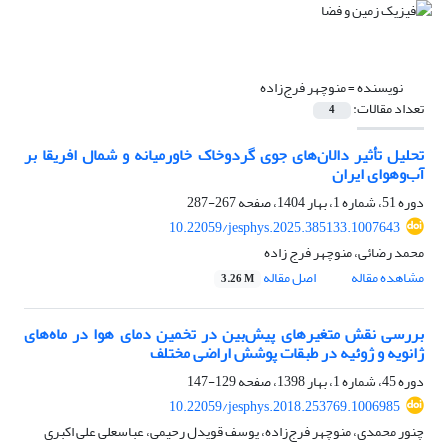
نویسنده =
منوچهر فرج‌زاده
تعداد مقالات:
4
تحلیل تأثیر دالان‌های جوی گردوخاک خاورمیانه و شمال افریقا بر
آب‌وهوای ایران
دوره 51، شماره 1، بهار 1404، صفحه
267-287
10.22059/jesphys.2025.385133.1007643
محمد رضائی، منوچهر فرج زاده
مشاهده مقاله
اصل مقاله
3.26 M
بررسی نقش متغیرهای پیش‌بین در تخمین دمای هوا در ماه‌های
ژانویه و ژوئیه در طبقات پوشش اراضی مختلف
دوره 45، شماره 1، بهار 1398، صفحه
129-147
10.22059/jesphys.2018.253769.1006985
چنور محمدی، منوچهر فرج‌زاده، یوسف قویدل رحیمی، عباسعلی علی اکبری