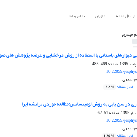
ارسال مقاله
داوران
تماس با ما
م حیدری
ی دیوارهای باستانی با استفاده از روش درخشایی و عرضه پژوهش های صو
469-485
10.22059/jesphy
م حیدری
اصل مقاله
2.2 M
ری در سن یابی به روش لومینسانس:مطالعه موردی ترانشه ایرا
51-62
10.22059/jesphy
م حیدری
اصل مقاله
1.26 M