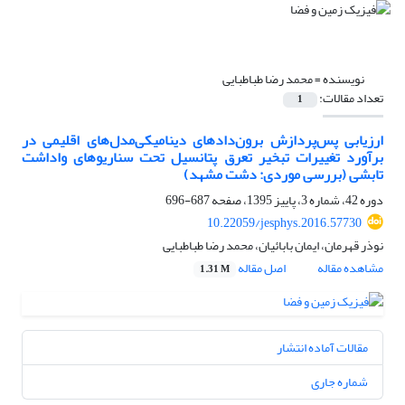
نویسنده =
محمد رضا طباطبایی
تعداد مقالات:
1
ارزیابی پس‌پردازش برون‌دادهای دینامیکی‌مدل‌های اقلیمی در
برآورد تغییرات تبخیر ‌تعرق پتانسیل تحت سناریوهای واداشت
تابشی (بررسی موردی: دشت مشهد)
دوره 42، شماره 3، پاییز 1395، صفحه
687-696
10.22059/jesphys.2016.57730
نوذر قهرمان، ایمان بابائیان، محمد رضا طباطبایی
مشاهده مقاله
اصل مقاله
1.31 M
مقالات آماده انتشار
شماره جاری