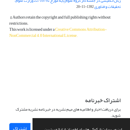
زبان انگلیسی در جلسه کار گروه علوم پایه مورخ 22/10/92 وزارت علوم،
تحقیقات و فناوری
1392-11-20
© Authors retain the copyright and full publishing rights without
restrictions.
This work is licensed under a
Creative Commons Attribution-
NonCommercial 4.0 International License
.
دسترسی به مقالات آزاد و رایگان است.
اشتراک خبرنامه
برای دریافت اخبار و اطلاعیه های مهم نشریه در خبرنامه نشریه مشترک
شوید.
اشتراک
این وب سایت از کوکی ها برای اطمینان از ارائه بهترین