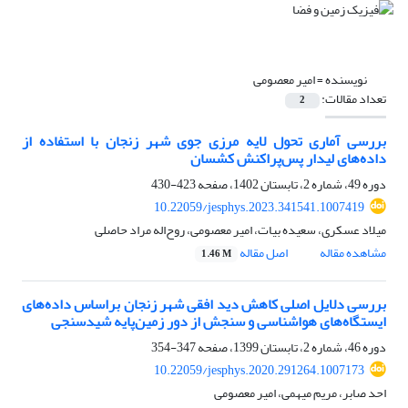
نویسنده =
امیر معصومی
تعداد مقالات:
2
بررسی آماری تحول لایه مرزی جوی شهر زنجان با استفاده از
داده‌های لیدار پس‌پراکنش کشسان
دوره 49، شماره 2، تابستان 1402، صفحه
423-430
10.22059/jesphys.2023.341541.1007419
میلاد عسکری، سعیده بیات، امیر معصومی، روح‌اله مراد حاصلی
مشاهده مقاله
اصل مقاله
1.46 M
بررسی دلایل اصلی کاهش دید افقی شهر زنجان براساس داده‌های
ایستگاه‌های هواشناسی و سنجش از دور زمین‌پایه شیدسنجی
دوره 46، شماره 2، تابستان 1399، صفحه
347-354
10.22059/jesphys.2020.291264.1007173
احد صابر، مریم میهمی، امیر معصومی