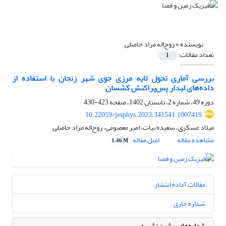
نویسنده =
روح‌اله مراد حاصلی
تعداد مقالات:
1
بررسی آماری تحول لایه مرزی جوی شهر زنجان با استفاده از
داده‌های لیدار پس‌پراکنش کشسان
دوره 49، شماره 2، تابستان 1402، صفحه
423-430
10.22059/jesphys.2023.341541.1007419
میلاد عسکری، سعیده بیات، امیر معصومی، روح‌اله مراد حاصلی
مشاهده مقاله
اصل مقاله
1.46 M
مقالات آماده انتشار
شماره جاری
شماره‌های پیشین نشریه