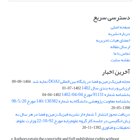
دسترسی سریع
صفحه اصلی
درباره نشریه
اعضای هیات تحریریه
ارسال مقاله
تماس با ما
نقشه سایت
آخرین اخبار
مجله فیزیک زمین و فضا در پایگاه بین المللی DOAJ نمایه شد.
1404-09-09
ارزیابی و رتبه بندی سال 1402
1402-07-01
بخشنامه شماره 91131 مورخ 1402/04/04
1402-04-04
بخشنامه معاونت پژوهشی دانشگاه به شماره 140/130382 مورخ 98/5/20
1398-05-20
دریافت مجوز انتشار 1 شماره از نشریه فیزیک زمین و فضا در هر سال به
زبان انگلیسی در جلسه کار گروه علوم پایه مورخ 22/10/92 وزارت علوم،
تحقیقات و فناوری
1392-11-20
© Authors retain the copyright and full publishing rights without