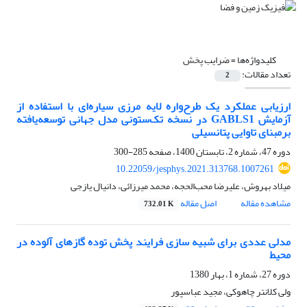
کلیدواژه‌ها =
ضرایب پخش
تعداد مقالات:
2
ارزیابی عملکرد یک طرح‌واره لایه مرزی سیاره‌ای با استفاده از
آزمایش GABLS1 در نسخه تک‌ستونی مدل جهانی توسعه‌یافته
برمبنای تاوایی پتانسیلی
دوره 47، شماره 2، تابستان 1400، صفحه
285-300
10.22059/jesphys.2021.313768.1007261
میلاد بهروش، علیرضا محب‌الحجه، محمد میرزائی، دانیال یازجی
مشاهده مقاله
اصل مقاله
732.01 K
مدلی عددی برای شبیه سازی فرایند پخش توده گازهای آلوده در
محیط
دوره 27، شماره 1، بهار 1380
ولی کلانتر چاهوکی، مجید عباسپور