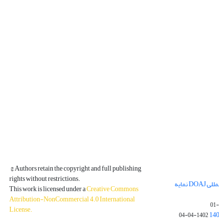
© Authors retain the copyright and full publishing
rights without restrictions.
مجله فیزیک زمین و فضا در پایگاه بین المللی DOAJ نمایه
This work is licensed under a
Creative Commons
Attribution-NonCommercial 4.0 International
License
.
1402-04-04