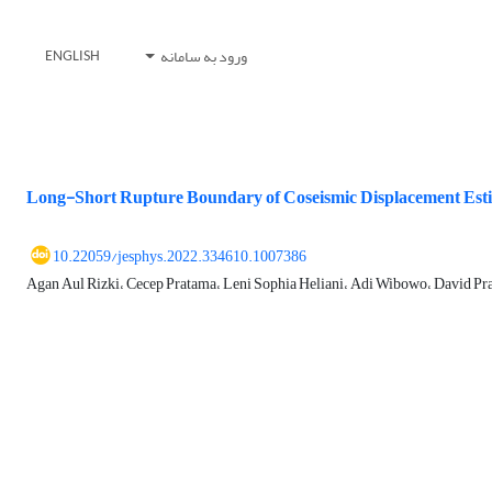
ورود به سامانه
ENGLISH
Long-Short Rupture Boundary of Coseismic Displacement Est
10.22059/jesphys.2022.334610.1007386
Agan Aul Rizki، Cecep Pratama، Leni Sophia Heliani، Adi Wibowo، David P