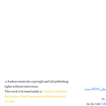
© Authors retain the copyright and full publishing
rights without restrictions.
مجله فیزیک زمین و فضا در پایگاه بین المللی DOAJ نمایه
This work is licensed under a
Creative Commons
Attribution-NonCommercial 4.0 International
License
.
1402-04-04