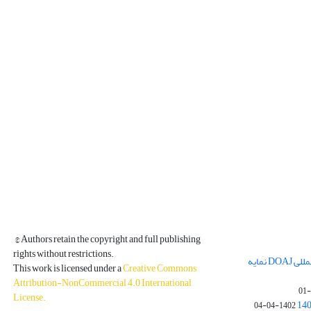
© Authors retain the copyright and full publishing
rights without restrictions.
مجله فیزیک زمین و فضا در پایگاه بین المللی DOAJ نمایه
This work is licensed under a
Creative Commons
Attribution-NonCommercial 4.0 International
License
.
1402-04-04