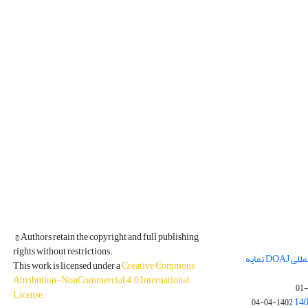
© Authors retain the copyright and full publishing
rights without restrictions.
مجله فیزیک زمین و فضا در پایگاه بین المللی DOAJ نمایه
This work is licensed under a
Creative Commons
Attribution-NonCommercial 4.0 International
License
.
1402-04-04