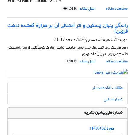
Morteza Fattahi، Richard Walker
مشاهده مقاله
اصل مقاله
604.84 K
راندگی پنهان چسکین و اثر احتمالی آن بر هزارة گمشده (دشت
قزوین)
دوره 37، شماره 2، تابستان 1390، صفحه
17-31
رضا صحبتی، مرتضی فتاحی، حسن فاضلی نشلی، مارک کوئیگلی، آرمین اشمیت،
قاسم عزیزی، مهران مقصودی
مشاهده مقاله
اصل مقاله
1.78 M
مقالات آماده انتشار
شماره جاری
شماره‌های پیشین نشریه
دوره 52 (1405)