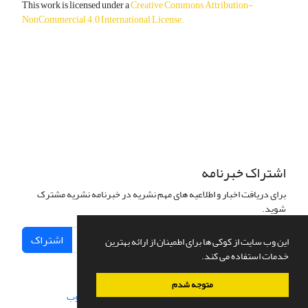
This work is licensed under a
Creative Commons Attribution-
NonCommercial 4.0 International License
.
دسترسی به مقالات آزاد و رایگان است.
اشتراک خبرنامه
برای دریافت اخبار و اطلاعیه های مهم نشریه در خبرنامه نشریه مشترک
شوید.
اشتراک
این وب سایت از کوکی ها برای اطمینان از ارائه بهترین
خدمات استفاده می کند.
متوجه شدم
سامانه مدیریت نشریات علمی.
طراحی و پیاده سازی از
سیناوب