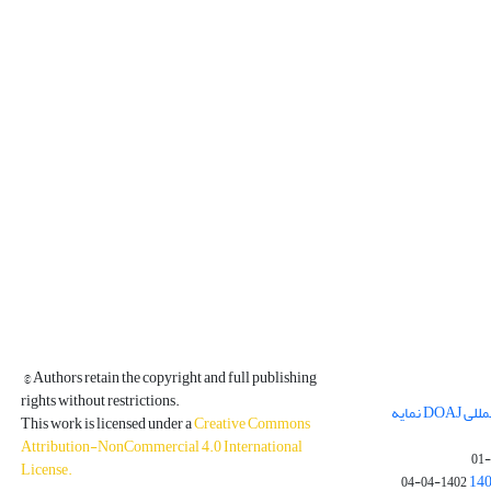
© Authors retain the copyright and full publishing
rights without restrictions.
مجله فیزیک زمین و فضا در پایگاه بین المللی DOAJ نمایه
This work is licensed under a
Creative Commons
Attribution-NonCommercial 4.0 International
License
.
1402-04-04