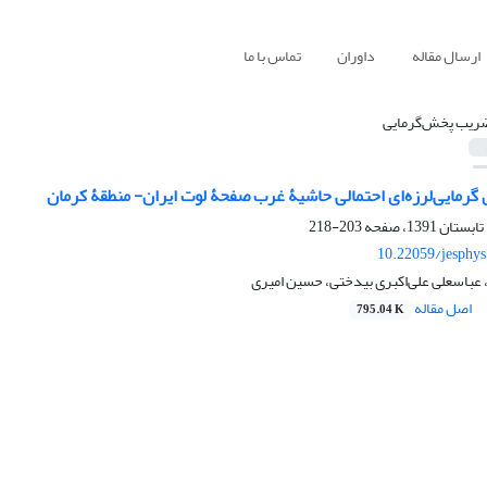
ارسال مقاله
داوران
تماس با ما
ریب پخش‌گرمایی
گرمایی‌لرزه‌ای احتمالی حاشیۀ غرب صفحۀ لوت ایران- منطقۀ کرمان
203-218
10.22059/jesphy
عباسعلی علی‌اکبری بیدختی، حسین امیری
اصل مقاله
795.04 K