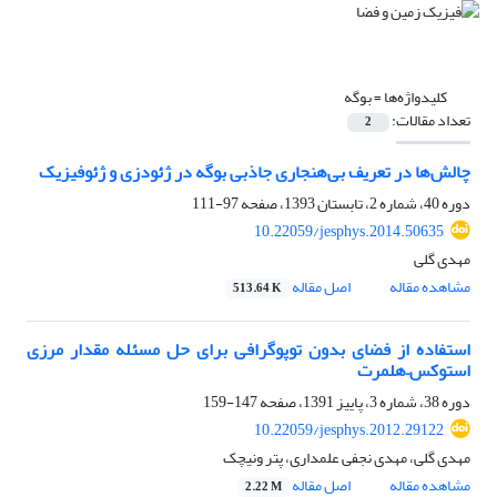
کلیدواژه‌ها =
بوگه
تعداد مقالات:
2
چالش‌ها در تعریف بی‌‌هنجاری جاذبی بوگه در ژئودزی و ژئوفیزیک
دوره 40، شماره 2، تابستان 1393، صفحه
97-111
10.22059/jesphys.2014.50635
مهدی گلی
مشاهده مقاله
اصل مقاله
513.64 K
استفاده از فضای بدون توپوگرافی برای حل مسئله مقدار مرزی
استوکس–هلمرت
دوره 38، شماره 3، پاییز 1391، صفحه
147-159
10.22059/jesphys.2012.29122
مهدی گلی، مهدی نجفی علمداری، پتر ونیچک
مشاهده مقاله
اصل مقاله
2.22 M