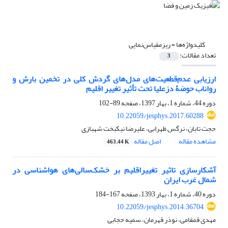
کلیدواژه‌ها =
ریزمقیاس‌نمایی
تعداد مقالات:
3
ارزیابی عدم‌قطعیت‌های مدل‌های گردش کلی در تخمین بارش و
رواناب حوضۀ دزعلیا تحت تأثیر تغییر اقلیم
دوره 44، شماره 1، بهار 1397، صفحه
89-102
10.22059/jesphys.2017.60288
حجت تابان، نرگس ظهرابی، علیرضا نیکبخت شهبازی
مشاهده مقاله
اصل مقاله
463.44 K
آشکارسازی تاثیر تغییراقلیم بر خشک‌سالی‌‌‌های هواشناسی در
شمال غرب ایران
دوره 40، شماره 1، بهار 1393، صفحه
167-184
10.22059/jesphys.2014.36704
مهدی قمقامی، نوذر قهرمان، سمیه حجابی