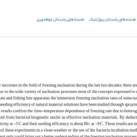
هسته های یخبندان بیوژنتیک
هسته های یخبندان غوطه وری
successes in the field of freezing nucleation during the last two decades, there are 
ue to the wide variety of nucleation processes, most of the concepts expressed to
ate and fishing line apparatus, the immersion freezing nucleation rates of some nat
seeding efficiency of natural material solutions have been studied through sprayin
 results confirm the time-temperature dependence of freezing rate due to hetero
ed from bacterial biogenetic nuclei as effective nucleation materials. By deducti
ity at -5°C and their seeding efficiency is about 80% at -9°C. These results are 
f these experiments in a clean weather or the use of the bacteria incubation met
not only could bring out a better understanding of the freezing nucleation process, 