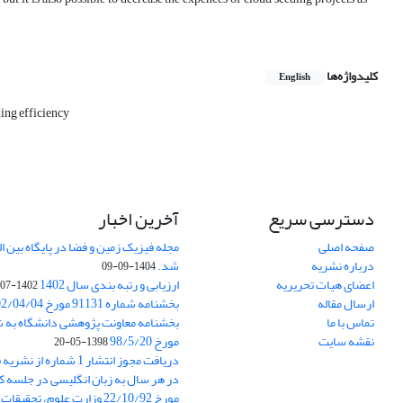
کلیدواژه‌ها
English
ing efficiency
دسترسی سریع
آخرین اخبار
صفحه اصلی
درباره نشریه
شد.
1404-09-09
اعضای هیات تحریریه
ارزیابی و رتبه بندی سال 1402
1402-07-01
ارسال مقاله
بخشنامه شماره 91131 مورخ 1402/04/04
تماس با ما
نقشه سایت
مورخ 98/5/20
1398-05-20
دریافت مجوز انتشار 1 شمار
در هر سال به زبان انگلیسی در جلسه کا
مورخ 22/10/92 وزارت علوم، تحقیقات و فناوری