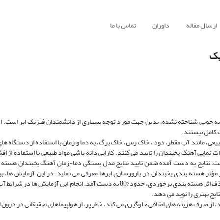
ارسال مقاله
داوران
تماس با ما
یک
ر ، هنوز پدیده هسته بندی به خوبی شناخته نشده، بدین جهت مورد توجه بسیاری از دانشمندان فیزیک ابر است
 کامل نیستند.
ی، مانند آب مقطر، دود ، خاک رس، خاک برگ، به دما و زمان با استفاده از دستگاه ه
 نمایی آهنگ یخبندان را تایید می کنند. کارایی دانه پاشی مواد طبیعی با استفاده از اف
ست. نتایج به دست آمده ضمن تایید نتایج مدل بستگی دما-زمان آهنگ یخبندان هسته 
اد بسیار مؤثر هسته بندی یخبندان در بارورسازی ابرها معرفی می نماید. در این آزمایش ها، 
هـسته های- بیوژنتیکی در دمای C-5 و کارایی دانه پاشی آنها در دمای -9C با حذف اثر هسته بندی برخوردی، حدود%80 به دست آمد. انجام ا
یج بهتری را نوید می دهد.
رد، از صرف هزینه های اضافی جلوگیری می کند، خطر پر، از هواپیماهای تحقیقاتی در درون 