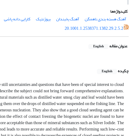
کلیدواژه‌ها
آهنگ هسته بندی ناهمگن
آهنگ یخبندان
بیوژنتیک
کارایی دانه پاشی
20.1001.1.2538371.1382.29.2.5.2
عنوان مقاله
English
چکیده
English
still uncertainties and questions that have been of special interest to cloud
 describe the subject, could not bring forward comprehensive explanations.
ural materials such as, distilled water, smog, clay and leaf would have been
g them over the drops of distilled water suspended on the fishing line. The
geneous nucleation. They also show that a good cloud seeding agent can be
on the effect of contact freezing, the biogenetic nuclei are found to have
more acceptable than those of mineral substances such as Silver Iodide. The
hod, leads to more accurate and reliable results. Performing such low-cost
but it is also possible to decrease the expences of cloud seeding projects as