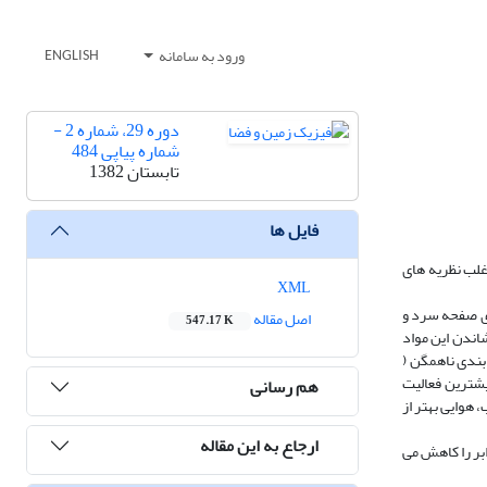
ورود به سامانه
ENGLISH
دوره 29، شماره 2 -
شماره پیاپی 484
تابستان 1382
فایل ها
. اغلب نظریه های
XML
ای صفحه سرد و
اصل مقاله
547.17 K
شاندن این مواد
بندی ناهمگن (
بیشترین فعالیت
هم رسانی
ین آزمایش ها در شرایط آب، هوایی بهتر از
ارجاع به این مقاله
ابر را کاهش می