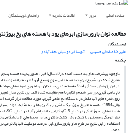
صفحه اصلی
مرور
اطلاعات نشریه
راهنمای نویسندگان
مطالعه توان بارورسازی ابرهای یود با هسته های یخ بیوژنت
نویسندگان
علیر ضا صادقى حسینى
آتوسا فر دوسیان نجف آبادى
چکیده
باوجود پیشرفت های به دست آمده در20سال اخی
مطرح شده در تشریح این پدیده، به دلیل تنوع وسیع آن، قادر به ارائه توضیحات
در این پژوهش بستگی آهنگ هسته بندی یخبندان غوطه وری نمونه های مواد طبیع
نخ ماهی گیری بررسی شده و نتایج با هم مقایسه شده اند. این نتایج مدل تغییرات
روی قطره های آب مقطر در دستگاه نخ ماهی گیری، مورد مطالعه قرار گرفته ا
والی،1994) ، هسته هاییخ بیوژنتیک ناشی از باکتری ها را به مثابهء مو
نظر آلودگی، همچنین با کمک روش کشت باکتری ها در محیط های آزمایشگاهی، نتا
استفاده از این نتایج در طرح های بارورسازی ابر، درصد موفقیت آنها بالاتر می ب
دهد.