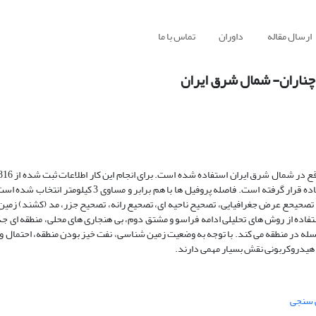
ارسال مقاله
داوران
تماس با ما
 چناران- شمال شرق ایران
سنجی که به فاصله 1 کیلومتر از هم در طول 26 پروفیل قرار داشته مورد استفاده قرار گرفته است. فاصله پروفیل 
تصحیحع عرض جغرافیایی، تصحیح ناحیه ای، تصحیع رانه، تصحیح جزر، مد (کشند) زمین
فاده از روش های تحلیلی ادامه فراسو و مشتق دوم، بی هنجاری های محلی، منطقه ای ج
سله در منطقه می کند. با توجه به وضعیت زمین شناسی، نفت خیز بودن منطقه، احتمال و
د هیدروکربونی نقش بسیار مهمی دارند.
 سنجی