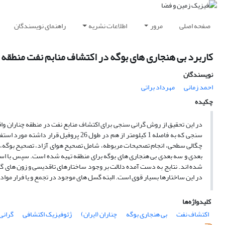
صفحه اصلی
مرور
اطلاعات نشریه
راهنمای نویسندگان
کاربرد بی هنجاری های بوگه در اکتشاف منابم نفت منطقه
نویسندگان
احمد زمانی
مهرداد براتى
چکیده
چگالی سطحی، انجام تصحیحات مربوطه، شامل تصحیح هوای آزاد، تصحیح بوگه، 
بعدی و سه بعدی بی هنجاری های بوگه برای منطقه تهیه شده است. سپس با است
شده اند. نتایج به دست آمده دلالت بر وجود ساختارهای تاقدیسی و زون های گ
در این ساختارها بسیار قوی است. البته گسل های موجود در تجمع و یا فرار موا
کلیدواژه‌ها
اکتشاف نفت
بی هنجاری بوگه
چناران (ایران)
ژئوفیزیک اکتشافی
گرانی