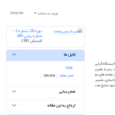
ورود به سامانه
ENGLISH
دوره 28، شماره 2 -
شماره پیاپی 486
تابستان 1381
فایل ها
در این تحقیق از روش گرانی سنجی برای اکتشاف منابع نفت در منطقه چناران واقع در شمال شرق ایران استفاده شده است. برای انجام این کار اطلاعات ثبت شده از 816 ایستگاه گرانی
XML
ها با هم برابر و مساوی 3 کیلومتر انتخاب شده است. پس از تعیین
، نقشه های دو
اصل مقاله
564.24 K
داسازی، تفسیر
جود منابع نفت
هم رسانی
ارجاع به این مقاله