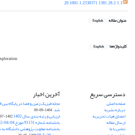
20.1001.1.2538371.1381.28.2.1.1
عنوان مقاله
English
کلیدواژه‌ها
English
xploration
دسترسی سریع
آخرین اخبار
صفحه اصلی
درباره نشریه
شد.
1404-09-09
اعضای هیات تحریریه
ارزیابی و رتبه بندی سال 1402
1402-07-01
ارسال مقاله
بخشنامه شماره 91131 مورخ 1402/04/04
تماس با ما