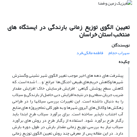
تعیین الگوی توزیع زمانی بارندگی در ایستگاه های
منتخب استان خراسان
نویسندگان
سهراب حجام
فاطمه مالکی فرد
چکیده
پیشرفت های دهه های اخیر موجب تغییر الگوی شهر نشینی وگسترش
شهرها وکاهش حریم های طبیعی (جنگل ها ‘ مراتع‘ و ...) شده است. که
کاهش سطح پوشش گیاهی ‘ افزایش فرسایش خاک‘ افزایش مقدار
ضریب جریان سطحی و در نتیجه افزایش دبی حاصل از بارندگی و سیلاب
را به دنبال داشته است. این تغییرات بررسی سیلابها را در طراحی
زهکش ها وکانال های آبروی شهرها و به طور کلی تمام پروژه های منابع
آّب اجتناب ناپذیر ساخته است. برای برآورد سیلاب طرح ابتدا باید
رگبار طرح برآورد شود. استفاده از رگبار طرح در روش های برآورد
سیلاب نیاز به بررسی توزیع زمانی مقدار بارش در طول دوره بارش
دارد. در این مقاله پس از معرفی چند روش تعیین الگوی توزیع زمانی