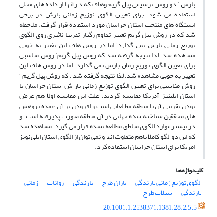
بارش ‘ دو روش ترسیمی پیل گریم وهاف که د رآنها از داده های محلی
استفاده می شود. برای تعیین الگوی توزیع زمانی بارش در برخی
ایستگاه های منتخب استان خراسان مورد استفاده قرار گرفت. ملاحظه
شد که در روش پیل گریم تغییر تداوم رگبار تقریبا تاثیری روی الگوی
توزیع زمانی بارش نمی گذارد‘ اما در روش هاف این تغییر به خوبی
مشاهده شد. لذا نتیجه گرفته شد که روش پیل گریم‘ روش مناسبی
برای تعیین الگوی توزیع زمان بارش نمی گذارد. اما در روش هاف این
تغییر به خوبی مشاهده شد. لذا نتیجه گرفته شد . که روش پیل گریم ‘
روش مناسبی برای تعیین الگوی توزیع زمانی بار ش استان خراسان با
استان ایلینیز آمریکا مقایسه گردید. علت این مقایسه اولا هم عرض
بودن تقریبی آن با منطقه مطالعاتی است و افزودن بر آن عمده پژوهش
های محققین شناخته شده جهانی در آن منطقه صورت پذیرفته است. و
در بیشتر موارد الگوی مناطق مطالعه نشده قرار می گیرد. مشاهده شد
که این دو الگو کاملا باهم متفاوت اند و نمی توان از الگوی استان ایلی نویز
امریکا برای استان خراسان استفاده کرد.
کلیدواژه‌ها
الگوی توزیع زمانی بارندگی
باران طرح
بارندگی
رواناب
زمانی
بارندگی
سیلاب طرح
20.1001.1.2538371.1381.28.2.5.5