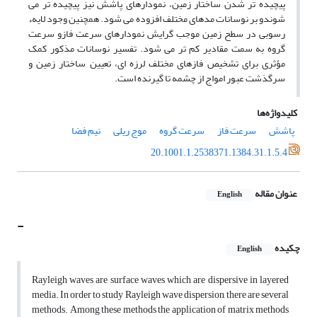
پیچیده تر شدن ساختار زمین، نمودارهای پاشش نیز پیچیده تر می
شوندو بر نوسانات مدهای مختلف افزوده می شود. همچنین وجود لایهء
رسوبی در سطح زمین موجب گرایش نمودارهای سرعت فازو سرعت
گروه به سمت مقادیر کم تر می شود. تفسیر نوسانات مذکور کمک
مؤثری برای تشخیص فازهای مختلف لرزه ای، تعیین ساختار زمین و
سرگذشت عبور امواج از چشمه تا گیرنده است.
کلیدواژه‌ها
پاشش
سرعت فاز
سرعت گروه
موج ریلی
نیم فضا
20.1001.1.2538371.1384.31.1.5.4
عنوان مقاله
English
-
چکیده
English
Rayleigh waves are surface waves which are dispersive in layered
media. In order to study Rayleigh wave dispersion, there are several
methods. Among these methods the application of matrix methods