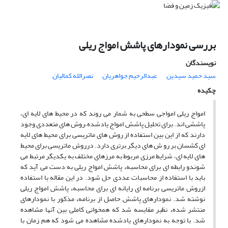
بررسی نمودارهای پاشش امواج ریلی
نویسندگان
سید حمید سیدین
عبدالرحیم جواهریان
نصرالله کمالیان
چکیده
امواج ریلی امواجی سطحی به شمار می روند که در محیط های لایه ای،
پاششی اند. برای تحلیل پاشش امواج یادشده،روش های متعددی وجود
دارند که از این بین استفاده از روش های ماتریسی برای محیط های لایه
ای کشسان بر رو ش های دیگر برتری دارد. درروش ماتریسی برای محیط
های لایه ای، شرایط مرزی مربوط به مرزهای مختلف به یکدیگر مرتبط می
شوندو رابطه ای برای محاسبهء پاشش امواج ریلی به دست می آید که
باید با استفاده از محاسبات عددی حل شود. در این مقاله با استفاده
ازروش ماتریسی برنامه ای رایانه ای برای محاسبهء پاشش امواج ریلی
نوشته شد. نمودارهای پاشش حاصل از برنامهء مذکور با نمودارهای
منتشر شدهء نظیر مقایسه شد که همخوانی کاملی بین آنها مشاهده
شد. با توجه به نمودارهای یادشده مشاهده می شود که هم زمان با