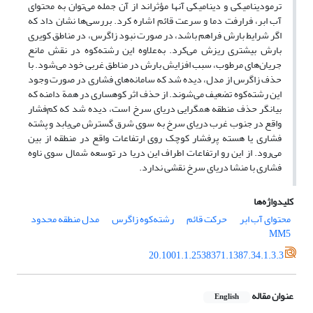
ترمودینامیکی و دینامیکی آنها مؤثراند از آن جمله می‌توان به محتوای
آب ابر، فرارفت دما و سرعت قائم اشاره کرد. بررسی‌ها نشان داد که
اگر شرایط بارش فراهم باشد، در صورت نبود زاگرس، در مناطق کویری
بارش بیشتری ریزش می‌کرد. به‌علاوه این رشته‌کوه در نقش مانع
جریان‌های مرطوب، سبب افزایش بارش در مناطق غربی خود می‌شود. با
حذف زاگرس از مدل، دیده شد که سامانه‌های فشاری در صورت وجود
این رشته‌کوه تضعیف می‌شوند. از حذف اثر کوهساری در همة دامنه که
بیانگر حذف منطقه همگرایی دریای سرخ است، دیده شد که کم‌فشار
واقع در جنوب غرب دریای سرخ به سوی شرق گسترش می‌یابد و پشته
فشاری یا هسته پرفشار کوچک روی ارتفاعات واقع در منطقه از بین
می‌رود. از این رو ارتفاعات اطراف این دریا در توسعه شمال سوی ناوه
فشاری با منشا دریای سرخ نقشی ندارد.
کلیدواژه‌ها
محتوای آب ابر
حرکت قائم
رشته‌کوه زاگرس
مدل منطقه محدود
MM5
20.1001.1.2538371.1387.34.1.3.3
عنوان مقاله
English