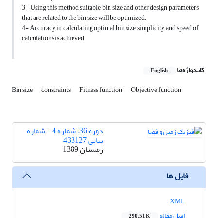
3- Using this method suitable bin size and other design parameters
that are related to the bin size will be optimized.
4- Accuracy in calculating optimal bin size, simplicity and speed of
calculations is achieved.
کلیدواژه‌ها
English
Bin size
constraints
Fitness function
Objective function
دوره 36، شماره 4 - شماره
پیاپی 433127
زمستان 1389
فایل ها
XML
اصل مقاله
290.51 K