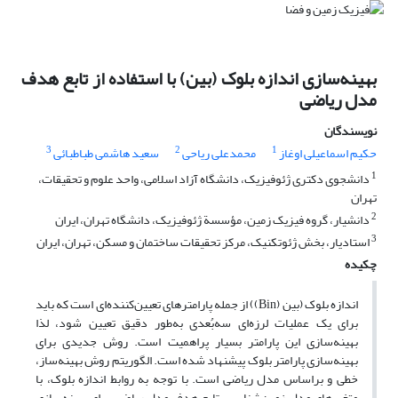
بهینه‌سازی اندازه بلوک (بین) با استفاده از تابع هدف
مدل ریاضی
نویسندگان
3
2
1
حکیم اسماعیلی اوغاز
محمدعلی ریاحی
سعید هاشمی طباطبائی
1
دانشجوی دکتری ژئوفیزیک، دانشگاه آزاد اسلامی، واحد علوم و تحقیقات،
تهران
2
دانشیار، گروه فیزیک زمین، مؤسسة ژئوفیزیک، دانشگاه تهران، ایران
3
استادیار، بخش ژئوتکنیک، مرکز تحقیقات ساختمان و مسکن، تهران، ایران
چکیده
اندازه بلوک (بین (Bin)) از جمله پارامترهای تعیین‌کننده‌ای است که باید
برای یک عملیات لرزه‌ای سه‌بُعدی به‌طور دقیق تعیین شود، لذا
بهینه‌سازی این پارامتر بسیار پراهمیت است. روش جدیدی برای
بهینه‌سازی پارامتر بلوک پیشنهاد شده است. الگوریتم روش بهینه‌ساز،
خطی و براساس مدل ریاضی است. با توجه به روابط اندازه بلوک، با
متغیرهای مدل زمین‌شناسی، تابع هدف مدل ریاضی برای بهینه‌سازی